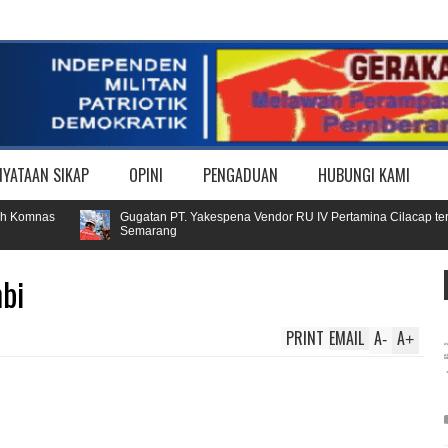
NYATAAN SIKAP
OPINI
PENGADUAN
HUBUNGI KAMI
Komnas
Gugatan PT. Yakespena Vendor RU IV Pertamina Cilacap terhada
Semarang
bi
PRINT
EMAIL
A
A
-
+