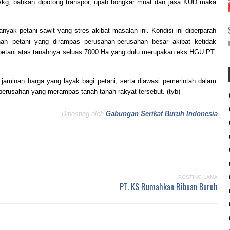
/kg, bahkan dipotong transpor, upah bongkar muat dan jasa KUD maka
nyak petani sawit yang stres akibat masalah ini. Kondisi ini diperparah
h petani yang dirampas perusahan-perusahan besar akibat ketidak
K petani atas tanahnya seluas 7000 Ha yang dulu merupakan eks HGU PT.
jaminan harga yang layak bagi petani, serta diawasi pemerintah dalam
erusahan yang merampas tanah-tanah rakyat tersebut. (tyb)
Diposting oleh
Gabungan Serikat Buruh Indonesia
POSTING LAMA
PT. KS Rumahkan Ribuan Buruh