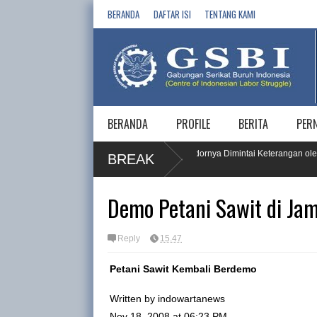
BERANDA
DAFTAR ISI
TENTANG KAMI
BERANDA
PROFILE
BERITA
PER
r HAM Buruh, PT KPI RU IV Cilacap dan 5 Vendornya Dimintai Keterangan oleh 
BREAK
Demo Petani Sawit di Jam
Reply
15.47
Petani Sawit Kembali Berdemo
Written by indowartanews
Nov 18, 2008 at 06:23 PM