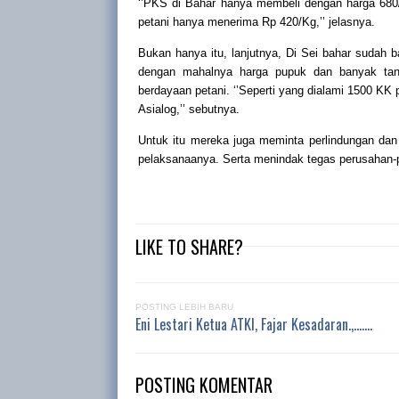
‘’PKS di Bahar hanya membeli dengan harga 680
petani hanya menerima Rp 420/Kg,’’ jelasnya.
Bukan hanya itu, lanjutnya, Di Sei bahar sudah ba
dengan mahalnya harga pupuk dan banyak tana
berdayaan petani. ‘’Seperti yang dialami 1500 K
Asialog,’’ sebutnya.
Untuk itu mereka juga meminta perlindungan dan 
pelaksanaanya. Serta menindak tegas perusahan-p
LIKE TO SHARE?
POSTING LEBIH BARU
Eni Lestari Ketua ATKI, Fajar Kesadaran.,.......
POSTING KOMENTAR