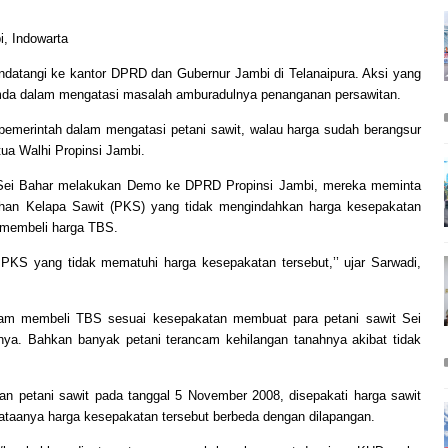
, Indowarta
ndatangi ke kantor DPRD dan Gubernur Jambi di Telanaipura. Aksi yang
Pemda dalam mengatasi masalah amburadulnya penanganan persawitan.
 pemerintah dalam mengatasi petani sawit, walau harga sudah berangsur
Ketua Walhi Propinsi Jambi.
ari Sei Bahar melakukan Demo ke DPRD Propinsi Jambi, mereka meminta
n Kelapa Sawit (PKS) yang tidak mengindahkan harga kesepakatan
 membeli harga TBS.
p PKS yang tidak mematuhi harga kesepakatan tersebut,’’ ujar Sarwadi,
alam membeli TBS sesuai kesepakatan membuat para petani sawit Sei
ya. Bahkan banyak petani terancam kehilangan tanahnya akibat tidak
n petani sawit pada tanggal 5 November 2008, disepakati harga sawit
ataanya harga kesepakatan tersebut berbeda dengan dilapangan.