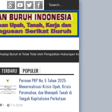
p Buruh di Tolak Total oleh Pengadilan Hubungan Inustrial
Ini Reso
Day 20
TERBARU
POPULER
Permen PKP No. 5 Tahun 2025:
Menormalisasi Krisis Upah, Krisis
Perumahan, dan Monopoli Tanah di
Tengah Kapitalisme Perkotaan
2
7-3-2026