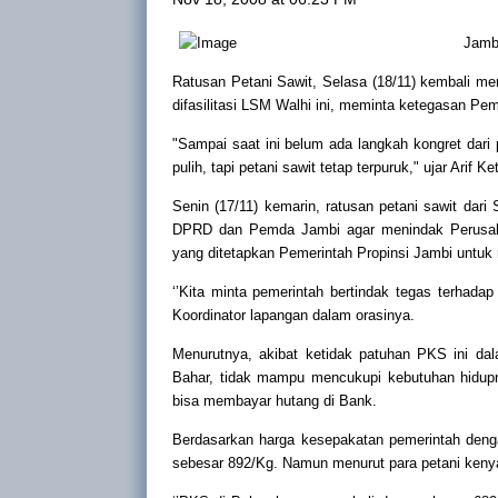
Jambi
Ratusan Petani Sawit, Selasa (18/11) kembali me
difasilitasi LSM Walhi ini, meminta ketegasan 
"Sampai saat ini belum ada langkah kongret dari
pulih, tapi petani sawit tetap terpuruk," ujar Arif 
Senin (17/11) kemarin, ratusan petani sawit d
DPRD dan Pemda Jambi agar menindak Perusaha
yang ditetapkan Pemerintah Propinsi Jambi untuk
‘’Kita minta pemerintah bertindak tegas terhada
Koordinator lapangan dalam orasinya.
Menurutnya, akibat ketidak patuhan PKS ini d
Bahar, tidak mampu mencukupi kebutuhan hidupn
bisa membayar hutang di Bank.
Berdasarkan harga kesepakatan pemerintah denga
sebesar 892/Kg. Namun menurut para petani keny