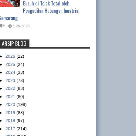
Buruh di Tolak Total oleh
Pengadilan Hubungan Inustrial
Semarang
5
5-26-2026
ARSIP BLOG
Tentang Waktu Kerja Satpam
(Satuan Pengamanan)
►
2026
(22)
Tentang Waktu Kerja Satpam
►
2025
(24)
(Satuan Pengamanan) Oleh :
►
2024
(33)
Ismet Inoni , Kepala Departemen Organisasi DPP
►
2023
(73)
GSBI Regulasi yang mengatur tentang pe...
►
2022
(83)
►
2021
(80)
Nike workers claim military paid
►
2020
(198)
to intimidate them
►
2019
(88)
sumber :
►
2018
(97)
http://www.abc.net.au/news/2013
►
2017
(214)
-01-15/nike-accused-of-using-military-to-