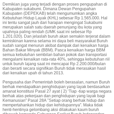
Demikian juga yang terjadi dengan proses pengupahan di
Kabupaten sukabumi. Dimana Dewan Pengupahan
Kabupaten (DEPEKAB) telah mengumumkan angka
Kebutuhan Hidup Layak (KHL) sebesar Rp 1.565.000. Hal
ini tentu sangat jauh dari harapan mengingat Sukabumi
merupakan salah satu daerah penunjang ibu kota yang
upahnya paling rendah (UMK saat ini sebesar Rp
1.201.020). Dan jelaslah buruh akan semakin terjerat dalam
kemiskinan karena selama ini daya beli masyarakat Buruh
sudah sangat menurun akibat dampak dari kenaikan harga
Bahan Bakar Minyak (BBM). Pasca kenaikan harga BBM
semua kebutuhan sembilan bahan pokok dan transportasi
mengalami kenaikan rata-rata 40%, sehingga kebutuhan riil
untuk buruh lajang saat ini mencapai Rp 2.200.000/bulan
dan berarti secara signifikan Buruh tidak merasakan hasil
dari kenaikan upah di tahun 2013.
Pengusaha dan Pemerintah boleh berasalan, namun Buruh
berhak mendapatkan penghidupan yang layak berdasarkan
amanat konstitusi Pasal 27 ayat ( 2) ‘Tiap -tiap warga negara
berhak atas pekerjaan dan penghidupan yang layak bagi
Kemanusian” Pasal 28A "Setiap orang berhak hidup dan
mempertahankan hidup dan kehidupannya”. Maka tidak
henti-hentinya gelombang aksi dilakukan kaum buruh