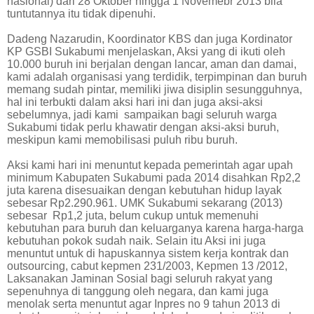
nasional) dari 28 Oktober hingga 1 Novemebr 2013 bila
tuntutannya itu tidak dipenuhi.
Dadeng Nazarudin, Koordinator KBS dan juga Kordinator
KP GSBI Sukabumi menjelaskan, Aksi yang di ikuti oleh
10.000 buruh ini berjalan dengan lancar, aman dan damai,
kami adalah organisasi yang terdidik, terpimpinan dan buruh
memang sudah pintar, memiliki jiwa disiplin sesungguhnya,
hal ini terbukti dalam aksi hari ini dan juga aksi-aksi
sebelumnya, jadi kami
sampaikan bagi seluruh warga
Sukabumi tidak perlu khawatir dengan aksi-aksi buruh,
meskipun kami memobilisasi puluh ribu buruh.
Aksi kami hari ini menuntut kepada pemerintah agar upah
minimum Kabupaten Sukabumi pada 2014 disahkan Rp2,2
juta karena disesuaikan dengan kebutuhan hidup layak
sebesar Rp2.290.961. UMK Sukabumi sekarang (2013)
sebesar
Rp1,2 juta, belum cukup untuk memenuhi
kebutuhan para buruh dan keluarganya karena harga-harga
kebutuhan pokok sudah naik. Selain itu Aksi ini juga
menuntut untuk di hapuskannya sistem kerja kontrak dan
outsourcing, cabut kepmen 231/2003, Kepmen 13 /2012,
Laksanakan Jaminan Sosial bagi seluruh rakyat yang
sepenuhnya di tanggung oleh negara, dan kami juga
menolak serta menuntut agar Inpres no 9 tahun 2013 di