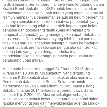
dibawah komando Gabungan Serikat Buruh Independen
(GSBI) beserta Serikat Buruh lainnya yang tergabung dalam
Koalisi Buruh Sukabumi (KBS) untuk terus melancarkan
perlawanan atas sistem upah murah yang terjadi selama ini.
Namun nampaknya pemerintah sejauh ini belum bergeming.
Ini hanya semakin membuktikan bahwa pemerintah yang
ada hari ini memang telah diatur oleh kepentingan kelas
pemodal dan golongan tertentu (Serikat Pekerja pro
pengusaha/pemodal) yang menginginkan upah Sukabumi
terus rendah. Dan perlawanan yang lebih hebat pun mau
tidak mau harus dilancarkan sekalipun harus berhadapan
dengan aparat, preman sewaan pengusaha dan Serikat
pekerja lain yang nyata dengan terbuka telah
mendeklarasikan diri sebagai pembela pengusaha dan
pengusung upah murah.
Maka pada hari kamis, tanggal 24 Oktober 2013, tidak
kurang dari 10.000 buruh sukabumi yang tergabung
kedalam KBS kembali akan melakukan aksi meminta pihak
Pemerintah dalam hal ini Bupati Sukabumi untuk
merekomendasikan Upah Minimum Kabupaten (UMK)
Sukabumi tahun 2014 terhadap Gubernur Jawa Barat
sebesar Rp. 2.290.961. Aksi ini sekaligus sebagai
sosialisasi dan bentuk keseriusan buruh sukabumi dalam
rangka menyongsong dan menyukseskan agenda Mogok