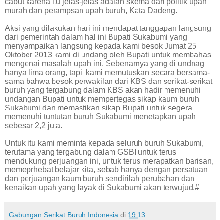
cabut karena itu jelas-jelas adalah skema dari politik upah
murah dan perampsan upah buruh, Kata Dadeng.
Aksi yang dilakukan hari ini mendapat tanggapan langsung
dari pemerintah dalam hal ini Bupati Sukabumi yang
menyampaikan langsung kepada kami besok Jumat 25
Oktober 2013 kami di undang oleh Bupati untuk membahas
mengenai masalah upah ini. Sebenarnya yang di undnag
hanya lima orang, tapi
kami memutuskan secara bersama-
sama bahwa besok perwakilan dari KBS dan serikat-serikat
buruh yang tergabung dalam KBS akan hadir memenuhi
undangan Bupati untuk mempertegas sikap kaum buruh
Sukabumi dan memastikan sikap Bupati untuk segera
memenuhi tuntutan buruh Sukabumi menetapkan upah
sebesar 2,2 juta.
Untuk itu kami meminta kepada seluruh buruh Sukabumi,
terutama yang tergabung dalam GSBI untuk terus
mendukung perjuangan ini, untuk terus merapatkan barisan,
memeprhebat belajar kita, sebab hanya dengan persatuan
dan perjuangan kaum buruh sendirilah perubahan dan
kenaikan upah yang layak di Sukabumi akan terwujud.#
Gabungan Serikat Buruh Indonesia
di
19.13