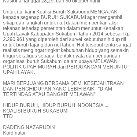
Nasional tanggal 28,29, dan 30 oktober nanti.
Untuk itu, kami Koalisi Buruh Sukabumi MENGAJAK
kepada segenap BURUH SUKABUMI agar mengambil
sikap dan langkah untuk ikut dalam memberikan aksi
tekanan tehadap pemerintah dalam menuntut Kenaikan
Upah Layak Kabupaten Sukabumi tahun 2014 sebesar Rp
2.290.961 yang diperoleh dari survei kebutuhan hidup riil
untuk buruh lajang dan nol tahun. Hal tersebut tentu sangat
realistis mengingat tingkat kebutuhan hidup yang semakin
tinggi sekaligus sebagai bentuk nyata dari perjuangan
organisasi buruh Sukabumi dalam upaya MELAWAN
POLITIK UPAH MURAH dan PERJUANGAN MENUNTUT
UPAH LAYAK.
MARI BERJUANG BERSAMA DEMI KESEJAHTRAAN
DAN PENGHIDUPAN YANG LEBIH BAIK “DIAM
TERTINDAS ATAU BANGKIT MELAWAN”
HIDUP BURUH, HIDUP BURUH INDONESIA ....
KOALISI BURUH SUKABUMI
TTD
DADENG NAZARUDIN
Kordinator