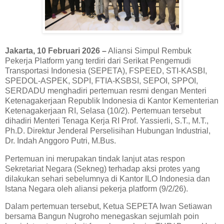
Jakarta, 10 Februari 2026 –
Aliansi Simpul Rembuk
Pekerja Platform yang terdiri dari Serikat Pengemudi
Transportasi Indonesia (SEPETA), FSPEED, STI-KASBI,
SPEDOL-ASPEK, SDPI, FTIA-KSBSI, SEPOI, SPPOI,
SERDADU menghadiri pertemuan resmi dengan Menteri
Ketenagakerjaan Republik Indonesia di Kantor Kementerian
Ketenagakerjaan RI, Selasa (10/2). Pertemuan tersebut
dihadiri Menteri Tenaga Kerja RI Prof. Yassierli, S.T., M.T.,
Ph.D. Direktur Jenderal Perselisihan Hubungan Industrial,
Dr. Indah Anggoro Putri, M.Bus.
Pertemuan ini merupakan tindak lanjut atas respon
Sekretariat Negara (Sekneg) terhadap aksi protes yang
dilakukan sehari sebelumnya di Kantor ILO Indonesia dan
Istana Negara oleh aliansi pekerja platform (9/2/26).
Dalam pertemuan tersebut, Ketua SEPETA Iwan Setiawan
bersama Bangun Nugroho menegaskan sejumlah poin