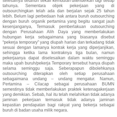
selesainya setahun sekali kemudian ditenderkan lagi setiap
tahunya. Sementara objek pekerjaan yang di
outsourchingkan telah ada dan berjalan sejak 25 tahun
lebih. Belum lagi perbedaan hak antara buruh outsourching
dengan buruh organik pertamina yang begitu sangat jauh
kesenjanganya, Termasuk pemberlakuan outsourching
dengan Perusahaan Alih Daya yang memberlakukan
hubungan kerja sebagaimana yang biasanya disebut
“pekerja temporary” yang diupah harian dan terkadang tidak
sesuai dengan lamanya kontrak kerja yang diperjanjikan,
sehingga ketika lama kontraknya tiga bulan, namun
pekerjaanya dapat diselesaikan dalam waktu seminggu
maka upah buruh/pekerja Temporary tersebut hanya diupah
selama seminggu saja. Seberapapun dibolehkanya
outsourching diterapkan oleh setiap perusahaan
sebagaimana undang – undang mengatur. Namun,
Pertamina – Cilacap sebagai perusahaan BUMN
semestinya tidak memberlakukan praktek ketenagakerjaan
yang demikian. Sebab, hal itu telah melahirkan tidak adanya
jaminan pekerjaan termasuk tidak adanya jaminan
kepastian pendapatan bagi rakyat yang bekerja sebagai
buruh di badan usaha milik negara.