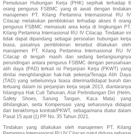
P
emutusan Hubungan Kerja (PHK) sepihak terhadap 6
orang pengurus FSBMC yang di awali dengan tindakan
manajemen PT. Kilang Pertamina Internasional RU IV
Cilacap melakukan pemblokiran terhadap akses 6 orang
pengurus FSBMC memasuki area kerja di lingkungan PT.
Kilang Pertamina Internasional RU IV Cilacap. Tindakan ini
tidak dapat dipandang sebagai persoalan hubungan kerja
biasa, pasalnya pemblokiran tersebut dilakukan oleh
manajemen PT. Kilang Pertamina Internasional RU IV
Cilacap di tengah masih dan sedang berlangsungnya
perundingan antara pengurus FSBMC dengan perusahaan
alih daya (PAD) terkait isi Perjanjian Kerja (PKWT) yang
dinilai menghilangkan hak-hak pekerja/Tenaga Alih Daya
(TAD) yang sebelumnya biasa diterima/didapat buruh dan
tertuang dalam isi perjanjian kerja sejak 2013, diantaranya
hilangnya Hak Cuti Tahunan, Alat Perlindungan Diri (Helm,
Safety Shoes, Sarung Tangan, Kaca Mata) yang
dihilangkan, serta Kompensasi yang seharusnya didapat
dari berakhirnya kontrak/PKWT, sebagaimana diatur dalam
Pasal 15 ayat (1) PP No. 35 Tahun 2021.
Tindakan yang dilakukan oleh manajemen PT. Kilang
Pertamina Internasional RU IV Cilacap patut diduga sebagai