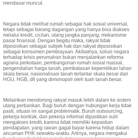
mendasar muncul.
Negara tidak melihat rumah sebagai hak sosial universal,
tetapi sebagai barang dagangan yang hanya bisa diakses
melalui kredit, cicilan, utang jangka panjang, mekanisme
pasar finansial. Dengan begitu maka, rakyat tidak
diposisikan sebagai subjek hak dan rakyat diposisikan
sebagai konsumen pembiayaan. Akibatnya, solusi negara
terhadap krisis perumahan bukan menjalankan reforma
agraria perkotaan, pembangunan rumah sosial massal,
pengendalian harga tanah, pembatasan kepemilikan lahan
skala besar, nasionalisasi tanah terlantar skala besar dari
HGU, HGB, dll yang dimonopoli oleh tuah tanah besar.
Melainkan mendorong rakyat masuk lebih dalam ke sistem
utang perbankan. Bagi buruh dengan hubungan kerja tidak
pasti, situasi ini sangat problematik. Buruh outsourcing,
pekerja kontrak, dan pekerja informal dipastikan sulit
mengakses kredit, karena tidak memiliki kepastian
pendapatan, yang rawan gagal bayar karena hidup dalam
ancaman PHK sewaktu-waktu. Artinya, negara mengakui