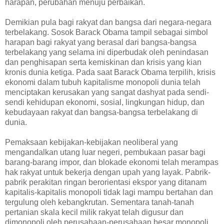
harapan, perubahan menuju perbaikan.
Demikian pula bagi rakyat dan bangsa dari negara-negara
terbelakang. Sosok Barack Obama tampil sebagai simbol
harapan bagi rakyat yang berasal dari bangsa-bangsa
terbelakang yang selama ini diperbudak oleh penindasan
dan penghisapan serta kemiskinan dan krisis yang kian
kronis dunia ketiga. Pada saat Barack Obama terpilih, krisis
ekonomi dalam tubuh kapitalisme monopoli dunia telah
menciptakan kerusakan yang sangat dashyat pada sendi-
sendi kehidupan ekonomi, sosial, lingkungan hidup, dan
kebudayaan rakyat dan bangsa-bangsa terbelakang di
dunia.
Pemaksaan kebijakan-kebijakan neoliberal yang
mengandalkan utang luar negeri, pembukaan pasar bagi
barang-barang impor, dan blokade ekonomi telah merampas
hak rakyat untuk bekerja dengan upah yang layak. Pabrik-
pabrik perakitan ringan berorientasi ekspor yang ditanam
kapitalis-kapitalis monopoli tidak lagi mampu bertahan dan
tergulung oleh kebangkrutan. Sementara tanah-tanah
pertanian skala kecil milik rakyat telah digusur dan
dimonopoli oleh perusahaan-perusahaan besar monopoli