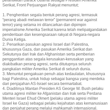
pelantikkan Barack Obama sebagai Presiden Amerika
Serikat, Front Perjuangan Rakyat menuntut;
1. Penghentian segala bentuk perang agresi, termasuk
“perang abadi melawan terror” (permanent war against
terror) yang selama ini dilancarkan dan dipimpin
imperialisme Amerika Serikat karena telah melipatgandakan
penderitaan dan kesengsaraan rakyat di Negara-negara
Dunia Ketiga.
2. Penarikan pasukan agresi Israel dari Palestina,
khususnya Gaza, dan pasukan Amerika Serikat dan
Sekutunya dari Irak dan Afghanistan serta pemberian
penggantian atas segala kerusakan-kerusakan yang
diakibatkan perang agresi, serta ditutupnya seluruh
pangkalan militer Amerika Serikat di seluruh dunia.
3. Menuntut pengakuan penuh atas kedaulatan, khususnya
bagi Palestina, untuk hidup sebagai bangsa yang merdeka
dari penjajahan AS-Israel secara bermartabat.
4. Diadilinya Mantan Presiden AS George W. Bush pelaku
utama agresi militer ke Afganistan dan Irak serta Perdana
Menteri Israel Ehud Olmert (pelaku utama agresi militer
Israel ke Gaza) sebagai pelaku kejahatan atas kemanusiaan
dan penjahat perang melalui mahkamah internasional.