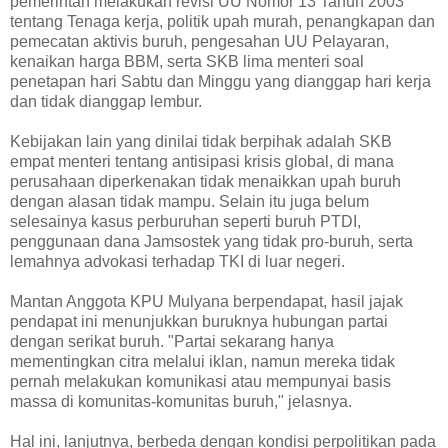
pemerintah melakukan revisi UU Nomor 13 Tahun 2003
tentang Tenaga kerja, politik upah murah, penangkapan dan
pemecatan aktivis buruh, pengesahan UU Pelayaran,
kenaikan harga BBM, serta SKB lima menteri soal
penetapan hari Sabtu dan Minggu yang dianggap hari kerja
dan tidak dianggap lembur.
Kebijakan lain yang dinilai tidak berpihak adalah SKB
empat menteri tentang antisipasi krisis global, di mana
perusahaan diperkenakan tidak menaikkan upah buruh
dengan alasan tidak mampu. Selain itu juga belum
selesainya kasus perburuhan seperti buruh PTDI,
penggunaan dana Jamsostek yang tidak pro-buruh, serta
lemahnya advokasi terhadap TKI di luar negeri.
Mantan Anggota KPU Mulyana berpendapat, hasil jajak
pendapat ini menunjukkan buruknya hubungan partai
dengan serikat buruh. "Partai sekarang hanya
mementingkan citra melalui iklan, namun mereka tidak
pernah melakukan komunikasi atau mempunyai basis
massa di komunitas-komunitas buruh," jelasnya.
Hal ini, lanjutnya, berbeda dengan kondisi perpolitikan pada