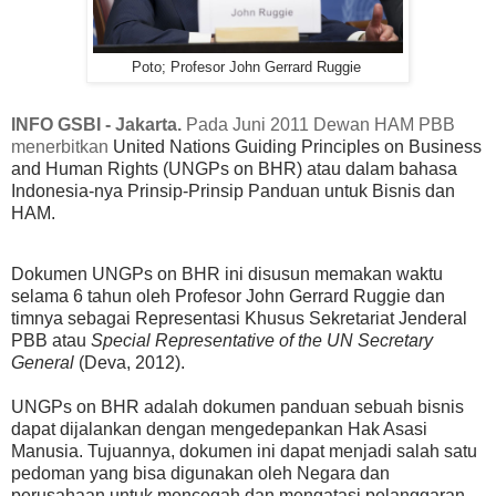
Poto; Profesor John Gerrard Ruggie
INFO GSBI - Jakarta.
Pada Juni 2011 Dewan HAM PBB
menerbitkan
United Nations Guiding Principles on Business
and Human Rights (UNGPs on BHR)
atau dalam bahasa
Indonesia-nya
Prinsip-Prinsip Panduan untuk Bisnis dan
HAM
.
Dokumen
UNGPs on BHR
ini
disusun
memakan waktu
selama 6 tahun
oleh Profesor John Gerrard Ruggie dan
timnya
sebagai Representasi Khusus Sekretariat Jenderal
PBB atau
Special Representative of the UN Secretary
General
(Deva, 2012).
UNGPs on BHR
adalah
dokumen panduan sebuah bisnis
dapat di
jalankan
dengan mengedepankan Hak Asasi
Manusia. Tujuannya, dokumen ini dapat menjadi salah satu
pedoman yang bisa digunakan oleh Negara dan
perusahaan untuk mencegah dan mengatasi pelanggaran