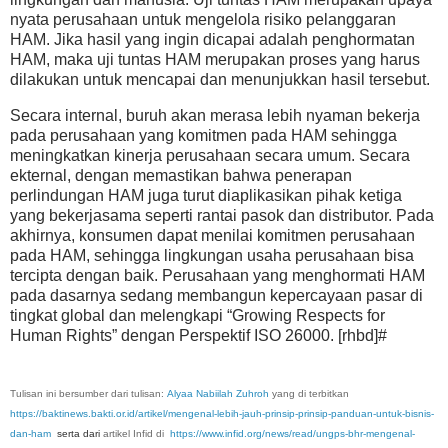
nyata perusahaan untuk mengelola risiko pelanggaran
HAM. Jika hasil yang ingin dicapai adalah penghormatan
HAM, maka uji tuntas HAM merupakan proses yang harus
dilakukan untuk mencapai dan menunjukkan hasil tersebut.
Secara internal, buruh akan merasa lebih nyaman bekerja
pada perusahaan yang komitmen pada HAM sehingga
meningkatkan kinerja perusahaan secara umum. Secara
ekternal, dengan memastikan bahwa penerapan
perlindungan HAM juga turut diaplikasikan pihak ketiga
yang bekerjasama seperti rantai pasok dan distributor. Pada
akhirnya, konsumen dapat menilai komitmen perusahaan
pada HAM, sehingga lingkungan usaha perusahaan bisa
tercipta dengan baik. Perusahaan yang menghormati HAM
pada dasarnya sedang membangun kepercayaan pasar di
tingkat global dan melengkapi “Growing Respects for
Human Rights” dengan Perspektif ISO 26000. [rhbd]#
Tulisan ini bersumber dari tulisan
:
Alyaa Nabiilah Zuhroh
yang di terbitkan
https://baktinews.bakti.or.id/artikel/mengenal-lebih-jauh-prinsip-prinsip-panduan-untuk-bisnis-
dan-ham
serta dari
a
rtikel
Infid di
https://www.infid.org/news/read/ungps-bhr-mengenal-