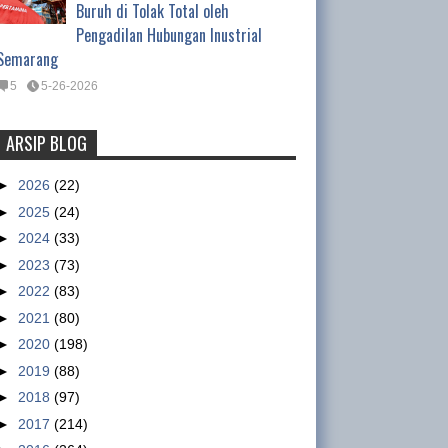
Buruh di Tolak Total oleh
Pengadilan Hubungan Inustrial
Semarang
5
5-26-2026
ARSIP BLOG
PT Sulindafin –Shinta Group, Kota
Tangerang Sudah Beroperasi
►
2026
(22)
Berproduksi Kembali
►
2025
(24)
INFO GSBI-Kota Tangerang.
►
2024
(33)
Dalam pertemuan Buruh, Pimpinan SBGTS-GSBI
►
2023
(73)
dan SBM PT. Sulindafin Kota Tangerang dengan
►
2022
(83)
Dewan Jaminan Sosial ...
►
2021
(80)
►
2020
(198)
Tentang Waktu Kerja Satpam
►
2019
(88)
(Satuan Pengamanan)
►
2018
(97)
Tentang Waktu Kerja Satpam
►
2017
(214)
(Satuan Pengamanan) Oleh :