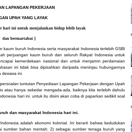
AN LAPANGAN PEKERJAAN
GAN UPAH YANG LAYAK
t hari ini untuk menjalankan hidup lebih layak
dan bermartabat ]
kaum buruh Indonesia serta masyarakat Indonesia terlebih GSBI
ngah perjuangan kaum buruh dan seluruh Rakyat Indonesia untuk
mencapai kemerdekaan nasional dan untuk menjamin perdamaian
hasan ini tidak bisa dipisahkan daripada meninjau hubungannya
 dewasa ini.
 persoalan tuntutan Penyediaan Lapangan Pekerjaan dengan Upah
gis atau hanya sekedar mengada-ada, baiknya kita terlebih dahulu
ndonesia
hari ini. untuk itu disini akan coba di paparkan sedikit soal
uruh dan masyarakat
Indonesia
hari ini.
i
Indonesia
adalah ekonomi kolonial. Ini berarti bahwa kedudukan
agai sumber bahan mentah; 2) sebagai sumber tenaga buruh yang