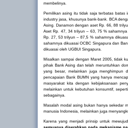
membelinya.
Pemilikan asing itu tidak saja terbatas bata
industry jasa, khusunya bank-bank. BCA dengan
Asing. Danamon dengan aset Rp. 66, 88 trilyu
Aset Rp. 47, 34 trilyun – 63, 75 % sahamny
Rp. 27, 53 trilyun – 87,5 % sahamnya dikuas
sahamnya dikuasai OCBC Singapura dan Bank 
dikuasai oleh UGBUI Singapura.
Misalkan sampai dengan Maret 2005, tidak kura
pihak Bank Asing dan telah meruntuhkan dom
yang besar, melainkan juga menghimpun d
pencapaian Bank BUMN yang hanya mencapai
masyarakat kita dengan kebijaksanaan penya
melainkan untuk kebutuhan konsumtif, sepert
sebagainya.
Masalah modal asing bukan hanya sekedar 
manusia Indonesia, melainkan juga menyangkut
Karena yang menjadi prinsip untuk mewujudk
semuanya diserahkan pada mekanisme pas