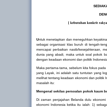
SEDIAK
DEN
[ kebutuhan konkrit rakya
U
ntuk menetapkan dan meneguhkan keyakinan 
sebagai organisasi klas buruh di tengah-te
mencapai perbaikan nasib/kesejahteraan, 
dunia yang abadi, maka untuk soal pokok ba
dengan keadaan ekonomi dan politik Indonesia
Maka pertama-tama, sebelum kita fokus pada
yang Layak, ini adalah satu tuntutan yang lo
melihat tentang keadaan ekonomi dan politik
I
masalah itu:
Mengenal sekilas persoalan pokok kaum b
Di zaman penjajahan Belanda dulu ekonom
ekonomi
Indonesia
ketika itu ialah: 1) seb