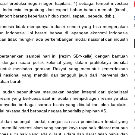
sil produksi negeri-negeri kapitalis; 4) sebagai tempat investasi
wa
Indonesia
tergantung dari export bahan-bahan mentah (timah,
n import barang keperluan hidup (textil, sepatu, sepeda, dsb.).
donesia
tidak mempunyai industri sendiri yang bisa mengerjakan
han
Indonesia
. Ini berarti bahwa di lapangan ekonomi
Indonesia
ikian tidak mungkin ada perkembangan modal nasional dan industri
ipertahankan sampai hari ini [rezim SBY-kalla] dengan bantuan
dengan suatu politik kolonial yang dalam prakteknya bersifat
jukan untuk menindas gerakan Rakyat yang menuntut kemerdekaan
nasional yang mandiri dan tangguh jauh dari intervensi dan
rakan buruh.
, sudah sepenuhnya merupakan bagian integral dari globalisasi
rezim yang berkuasa saat ini adalah menjadi agen resminya atas
penyedia berbagai sarana bisnis yang dibutuhkan oleh kapitalis-
dal raksasa dari berbagai negara imperialis pimpinan AS.
al dan setengah feodal, dengan sia-sisa penindasan feodal yang
a
memiliki potensi alam yang sangat kaya raya baik didarat maupun
onesia
itu baik yang ada di laut, udara dan darat telah habis dan