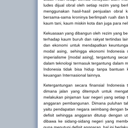
ludes dijual obral oleh setiap rezim yang 
menggunakan hasil-hasil penjualan obra
bersama-sama kroninya berlimpah ruah dan 
kaum tani, kaum miskin
kota
dan juga para nel
Kekuasaan yang dibangun oleh rezim yang ber
terhadap kaum buruh dan rakyat tertindas la
dan ekonomi untuk mendapatkan keuntunga
modal asing, sehingga ekonomi Indonesia 
imperialisme [modal asing], tergantung seca
dalam teknologi termasuk tergantung dalam ma
Indonesia tidak bisa hidup tanpa bantuan
keuangan Internasional lainnya.
Ketergantungan secara finansial
Indonesia
t
dimana jalan yang ditempuh untuk mengat
melakukan pinjaman luar negeri yang setiap 
anggaran pembangunan. Dimana puluhan tah
yaitu pendapatan negara seimbang dengan bel
defisit sehingga
anggaran ditutup dengan u
dibawa ke sidang-sidang negeri yang memb
guna menutupi defisit anggaran, hal ini berlak