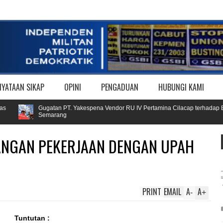
NYATAAN SIKAP
OPINI
PENGADUAN
HUBUNGI KAMI
Gugatan PT. Yakespena Vendor RU IV Pertamina Cilacap terhadap Buruh di T
Semarang
PANGAN PEKERJAAN DENGAN UPAH
PRINT
EMAIL
A
A
-
+
Tuntutan :