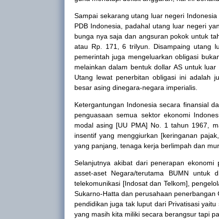
Sampai sekarang utang luar negeri Indonesia 
PDB Indonesia, padahal utang luar negeri ya
bunga nya saja dan angsuran pokok untuk ta
atau Rp. 171, 6 trilyun. Disampaing utang lu
pemerintah juga mengeluarkan obligasi buka
melainkan dalam bentuk dollar AS untuk luar
Utang lewat penerbitan obligasi ini adalah 
besar asing dinegara-negara imperialis.
Ketergantungan
Indonesia
secara finansial da
penguasaan semua sektor ekonomi
Indones
modal asing [UU PMA] No. 1 tahun 1967, ma
insentif yang menggiurkan [keringanan paja
yang panjang, tenaga kerja berlimpah dan mura
Selanjutnya akibat dari penerapan ekonomi pas
asset-aset Negara/terutama BUMN untuk di
telekomunikasi [Indosat dan Telkom], pengelo
Sukarno-Hatta dan perusahaan penerbangan Gar
pendidikan juga tak luput dari Privatisasi yait
yang masih kita miliki secara berangsur tapi 