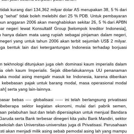
tidak kurang dari 134,362 milyar dolar AS merupakan 38, 5 % dari
ng “sehat” tidak boleh melebihi dari 25 % PDB. Untuk pembayaran
hun anggaran 2006 akan menghabiskan sekitar 26, 5 % dari APBN
ar negeri lewat Konsultatif Group [kelompok kreditor Indonesia],
n hanya dalam mata uang rupiah sebagai pinjaman dalam negeri,
 negeri yang untuk tahun 2006 akan terbit sejumlah US$ 2 milyar.
juga bentuk lain dari ketergantungan
Indonesia
terhadap borjuasi
n tekhnologi
ditunjukan juga oleh dominasi kaum imperialis dalam
ia
oleh kaum Imperialis. Sejak diberlakukannya UU penanaman
ka modal asing mengalir masuk ke Indonesia, karena diberikan
k, kebebasan pajak untuk barang modal, masa operasional modal
h] serta yang lain-lainnya.
ar bebas ---- globalisasi ----- ini telah berlangsung privatisasi
beberapa sektor kegiatan ekonomi, mulai dari pabrik semen,
laan pelabuhan laut dan telah dipersiapkan untuk menjual Bandara
uda serta Bank terbesar dinegeri kita yaitu Bank Mandiri, sektor
u sekolah dan Universitas-universitas juga di Privatisasi. Perusahaan
pasti akan menjadi milik asing sebab pemodal asing lah yang mampu