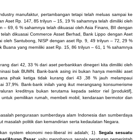
s industry manufaktur, pertambangan tetapi telah meluas sampai ke
 Aset Rp. 147, 85 trilyun – 15, 19 % sahamnya telah dimiliki oleh
n – 69, 6 % sahamnya telah dikuasai oleh Asia Finans, BII dengan
a telah dikuasai Commerce Asset Berhad, Bank Lippo dengan Aset
ai oleh Santubong, NISP dengan aset Rp. 9, 49 trilyun – 72, 29 %
Buana yang memiliki aset Rp. 15, 86 trilyun – 61, 1 % sahamnya
ng dari 42, 33 % dari aset perbankkan dinegeri kita dimiliki oleh
inasi bak BUMN. Bank-bank asing ini bukan hanya memiliki aset
ana pihak ketiga tidak kurang dari 43 ,38 % jauh melampaui
 37,9%. Bank-bank inilah yang ikut merangsang konsumerisme
luran kreditnya bukan terutama kepada sektor riel [produktif],
i untuk pemilikan rumah, membeli mobil, kendaraan bermotor dan
masalah pengurasan sumberdaya alam Indonesia dan sumberdaya
 masalah politik dan kemandirian serta kedaulatan Negara.
an system ekonomi neo-liberal ini adalah; 1).
Segala sesuatu
ar/Aturan Pasar
; yaitu menghapus segala peraturan pemerintah