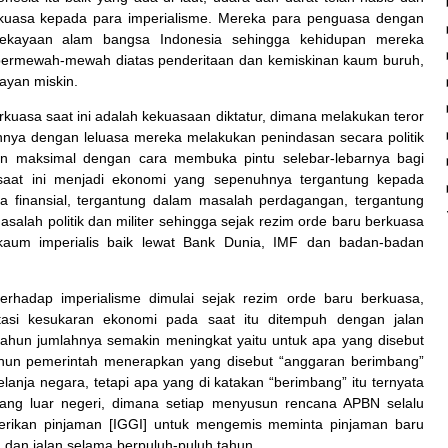
berkuasa kepada para imperialisme. Mereka para penguasa dengan
l kekayaan alam bangsa
Indonesia
sehingga kehidupan mereka
bermewah-mewah diatas penderitaan dan kemiskinan kaum buruh,
ayan miskin.
kuasa saat ini adalah kekuasaan diktatur, dimana melakukan teror
innya dengan leluasa mereka melakukan penindasan secara politik
n maksimal dengan cara membuka pintu selebar-lebarnya bagi
saat ini menjadi ekonomi yang sepenuhnya tergantung kepada
ra finansial, tergantung dalam masalah perdagangan, tergantung
salah politik dan militer sehingga sejak rezim orde baru berkuasa
 kaum imperialis baik lewat Bank Dunia, IMF dan badan-badan
erhadap imperialisme dimulai sejak rezim orde baru berkuasa,
asi kesukaran ekonomi pada saat itu ditempuh dengan jalan
tahun jumlahnya semakin meningkat yaitu untuk apa yang disebut
un pemerintah menerapkan yang disebut “anggaran berimbang”
anja negara, tetapi apa yang di katakan “berimbang” itu ternyata
tang luar negeri, dimana setiap menyusun rencana APBN selalu
erikan pinjaman [IGGI] untuk mengemis meminta pinjaman baru
u dan jalan selama berpuluh-puluh tahun.