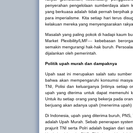
penyerahan pengelolaan sumberdaya alam ke
yang berkuasa adalah tidak pernah berpihak p
para imperialisme. Kita setiap hari terus d
kelakuan mereka yang menyengsarakan rakya
Masalah yang paling pokok di hadapi kaum bu
Market Plexibility/LMF--- kebebasan beror
semakin mengurangi hak-hak buruh. Persoalan 
dijalankan oleh pemerintah.
Politik upah murah dan dampaknya
Upah saat ini merupakan salah satu sumber
bahwa akan mempengaruhi konsumsi masyara
TNI, Polisi
dan keluarganya [intinya setiap
upah yang dterima untuk dapat memenuhi k
Untuk
itu setiap orang yang bekerja pada or
berjuang akan adanya upah (menerima upah) l
Di Indonesia, upah yang diterima buruh, PNS
adalah Upah Murah. Sebab penerapan system 
prajurit TNI serta Polri adalah bagian dari s