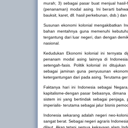
murah; 3) sebagai pasar buat menjual hasil-ha
(penanaman) modal asing. Ini berarti bah
bauksit, karet, dll. hasil perkebunan, dsb.) da
Susunan ekonomi kolonial mengakibatkan
In
bahan mentahnya guna memenuhi kebutu
tergantung dari luar negeri, dan dengan dem
nasional.
Kedudukan Ekonomi kolonial ini ternyata d
penanam modal asing lainnya di
Indonesia
setengah-fasis. Politik kolonial ini ditu
sebagai jaminan guna penyusunan ekonomi 
ketergantungan dari pada asing. Terutama ge
Faktanya hari ini Indonesia sebagai Negara
kapitalisme-dengan pasar bebasnya, dimana 
sistem ini yang bertindak sebagai penjaga, 
imperialis- terutama sebagai jalur bisnis pemo
Indonesia
sekarang adalah negeri neo-koloni
sangat berat. Sebagai negeri agraris
Indonesi
dilaut. Akan tetapi semua kekayaan alam
Ind