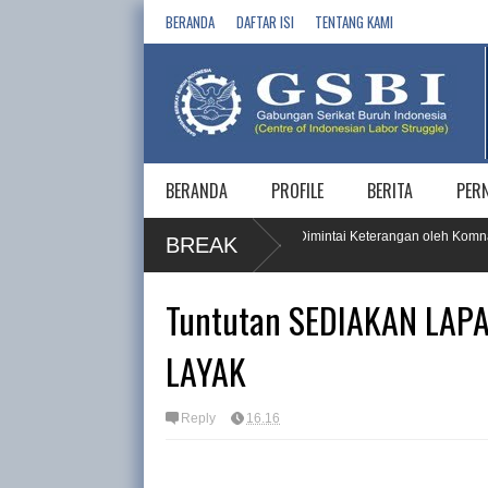
BERANDA
DAFTAR ISI
TENTANG KAMI
BERANDA
PROFILE
BERITA
PER
, PT KPI RU IV Cilacap dan 5 Vendornya Dimintai Keterangan oleh Komnas
BREAK
Tuntutan SEDIAKAN LA
LAYAK
Reply
16.16