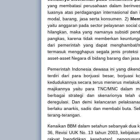
yang membatasi perusahaan dalam berinves
luasnya atas perdagangan internasional dan 
modal, barang, jasa serta konsumen. 2)
Memo
yaitu anggaran pada sector pelayanan social 
hilangkan, maka yang namanya subsidi pend
pangkas, karena tidak memberkan keuntung
dari pemerintah yang dapat menghambat/me
termasuk mengghapus segala jenis proteksi 
asset-asset Negara di bidang barang dan jasa
Pemerintah Indonesia dewasa ini yang diken
terdiri dari para borjuasi besar, borjuasi 
kedudukannya secara terus menerus melakukan
majikannya yaitu para TNC/MNC dalam menj
berbagai strategi dan skenarionya telah dis
deregulasi. Dan demi kelancaran pelaksana
berlaku anarkis, sadis dan membabi buta. S
terang-terangan.
Kenaikan BBM dalam setahun sebanyak dua ka
36, Revisi UUK No. 13 tahun 2003, kebijaka
rakyat [pendidikan, kesehatan], penggusur