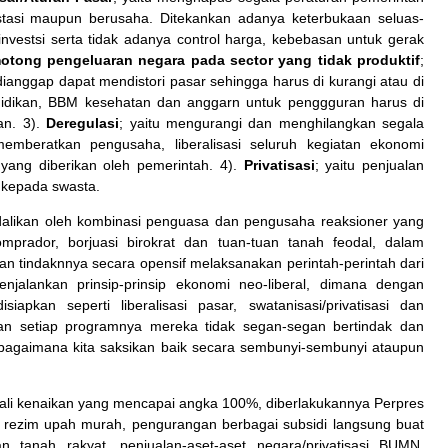
tasi maupun berusaha. Ditekankan adanya keterbukaan seluas-
investsi serta tidak adanya control harga, kebebasan untuk gerak
tong pengeluaran negara pada sector yang tidak produktif
;
dianggap dapat mendistori pasar sehingga harus di kurangi atau di
idikan, BBM kesehatan dan anggarn untuk penggguran harus di
an. 3).
Deregulasi
; yaitu mengurangi dan menghilangkan segala
mberatkan pengusaha, liberalisasi seluruh kegiatan ekonomi
yang diberikan oleh pemerintah. 4).
Privatisasi
; yaitu penjualan
 kepada swasta.
dalikan oleh kombinasi penguasa dan pengusaha reaksioner yang
komprador, borjuasi birokrat dan tuan-tuan tanah feodal, dalam
 tindaknnya secara opensif melaksanakan perintah-perintah dari
alankan prinsip-prinsip ekonomi neo-liberal, dimana dengan
iapkan seperti liberalisasi pasar, swatanisasi/privatisasi dan
an setiap programnya mereka tidak segan-segan bertindak dan
ebagaimana kita saksikan baik secara sembunyi-sembunyi ataupun
li kenaikan yang mencapai angka 100%, diberlakukannya Perpres
n rezim upah murah, pengurangan berbagai subsidi langsung buat
an tanah rakyat, penjualan-aset-aset negara/privatisasi BUMN,