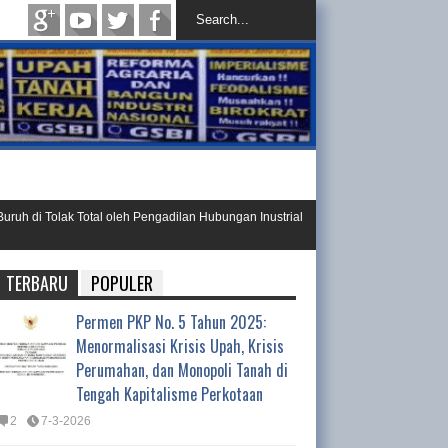
olak Total oleh Pengadilan Hubungan Inustrial
Ini Resolusi Hasil 
Day 202
TERBARU
POPULER
Permen PKP No. 5 Tahun 2025:
Menormalisasi Krisis Upah, Krisis
Perumahan, dan Monopoli Tanah di
Tengah Kapitalisme Perkotaan
2
7-3-2026