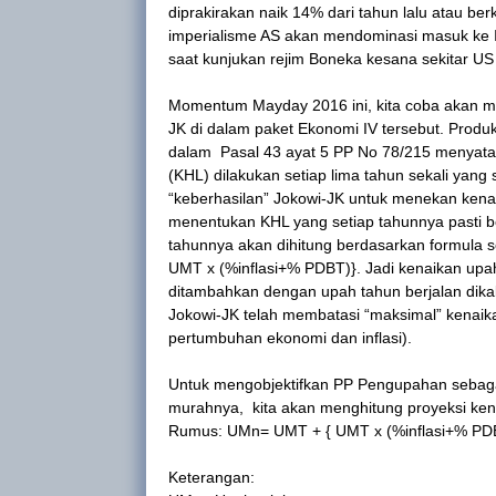
diprakirakan naik 14% dari tahun lalu atau berki
imperialisme AS akan mendominasi masuk ke In
saat kunjukan rejim Boneka kesana sekitar US 
Momentum Mayday 2016 ini, kita coba akan me
JK di dalam paket Ekonomi IV tersebut. Prod
dalam Pasal 43 ayat 5 PP No 78/215 menyata
(KHL) dilakukan setiap lima tahun sekali yang s
“keberhasilan” Jokowi-JK untuk menekan ken
menentukan KHL yang setiap tahunnya pasti b
tahunnya akan dihitung berdasarkan formula 
UMT x (%inflasi+% PDBT)}. Jadi kenaikan upa
ditambahkan dengan upah tahun berjalan dika
Jokowi-JK telah membatasi “maksimal” kenai
pertumbuhan ekonomi dan inflasi).
Untuk mengobjektifkan PP Pengupahan sebaga
murahnya, kita akan menghitung proyeksi ken
Rumus: UMn= UMT + { UMT x (%inflasi+% PD
Keterangan: