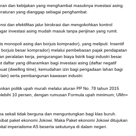
uran dan kebijakan yang menghambat masuknya investasi asing.
peraturan yang dianggap sebagai penghambat.
nsi dan efektifitas jalur birokrasi dan mengokohkan kontrol
gar investasi asing mudah masuk tanpa perijinan yang rumit.
is monopoli asing dan borjuis komprador), yang meliputi: Insentif
 borjuis besar komprador) melalui pembebasan pajak pendapatan
n peralatan kerja, pengurangan biaya listrik bagi industri besar.
 daftar yang diharamkan bagi investasi asing (daftar negatif
muat (dwelling time), kemudahan izin bagi pengadaan lahan bagi
n-lain) serta pembangunan kawasan industri.
an politik upah murah melalui aturan PP No. 78 tahun 2015
elebihi 10 persen, dengan rumusan Formula upah minimum; UMn=
a sekali tidak berguna dan menguntungkan bagi klas buruh.
akibat paket ekonomi Jokowi. Maka Paket ekonomi Jokowi ditujukan
tal imperialisme AS beserta sekutunya di dalam negeri.