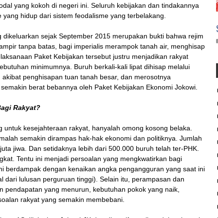
dal yang kokoh di negeri ini. Seluruh kebijakan dan tindakannya
yang hidup dari sistem feodalisme yang terbelakang.
ng dikeluarkan sejak September 2015 merupakan bukti bahwa rejim
pir tanpa batas, bagi imperialis merampok tanah air, menghisap
aksanaan Paket Kebijakan tersebut justru menjadikan rakyat
utuhan minimumnya. Buruh berkali-kali lipat dihisap melalui
in akibat penghisapan tuan tanah besar, dan merosotnya
g semakin berat bebannya oleh Paket Kebijakan Ekonomi Jokowi.
Bagi Rakyat?
g untuk kesejahteraan rakyat, hanyalah omong kosong belaka.
 malah semakin dirampas hak-hak ekonomi dan politiknya. Jumlah
 juta jiwa. Dan setidaknya lebih dari 500.000 buruh telah ter-PHK.
kat. Tentu ini menjadi persoalan yang mengkwatirkan bagi
 ini berdampak dengan kenaikan angka pengangguran yang saat ini
l dari lulusan perguruan tinggi). Selain itu, perampasan dan
n pendapatan yang menurun, kebutuhan pokok yang naik,
ersoalan rakyat yang semakin membebani.