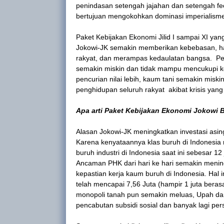
penindasan setengah jajahan dan setengah feo
bertujuan mengokohkan dominasi imperialisme 
Paket Kebijakan Ekonomi Jilid I sampai XI ya
Jokowi-JK semakin memberikan kebebasan, ham
rakyat, dan merampas kedaulatan bangsa. Pel
semakin miskin dan tidak mampu mencukupi keb
pencurian nilai lebih, kaum tani semakin misk
penghidupan seluruh rakyat akibat krisis yan
Apa arti Paket Kebijakan Ekonomi Jokowi 
Alasan Jokowi-JK meningkatkan investasi asin
Karena kenyataannya klas buruh di Indonesia
buruh industri di Indonesia saat ini sebesar 12
Ancaman PHK dari hari ke hari semakin mening
kepastian kerja kaum buruh di Indonesia. Hal
telah mencapai 7,56 Juta (hampir 1 juta berasa
monopoli tanah pun semakin meluas, Upah da
pencabutan subsidi sosial dan banyak lagi p