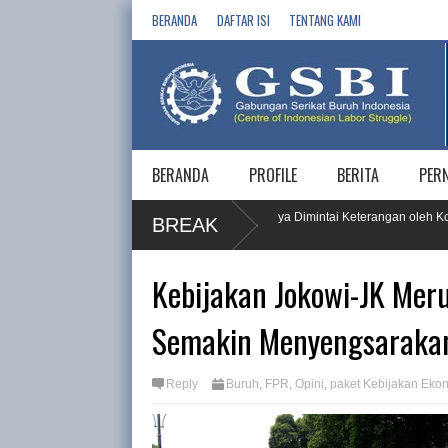
BERANDA
DAFTAR ISI
TENTANG KAMI
BERANDA
PROFILE
BERITA
PER
ruh, PT KPI RU IV Cilacap dan 5 Vendornya Dimintai Keterangan oleh Komnas
BREAK
Kebijakan Jokowi-JK Meru
Semakin Menyengsaraka
Reply
Buruh
,
FPR
,
Opini
,
paket Kebijakan Eko