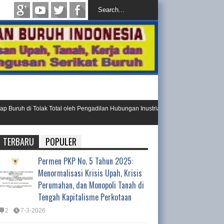
i Tolak Total oleh Pengadilan Hubungan Inustrial
Ini Resolusi Has
Day 202
TERBARU
POPULER
Permen PKP No. 5 Tahun 2025:
Menormalisasi Krisis Upah, Krisis
Perumahan, dan Monopoli Tanah di
Tengah Kapitalisme Perkotaan
2
7-3-2026