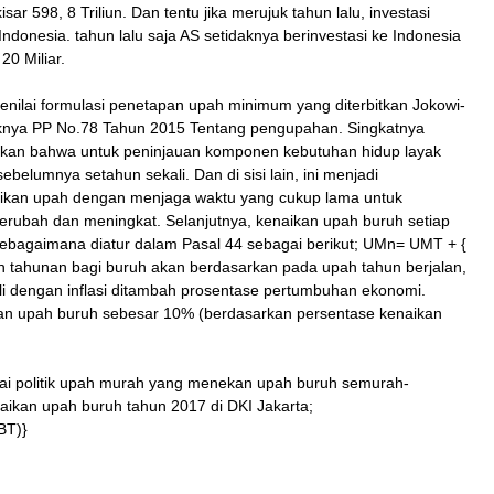
sar 598, 8 Triliun. Dan tentu jika merujuk tahun lalu, investasi
donesia. tahun lalu saja AS setidaknya berinvestasi ke Indonesia
20 Miliar.
nilai formulasi penetapan upah minimum yang diterbitkan Jokowi-
uknya PP No.78 Tahun 2015 Tentang pengupahan. Singkatnya
kan bahwa untuk peninjauan komponen kebutuhan hidup layak
ebelumnya setahun sekali. Dan di sisi lain, ini menjadi
aikan upah dengan menjaga waktu yang cukup lama untuk
erubah dan meningkat. Selanjutnya, kenaikan upah buruh setiap
sebagaimana diatur dalam Pasal 44 sebagai berikut; UMn= UMT + {
h tahunan bagi buruh akan berdasarkan pada upah tahun berjalan,
li dengan inflasi ditambah prosentase pertumbuhan ekonomi.
kan upah buruh sebesar 10% (berdasarkan persentase kenaikan
i politik upah murah yang menekan upah buruh semurah-
aikan upah buruh tahun 2017 di DKI Jakarta;
BT)}