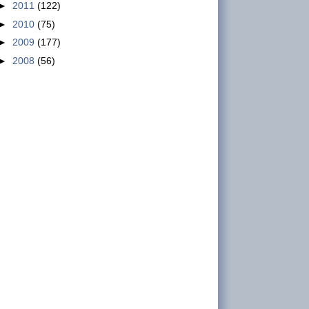
►
2011
(122)
Pemerinta...
►
2010
(75)
►
2009
(177)
Jumlah Buruh dan Struktur di
►
2008
(56)
Industri Sepatu di Indonesia
Jumlah Buruh dan Struktur di
Industri Sepatu di Indonesia INFO
GSBI – Jakarta. Industri sepatu di Indonesia
mulai berkembang dengan kedatang...