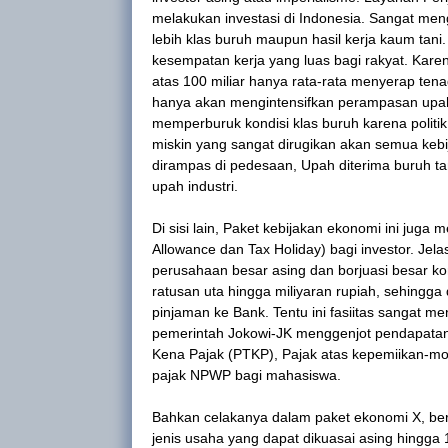
melakukan investasi di Indonesia. Sangat men
lebih klas buruh maupun hasil kerja kaum tani.
kesempatan kerja yang luas bagi rakyat. Kar
atas 100 miliar hanya rata-rata menyerap tenag
hanya akan mengintensifkan perampasan upah 
memperburuk kondisi klas buruh karena politik 
miskin yang sangat dirugikan akan semua kebij
dirampas di pedesaan, Upah diterima buruh ta
upah industri.
Di sisi lain, Paket kebijakan ekonomi ini jug
Allowance dan Tax Holiday) bagi investor. Je
perusahaan besar asing dan borjuasi besar ko
ratusan uta hingga miliyaran rupiah, sehing
pinjaman ke Bank. Tentu ini fasiitas sangat me
pemerintah Jokowi-JK menggenjot pendapatan
Kena Pajak (PTKP), Pajak atas kepemiikan-m
pajak NPWP bagi mahasiswa.
Bahkan celakanya dalam paket ekonomi X, beri
jenis usaha yang dapat dikuasai asing hingga 