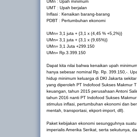
UMn : Upah minimum
UMT : Upah berjalan
Inflasi : Kenaikan barang-barang
PDBT : Pertumbuhan ekonomi
UMn= 3,1 juta + {3,1 x (4,45 % +5,2%)}
UMn= 3,1 juta + {3,1 x (9,65%)}
UMn= 3,1 Juta +299.150
UMn= Rp.3.399.150
Dapat kita nilai bahwa kenaikan upah minimum 
hanya sebesar nominal Rp. Rp. 399.150,-. Upa
hidup minimum keluarga di DKI Jakarta sekita
yang diperoleh PT Indofood Sukses Makmur Tbk
keuangan, tahun 2015 perusahaan Antoni Salim
tahun 2016 nanti PT Indofood Sukses Makmur 
stimulus inflasi, pertumbuhan ekonomi dan be
mentah, transportasi, ekport-import, dll).
Paket kebijakan ekonomi sesungguhnya suatu k
imperialis Amerika Serikat, serta sekutunya, d