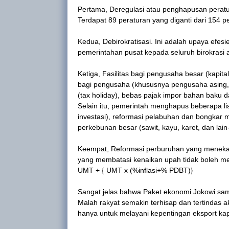
Pertama, Deregulasi atau penghapusan perat
Terdapat 89 peraturan yang diganti dari 154 
Kedua, Debirokratisasi. Ini adalah upaya efesie
pemerintahan pusat kepada seluruh birokrasi a
Ketiga, Fasilitas bagi pengusaha besar (kapital
bagi pengusaha (khususnya pengusaha asing,
(tax holiday), bebas pajak impor bahan baku da
Selain itu, pemerintah menghapus beberapa list
investasi), reformasi pelabuhan dan bongkar 
perkebunan besar (sawit, kayu, karet, dan lai
Keempat, Reformasi perburuhan yang menekank
yang membatasi kenaikan upah tidak boleh m
UMT + { UMT x (%inflasi+% PDBT)}
Sangat jelas bahwa Paket ekonomi Jokowi sam
Malah rakyat semakin terhisap dan tertindas 
hanya untuk melayani kepentingan eksport kapi