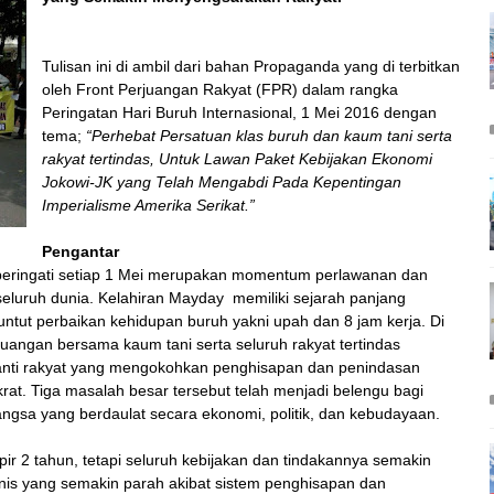
Tulisan ini di ambil dari bahan Propaganda yang di terbitkan
oleh Front Perjuangan Rakyat (FPR) dalam rangka
Peringatan Hari Buruh Internasional, 1 Mei 2016 dengan
tema;
“Perhebat Persatuan klas buruh dan kaum tani serta
rakyat tertindas, Untuk Lawan Paket Kebijakan Ekonomi
Jokowi-JK yang Telah Mengabdi Pada Kepentingan
Imperialisme Amerika Serikat.”
Pengantar
iperingati setiap 1 Mei merupakan momentum perlawanan dan
 seluruh dunia. Kelahiran Mayday memiliki sejarah panjang
tut perbaikan kehidupan buruh yakni upah dan 8 jam kerja. Di
juangan bersama kaum tani serta seluruh rakyat tertindas
 anti rakyat yang mengokohkan penghisapan dan penindasan
krat. Tiga masalah besar tersebut telah menjadi belengu bagi
sa yang berdaulat secara ekonomi, politik, dan kebudayaan.
r 2 tahun, tetapi seluruh kebijakan dan tindakannya semakin
onis yang semakin parah akibat sistem penghisapan dan