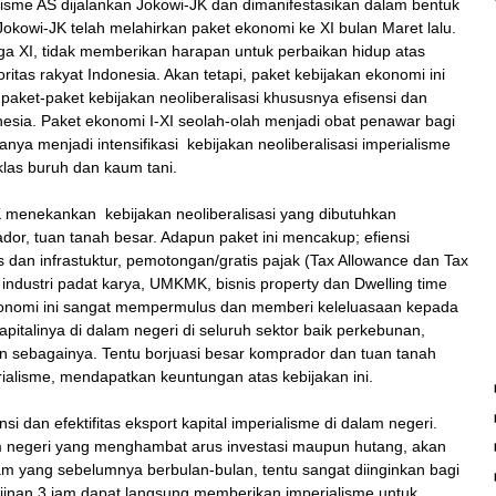
alisme AS dijalankan Jokowi-JK dan dimanifestasikan dalam bentuk
okowi-JK telah melahirkan paket ekonomi ke XI bulan Maret lalu.
ngga XI, tidak memberikan harapan untuk perbaikan hidup atas
itas rakyat Indonesia. Akan tetapi, paket kebijakan ekonomi ini
paket-paket kebijakan neoliberalisasi khususnya efisensi dan
donesia. Paket ekonomi I-XI seolah-olah menjadi obat penawar bagi
hanya menjadi intensifikasi kebijakan neoliberalisasi imperialisme
las buruh dan kaum tani.
K menekankan kebijakan neoliberalisasi yang dibutuhkan
dor, tuan tanah besar. Adapun paket ini mencakup; efiensi
as dan infrastuktur, pemotongan/gratis pajak (Tax Allowance dan Tax
industri padat karya, UMKMK, bisnis property dan Dwelling time
ekonomi ini sangat mempermulus dan memberi keleluasaan kepada
pitalinya di dalam negeri di seluruh sektor baik perkebunan,
an sebagainya. Tentu borjuasi besar komprador dan tuan tanah
alisme, mendapatkan keuntungan atas kebijakan ini.
i dan efektifitas eksport kapital imperialisme di dalam negeri.
am negeri yang menghambat arus investasi maupun hutang, akan
 jam yang sebelumnya berbulan-bulan, tentu sangat diinginkan bagi
rijinan 3 jam dapat langsung memberikan imperialisme untuk