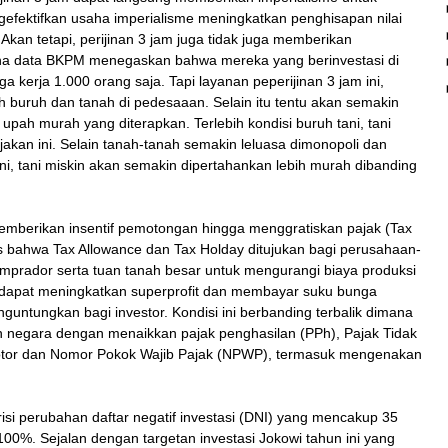
gefektifkan usaha imperialisme meningkatkan penghisapan nilai
 Akan tetapi, perijinan 3 jam juga tidak juga memberikan
ena data BKPM menegaskan bahwa mereka yang berinvestasi di
a kerja 1.000 orang saja. Tapi layanan peperijinan 3 jam ini,
buruh dan tanah di pedesaaan. Selain itu tentu akan semakin
upah murah yang diterapkan. Terlebih kondisi buruh tani, tani
akan ini. Selain tanah-tanah semakin leluasa dimonopoli dan
ni, tani miskin akan semakin dipertahankan lebih murah dibanding
a memberikan insentif pemotongan hingga menggratiskan pajak (Tax
las bahwa Tax Allowance dan Tax Holday ditujukan bagi perusahaan-
mprador serta tuan tanah besar untuk mengurangi biaya produksi
ga dapat meningkatkan superprofit dan membayar suku bunga
nguntungkan bagi investor. Kondisi ini berbanding terbalik dimana
 negara dengan menaikkan pajak penghasilan (PPh), Pajak Tidak
otor dan Nomor Pokok Wajib Pajak (NPWP), termasuk mengenakan
si perubahan daftar negatif investasi (DNI) yang mencakup 35
100%. Sejalan dengan targetan investasi Jokowi tahun ini yang