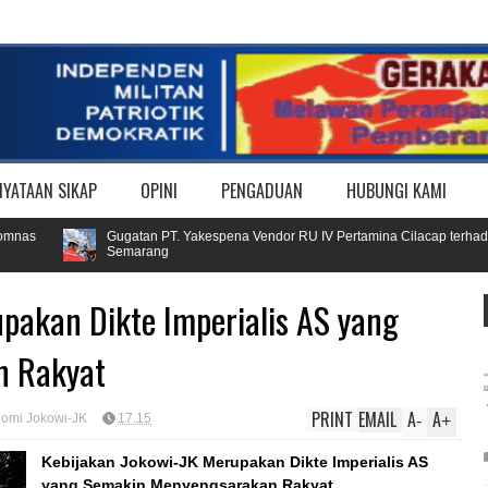
NYATAAN SIKAP
OPINI
PENGADUAN
HUBUNGI KAMI
Gugatan PT. Yakespena Vendor RU IV Pertamina Cilacap terhadap Buruh d
Semarang
pakan Dikte Imperialis AS yang
n Rakyat
PRINT
EMAIL
A
A
nomi Jokowi-JK
17.15
-
+
Kebijakan Jokowi-JK Merupakan Dikte Imperialis AS
yang Semakin Menyengsarakan Rakyat.