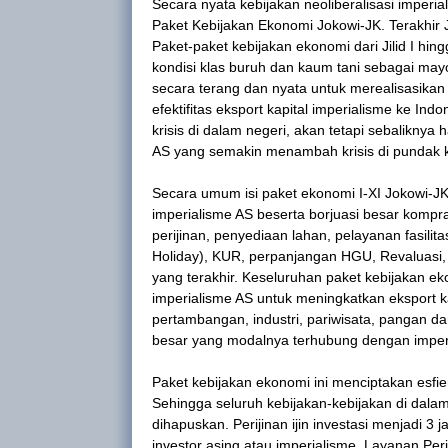
Secara nyata kebijakan neoliberalisasi imperi
Paket Kebijakan Ekonomi Jokowi-JK. Terakhir J
Paket-paket kebijakan ekonomi dari Jilid I hi
kondisi klas buruh dan kaum tani sebagai mayor
secara terang dan nyata untuk merealisasikan 
efektifitas eksport kapital imperialisme ke In
krisis di dalam negeri, akan tetapi sebaliknya 
AS yang semakin menambah krisis di pundak k
Secara umum isi paket ekonomi I-XI Jokowi-J
imperialisme AS beserta borjuasi besar kompra
perijinan, penyediaan lahan, pelayanan fasilit
Holiday), KUR, perpanjangan HGU, Revaluasi, 
yang terakhir. Keseluruhan paket kebijakan 
imperialisme AS untuk meningkatkan eksport ka
pertambangan, industri, pariwisata, pangan d
besar yang modalnya terhubung dengan imperi
Paket kebijakan ekonomi ini menciptakan esfiens
Sehingga seluruh kebijakan-kebijakan di dal
dihapuskan. Perijinan ijin investasi menjadi 3
investor asing atau imperialisme. Layanan Pe