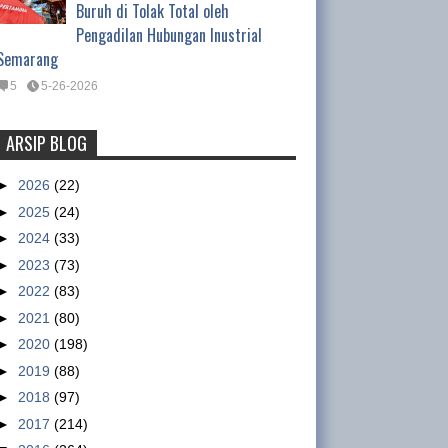
Buruh di Tolak Total oleh
Pengadilan Hubungan Inustrial
Semarang
5
5-26-2026
ARSIP BLOG
Tentang Waktu Kerja Satpam
(Satuan Pengamanan)
►
2026
(22)
Tentang Waktu Kerja Satpam
►
2025
(24)
(Satuan Pengamanan) Oleh :
►
2024
(33)
Ismet Inoni , Kepala Departemen Organisasi DPP
►
2023
(73)
GSBI Regulasi yang mengatur tentang pe...
►
2022
(83)
►
2021
(80)
Nike workers claim military paid
►
2020
(198)
to intimidate them
►
2019
(88)
sumber :
►
2018
(97)
http://www.abc.net.au/news/2013
►
2017
(214)
-01-15/nike-accused-of-using-military-to-