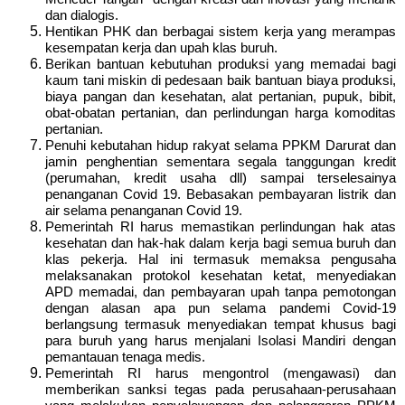
dan dialogis.
Hentikan PHK dan berbagai sistem kerja yang merampas
kesempatan kerja dan upah klas buruh.
Berikan bantuan kebutuhan produksi yang memadai bagi
kaum tani miskin di pedesaan baik bantuan biaya produksi,
biaya pangan dan kesehatan, alat pertanian, pupuk, bibit,
obat-obatan pertanian, dan perlindungan harga komoditas
pertanian.
Penuhi kebutahan hidup rakyat selama PPKM Darurat dan
jamin penghentian sementara segala tanggungan kredit
(perumahan, kredit usaha dll) sampai terselesainya
penanganan Covid 19. Bebasakan pembayaran listrik dan
air selama penanganan Covid 19.
Pemerintah RI
harus
memastikan perlindungan hak atas
kesehatan dan hak-hak dalam kerja
bagi semua buruh dan
klas pekerja
. Hal ini termasuk memaksa pengusaha
melaksanakan protokol kesehatan ketat, menyediakan
APD memadai, dan pembayaran upah tanpa pemotongan
dengan alasan apa pun selama pandemi Covid-19
berlangsung
termasuk menyediakan tempat khusus bagi
para buruh yang harus menjalani Isolasi Mandiri dengan
pemantauan tenaga medis.
Pemerintah RI
harus mengontrol (mengawasi) dan
memberikan
sanksi tegas pada perusahaan
-perusahaan