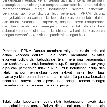
pengurangan tenaga kerja. Beban dan jam kerja bertambah,
sedangkan upah dipangkas dengan alasan stabilitas produksi dan
mempertahankan marjin keuntungan selama pandemic.
Sehingga, tak bisa ditutupi lagi, penerapan PPKM darurat
menyebabkan pencurian nilai lebih dari klas buruh lebih dalam
dan brutal. Sedangkan, imperialis, borjuasi besar komparador,
dan tuan tanah tetap meng
a
kumulasi capital. Mereka bisa
selamat karena penghisapan nilai lebih tanpa henti dari klas buruh
dengan memanfaatkan situasi pandemic dengan baik.
Penerapan PPKM Darurat membuat rakyat semakin terisolasi
dalam keadaan darurat. Cara brutal membatasi aktivitas
ekonomi, politik, dan kebudayaan telah merampas kesempatan
dan usaha rakyat untuk bertahan hidup. Sedangkan bantuan yang
dijanjikan pemerintah tidak cukup untuk kebutuhan hidup dan
tidak mampu menjangkau jutaan rakyat miskin lebih luas
utamanya klas buruh dan kaum tani miskin. Tanpa rasa bersalah
sedkitpun, rakyat telah diperlakukan sangat rendah sebagai
penyebab utama pandemic berkepanjangan.
Tidak ada keberanian pemerintah bertanggung jawab dan
mengakui kegagalannya. Rakyat dibuat tidak punya pilihan selain