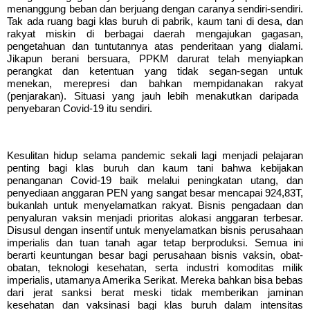
menanggung beban dan berjuang dengan caranya sendiri-sendiri.
Tak ada ruang bagi klas buruh di pabrik, kaum tani di desa, dan
rakyat miskin di berbagai daerah mengajukan gagasan,
pengetahuan dan tuntutannya atas penderitaan yang dialami.
Jikapun berani bersuara, PPKM darurat telah menyiapkan
perangkat dan ketentuan yang tidak segan-segan untuk
menekan, merepresi dan bahkan mempidanakan rakyat
(penjarakan)
. Situasi yang jauh lebih menakutkan daripada
penyebaran Covid-19 itu sendiri.
Kesulitan hidup selama pandemic sekali lagi menjadi pelajaran
penting bagi klas buruh dan kaum tani bahwa kebijakan
penanganan Covid-19 baik melalui peningkatan utang, dan
penyediaan anggaran PEN yang sangat besar mencapai 924,83T,
bukanlah untuk menyelamatkan rakyat. Bisnis pengadaan dan
penyaluran vaksin menjadi prioritas alokasi anggaran terbesar.
Disusul dengan insentif untuk menyelamatkan bisnis perusahaan
imperialis dan tuan tanah agar tetap berproduksi. Semua ini
berarti keuntungan besar bagi perusahaan bisnis vaksin, obat-
obatan, teknologi kesehatan, serta industri komoditas milik
imperialis, utamanya Amerika Serikat. Mereka bahkan bisa bebas
dari jerat sanksi berat meski tidak memberikan jaminan
kesehatan dan vaksinasi bagi klas buruh dalam intensitas