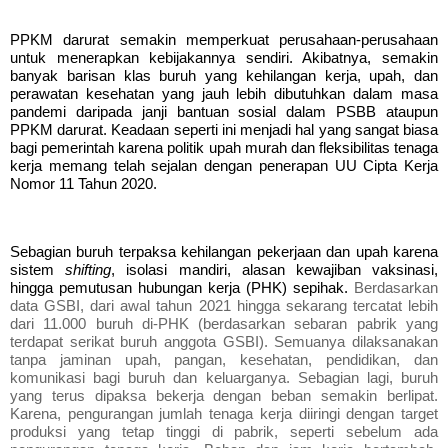
PPKM darurat semakin memperkuat perusahaan-perusahaan
untuk menerapkan kebijakannya sendiri. Akibatnya, semakin
banyak barisan klas buruh yang kehilangan kerja, upah, dan
perawatan kesehatan yang jauh lebih dibutuhkan dalam masa
pandemi daripada janji bantuan sosial dalam PSBB ataupun
PPKM darurat. Keadaan seperti ini menjadi hal yang sangat biasa
bagi pemerintah karena politik upah murah dan fleksibilitas tenaga
kerja memang telah sejalan dengan penerapan UU Cipta Kerja
Nomor 11 Tahun 2020.
Sebagian buruh terpaksa kehilangan pekerjaan dan upah karena
sistem
shifting
, isolasi mandiri, alasan kewajiban vaksinasi,
hingga pemutusan hubungan kerja (PHK) sepihak.
Berdasarkan
data GSBI, dari awal tahun 2021 hingga sekarang tercatat lebih
dari 11.000 buruh di-PHK (berdasarkan sebaran pabrik yang
terdapat serikat buruh anggota GSBI). Semuanya dilaksanakan
tanpa jaminan upah, pangan, kesehatan, pendidikan, dan
komunikasi bagi buruh dan keluarganya. Sebagian lagi, buruh
yang terus dipaksa bekerja dengan beban semakin berlipat.
Karena, pengurangan jumlah tenaga kerja diiringi dengan target
produksi yang tetap tinggi di pabrik, seperti sebelum ada