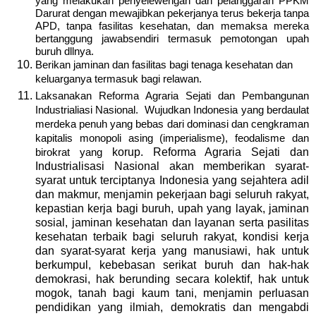
yang melakukan penyelewengan dan pelanggaran PPKM
Darurat dengan mewajibkan pekerjanya terus bekerja tanpa
APD, tanpa fasilitas kesehatan, dan memaksa mereka
bertanggung jawabsendiri
termasuk pemotongan upah
buruh dllnya.
Berikan jaminan dan fasilitas bagi tenaga kesehatan dan
keluarganya termasuk bagi relawan.
Laksanakan Reforma Agraria Sejati dan Pembangunan
Industrialiasi Nasional.
Wujudkan Indonesia yang berdaulat
merdeka penuh yang bebas dari dominasi dan cengkraman
kapitalis monopoli asing (imperialisme), feodalisme dan
birokrat yang
korup.
Reforma Agraria Sejati dan
Industrialisasi Nasional akan memberikan syarat-
syarat untuk terciptanya Indonesia yang sejahtera adil
dan makmur, menjamin pekerjaan bagi seluruh rakyat,
kepastian kerja bagi buruh, upah yang layak, jaminan
sosial, jaminan kesehatan dan layanan serta pasilitas
kesehatan terbaik bagi seluruh rakyat, kondisi kerja
dan syarat-syarat kerja yang manusiawi, hak untuk
berkumpul, kebebasan serikat buruh dan hak-hak
demokrasi, hak berunding secara kolektif, hak untuk
mogok, tanah bagi kaum tani, menjamin perluasan
pendidikan yang ilmiah, demokratis dan mengabdi