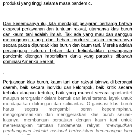
produksi yang tinggi selama masa pandemic.
Dari kesemuanya itu, kita mendapat pelajaran berharga bahwa
ekspresi perlawanan dan tuntutan rakyat, utamanya klas buruh
dan kaum tani adalah ilmiah. Tak ada yang mau dan sanggup
mena
n
ggung utang dan beban produksi selain menaruhnya
secara
paksa dipundak klas buruh dan kaum tani. Mereka adalah
penanggung seluruh beban dari ketidakadilan penanganan
pandemic ditengah imperialism dunia yang parasitis dibawah
dominasi Amerika Serikat.
Perjuangan klas buruh, kaum tani dan rakyat lainnya di berbagai
daerah, baik secara individu dan kelompok, baik kritik secara
terbuka ataupun ter
t
utup, baik yang muncul secara
spontanitet
maupun terorga
n
isir dalam bentuk dan level tertentu layak untuk
mendapatkan dukungan dan solidaritas. Organisasi klas buruh
harus segera mengambil peran kepemimpinan,
mengorganisasikan dan menggerakkan klas buruh seluas-
luasnya, membangun persatuan dengan kaum tani untuk
memenangkan tuntutan fundamental rakyat;
“mewujudkan
pembangunan industri nasional berbasiskan kemenangan land