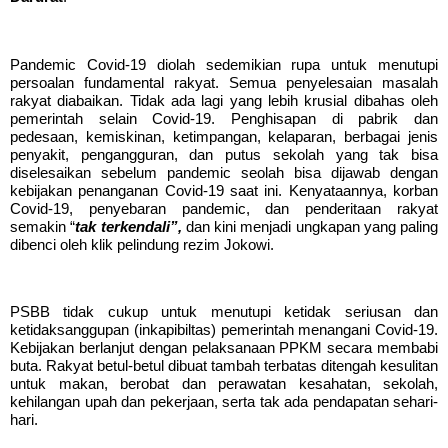
Pandemic Covid-19 diolah sedemikian rupa untuk menutupi
persoalan fundamental rakyat. Semua penyelesaian masalah
rakyat diabaikan. Tidak ada lagi yang lebih krusial dibahas oleh
pemerintah selain Covid-19. Penghisapan di pabrik dan
pedesaan, kemiskinan, ketimpangan, kelaparan, berbagai jenis
penyakit, pengangguran, dan putus sekolah yang tak bisa
diselesaikan sebelum pandemic seolah bisa dijawab dengan
kebijakan penanganan Covid-19 saat ini. Kenyataannya, korban
Covid-19, penyebaran pandemic, dan penderitaan rakyat
semakin “
tak terkendali”,
dan kini menjadi ungkapan yang pali
n
g
dibenci oleh klik pelindung rezim Jokowi.
PSBB tidak cukup untuk menutupi ketidak
seriusan dan
ketidaksanggupan (inkapibiltas) pemerintah menangani Covid-19.
Kebijakan berlanjut dengan pelaksanaan PPKM secara membabi
buta. Rakyat betul-betul dibuat tambah terbatas ditengah kesulitan
untuk makan, berobat dan perawatan kesahatan, sekolah,
kehilangan upah dan pekerjaan, serta tak ada pendapatan sehari-
hari.