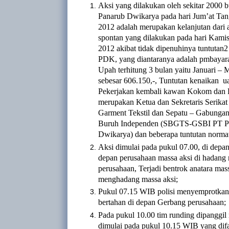
Aksi yang dilakukan oleh sekitar 2000 
Panarub Dwikarya pada hari Jum’at Tang
2012 adalah merupakan kelanjutan dari
spontan yang dilakukan pada hari Kami
2012 akibat tidak dipenuhinya tuntutan
PDK, yang diantaranya adalah pmbayar
Upah terhitung 3 bulan yaitu Januari – 
sebesar 606.150,-, Tuntutan kenaikan
u
Pekerjakan kembali kawan Kokom dan F
merupakan Ketua dan Sekretaris Serika
Garment Tekstil dan Sepatu – Gabungan
Buruh Independen (SBGTS-GSBI PT P
Dwikarya) dan beberapa tuntutan normati
Aksi dimulai pada pukul 07.00, di depa
depan perusahaan massa aksi di hadang r
perusahaan,
Terjadi bentrok anatara mas
menghadang massa aksi;
Pukul 07.15 WIB polisi menyemprotkan 
bertahan di depan Gerbang perusahaan;
Pada pukul 10.00 tim runding dipanggil
dimulai pada pukul 10.15 WIB yang difa