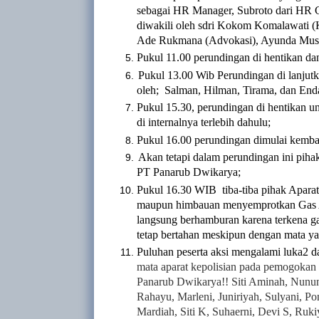
sebagai HR Manager, Subroto dari HR G
diwakili oleh sdri Kokom Komalawati 
Ade Rukmana (Advokasi), Ayunda Musli
Pukul 11.00 perundingan di hentikan d
Pukul 13.00 Wib Perundingan di lanjutka
oleh; Salman, Hilman, Tirama, dan End
Pukul 15.30, perundingan di hentikan
di internalnya terlebih dahulu;
Pukul 16.00 perundingan dimulai kemba
Akan tetapi dalam perundingan ini piha
PT Panarub Dwikarya;
Pukul 16.30 WIB
tiba-tiba
pihak Aparat
maupun himbauan menyemprotkan Gas Air
langsung berhamburan karena terkena gas
tetap bertahan meskipun dengan mata ya
Puluhan peserta aksi mengalami luka2 d
mata aparat kepolisian pada pemogokan
Panarub Dwikarya!! Siti Aminah, Nunung
Rahayu, Marleni, Juniriyah, Sulyani, Pon
Mardiah, Siti K, Suhaerni, Devi S, Rukiya