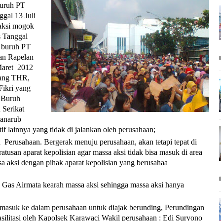
buruh PT
gal 13 Juli
 aksi mogok
s Tanggal
2 buruh PT
an Rapelan
Maret
2012
ang THR,
ikri yang
t Buruh
 Serikat
anarub
f lainnya yang tidak di jalankan oleh perusahaan;
n
Perusahaan. Bergerak menuju perusahaan, akan tetapi tepat di
atusan aparat kepolisian agar massa aksi tidak bisa masuk di area
sa aksi dengan pihak aparat kepolisian yang berusahaa
Gas Airmata kearah massa aksi sehingga massa aksi hanya
 masuk ke dalam perusahaan untuk diajak berunding,
Perundingan
silitasi oleh Kapolsek Karawaci Wakil perusahaan : Edi Suryono