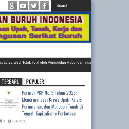
uruh di Tolak Total oleh Pengadilan Hubungan Inustrial
Ini Resolu
Day 202
TERBARU
POPULER
Permen PKP No. 5 Tahun 2025:
Menormalisasi Krisis Upah, Krisis
Perumahan, dan Monopoli Tanah di
Tengah Kapitalisme Perkotaan
2
7-3-2026