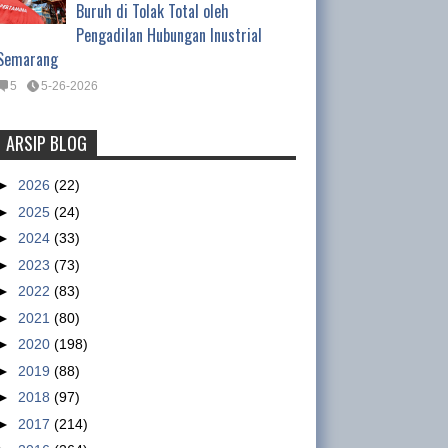
Buruh di Tolak Total oleh
Pengadilan Hubungan Inustrial
Semarang
5
5-26-2026
ARSIP BLOG
Tentang Waktu Kerja Satpam
(Satuan Pengamanan)
►
2026
(22)
Tentang Waktu Kerja Satpam
►
2025
(24)
(Satuan Pengamanan) Oleh :
►
2024
(33)
Ismet Inoni , Kepala Departemen Organisasi DPP
►
2023
(73)
GSBI Regulasi yang mengatur tentang pe...
►
2022
(83)
►
2021
(80)
Nike workers claim military paid
►
2020
(198)
to intimidate them
►
2019
(88)
sumber :
►
2018
(97)
http://www.abc.net.au/news/2013
►
2017
(214)
-01-15/nike-accused-of-using-military-to-