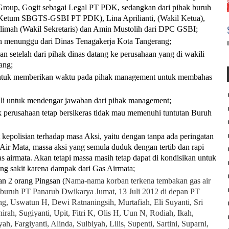
roup, Gogit sebagai Legal PT PDK, sedangkan dari pihak buruh
(Ketum SBGTS-GSBI PT PDK), Lina Aprilianti, (Wakil Ketua),
mah (Wakil Sekretaris) dan Amin Mustolih dari DPC GSBI;
an menunggu dari Dinas Tenagakerja Kota Tangerang;
n setelah dari pihak dinas datang ke perusahaan yang di wakili
ang;
 untuk memberikan waktu pada pihak management untuk membahas
li untuk mendengar jawaban dari pihak management;
k perusahaan tetap bersikeras tidak mau memenuhi tuntutan Buruh
 kepolisian terhadap masa Aksi, yaitu dengan tanpa ada peringatan
 Mata, massa aksi yang semula duduk dengan tertib dan rapi
 airmata. Akan tetapi massa masih tetap dapat di kondisikan untuk
ng sakit karena dampak dari Gas Airmata;
an 2 orang Pingsan (
Nama-nama korban terkena tembakan gas air
 buruh PT Panarub Dwikarya Jumat, 13 Juli 2012 di depan PT
, Uswatun H, Dewi Ratnaningsih, Murtafiah, Eli Suyanti, Sri
irah, Sugiyanti, Upit, Fitri K, Olis H, Uun N, Rodiah, Ikah,
h, Fargiyanti, Alinda, Sulbiyah, Lilis, Supenti, Sartini, Suparni,