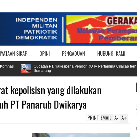
NYATAAN SIKAP
OPINI
PENGADUAN
HUBUNGI KAMI
nas
Gugatan PT. Yakespena Vendor RU IV Pertamina Cilacap terhadap B
Semarang
at kepolisisn yang dilakukan
uh PT Panarub Dwikarya
PRINT
EMAIL
A
A
-
+