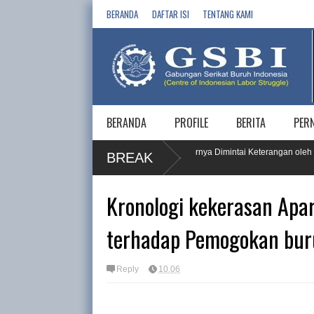
BERANDA
DAFTAR ISI
TENTANG KAMI
BERANDA
PROFILE
BERITA
PER
AM Buruh, PT KPI RU IV Cilacap dan 5 Vendornya Dimintai Keterangan oleh Kom
BREAK
Kronologi kekerasan Apar
terhadap Pemogokan bur
Reply
10.06