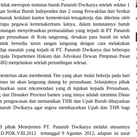
tidak merespon tuntutan buruh Panarub Dwikarya setelah sekitar 1
gan Serikat Buruh Independen dan 2 orang Perwakilan dari Serikat
 masuk kedalam kantor kementerian tenagakerja dan diterima oleh
rapa pegawai kemenakertrans lainya, dalam tuntutannya buruh
untangan menyelesaikan permasalahan yang terjadi di PT Panarub
pa perusahaan di Kota tangerang, desakan para buruh ini telah
ntuk bersedia turun tangan langsung dengan cara melakukan
dap masalah yang terjadi di PT. Panarub Dwikarya dan beberapa
i Kepala Departemen Hukum dan Advokasi Dewan Pimpinan Pusat
) menjelaskan setelah perundingan selesai.
enterian akan membentuk Tim yang akan mulai bekerja pada hari
ans ini akan langsung datang ke perusahaan. Selanjutnya pihak
eluarkan surat rekomendasi yang di tujukan kepada Perusahaan,
 dan Disnaker Provinsi banten yang isinya adalah meminta Dinas
kan pengawasan dan memastikan THR dan Upah Buruh dibayarkan
Panarub Dwikarya agar segera membayarkan Upah dan THR bagi
WIB pihak Menejemen PT. Panarub Dwikarya melalui utusannya
RD.PDK.VIII.2012
tertanggal 9 Agustus 2012, adapun isi surat