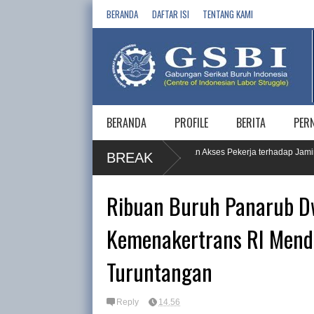
BERANDA
DAFTAR ISI
TENTANG KAMI
BERANDA
PROFILE
BERITA
PER
si dan Sosialisasi JKP, Dorong Pemahaman dan Akses Pekerja terhadap Jaminan 
BREAK
Ribuan Buruh Panarub Dw
Kemenakertrans RI Mend
Turuntangan
Reply
14.56