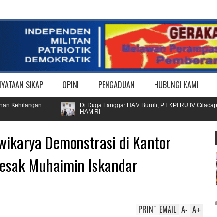
NYATAAN SIKAP
OPINI
PENGADUAN
HUBUNGI KAMI
Kehilangan
Di Duga Langgar HAM Buruh, PT KPI RU IV Cilacap dan
HAM RI
ikarya Demonstrasi di Kantor
esak Muhaimin Iskandar
PRINT
EMAIL
A
A
-
+