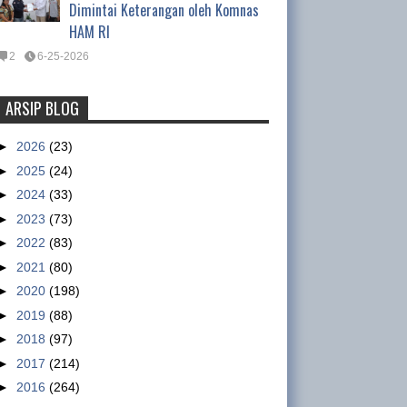
Dimintai Keterangan oleh Komnas
HAM RI
2
6-25-2026
ARSIP BLOG
Tentang Waktu Kerja Satpam
(Satuan Pengamanan)
►
2026
(23)
Tentang Waktu Kerja Satpam
►
2025
(24)
(Satuan Pengamanan) Oleh :
►
2024
(33)
Ismet Inoni , Kepala Departemen Organisasi DPP
►
2023
(73)
GSBI Regulasi yang mengatur tentang pe...
►
2022
(83)
►
2021
(80)
Nike workers claim military paid
►
2020
(198)
to intimidate them
►
2019
(88)
sumber :
►
2018
(97)
http://www.abc.net.au/news/2013
►
2017
(214)
-01-15/nike-accused-of-using-military-to-
►
2016
(264)
intimidate-factory-workers/4465058 Workers