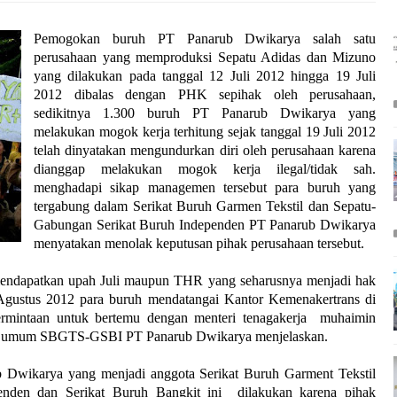
Pemogokan buruh PT Panarub Dwikarya salah satu
perusahaan yang memproduksi Sepatu Adidas dan Mizuno
yang dilakukan pada tanggal 12 Juli 2012 hingga 19 Juli
2012 dibalas dengan PHK sepihak oleh perusahaan,
sedikitnya 1.300 buruh PT Panarub Dwikarya yang
melakukan mogok kerja terhitung sejak tanggal 19 Juli 2012
telah dinyatakan mengundurkan diri oleh perusahaan karena
dianggap melakukan mogok kerja ilegal/tidak sah.
menghadapi sikap managemen tersebut para buruh yang
tergabung dalam Serikat Buruh Garmen Tekstil dan Sepatu-
Gabungan Serikat Buruh Independen PT Panarub Dwikarya
menyatakan menolak keputusan pihak perusahaan tersebut.
 mendapatkan upah Juli maupun THR yang seharusnya menjadi hak
 Agustus 2012 para buruh mendatangai Kantor Kemenakertrans di
 permintaan untuk bertemu dengan menteri tenagakerja muhaimin
a umum SBGTS-GSBI PT Panarub Dwikarya menjelaskan.
ub Dwikarya yang menjadi anggota Serikat Buruh Garment Tekstil
enden dan Serikat Buruh Bangkit ini dilakukan karena pihak