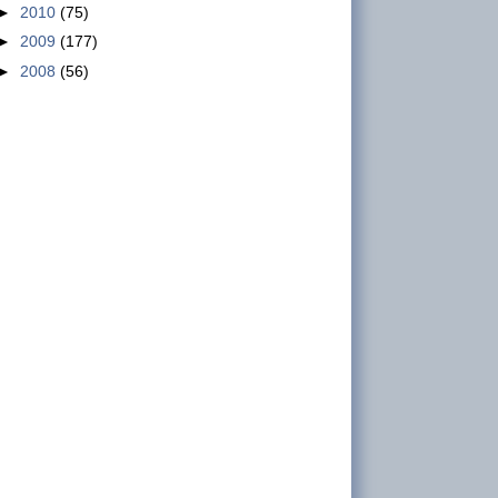
►
2010
(75)
Kehadiran Ketua Umum KSPSI
►
2009
(177)
dan Ketua DPN KSPN di
►
2008
(56)
Mahkamah Konstitusi jadi Saksi
dari Pihak Pemerintah
Pernyataan Sikap Gabungan Serikat Buruh
Indonesia (GSBI) atas Kehadiran Dua Pimpinan
Serikat Pekerja Sebagai Saksi dari Pihak
Pemerinta...