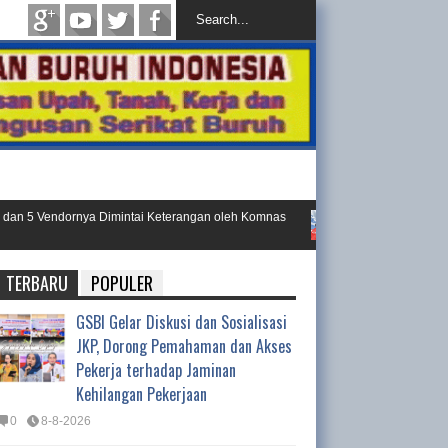
 5 Vendornya Dimintai Keterangan oleh Komnas
Gugatan PT. Yakespena
Semarang
TERBARU
POPULER
GSBI Gelar Diskusi dan Sosialisasi
JKP, Dorong Pemahaman dan Akses
Pekerja terhadap Jaminan
Kehilangan Pekerjaan
0
8-8-2026