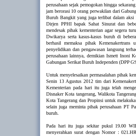
perusahaan sejak pemogokan hingga sekarang 
jam berorasi 10 orang perwakilan dari Gabun
Buruh Bangkit yang juga terlibat dalam aksi
Dirjen PPHI bapak Sahat Sinurat dan bebe
mendesak pihak kementerian agar segera tur
Dwikarya serta kasus-kasus buruh di bebera
berhasil memaksa pihak Kemenakertrans u
penyelidikan dan pengawasan langsung terha
perusahaan lainnya, demikian Ismett Inon
Gabungan Serikat Buruh Independen (DPP GSBI
Untuk menyelesaikan permasalahan pihak kem
Senin 13 Agustus 2012 tim dari Kemenakertr
Kementerian pada hari itu juga telah meng
Disnaker Kota tangerang, Walikota Tangerang
Kota Tangerang dan Propinsi untuk melaku
selain juga meminta pihak perusahaan PT 
buruh.
Pada hari itu juga sekitar pukul 19.00 
menyerahkan surat dengan Nomor : 021.H