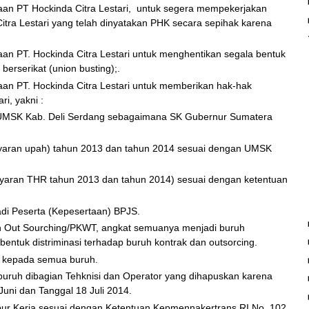
n PT Hockinda Citra Lestari, untuk segera mempekerjakan
itra Lestari yang telah dinyatakan PHK secara sepihak karena
 PT. Hockinda Citra Lestari untuk menghentikan segala bentuk
rserikat (union busting);.
 PT. Hockinda Citra Lestari untuk memberikan hak-hak
i, yakni :
UMSK Kab. Deli Serdang sebagaimana SK Gubernur Sumatera
aran upah) tahun 2013 dan tahun 2014 sesuai dengan UMSK
aran THR tahun 2013 dan tahun 2014) sesuai dengan ketentuan
di Peserta (Kepesertaan) BPJS.
n Out Sourching/PKWT, angkat semuanya menjadi buruh
entuk distriminasi terhadap buruh kontrak dan outsorcing.
i kepada semua buruh.
buruh dibagian Tehknisi dan Operator yang dihapuskan karena
Juni dan Tanggal 18 Juli 2014.
r Kerja sesuai dengan Ketentuan Kepmennakertrans RI No. 102