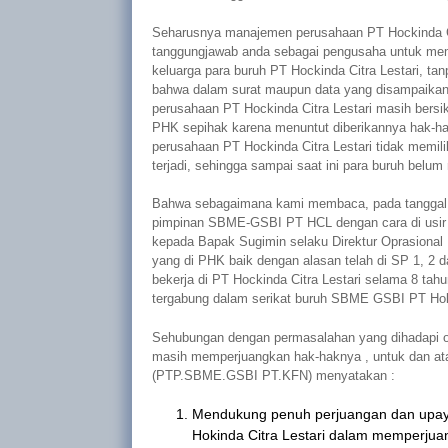
Seharusnya manajemen perusahaan PT Hockinda Cit
tanggungjawab anda sebagai pengusaha untuk mem
keluarga para buruh PT Hockinda Citra Lestari, ta
bahwa dalam surat maupun data yang disampaikan 
perusahaan PT Hockinda Citra Lestari masih bers
PHK sepihak karena menuntut diberikannya hak-h
perusahaan PT Hockinda Citra Lestari tidak memili
terjadi, sehingga sampai saat ini para buruh belu
Bahwa sebagaimana kami membaca, pada tanggal 7
pimpinan SBME-GSBI PT HCL dengan cara di usir s
kepada Bapak Sugimin selaku Direktur Oprasional 
yang di PHK baik dengan alasan telah di SP 1, 2 
bekerja di PT Hockinda Citra Lestari selama 8 tah
tergabung dalam serikat buruh SBME GSBI PT Hokind
Sehubungan dengan permasalahan yang dihadapi ole
masih memperjuangkan hak-haknya , untuk dan ata
(
PTP.SBME.GSBI
PT.KFN
) menyatakan :
Mendukung penuh perjuangan dan upaya
Hokinda Citra Lestari dalam memperjua