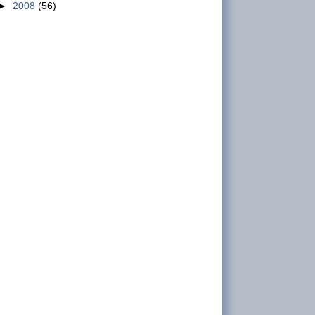
►
2008
(56)
Aksi di Gedung DPR hingga Dunia
Maya Desak Pembatalan Omnibus
Law RUU Cipta Kerja
INFO GSBI-Jakarta . Ribuan massa
buruh, petani, mahasiswa, pemuda dan berbagai
elemen masyarakat menggelar unjuk rasa di
depan gedung DPR-RI...