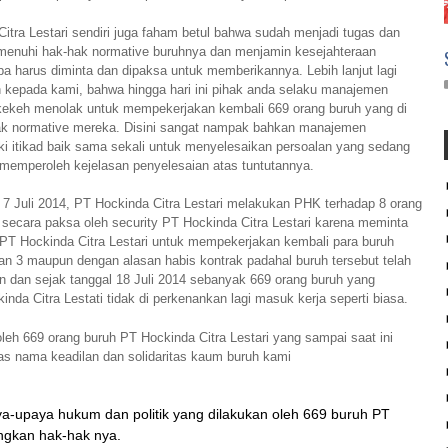
ra Lestari sendiri juga faham betul bahwa sudah menjadi tugas dan
enuhi hak-hak normative buruhnya dan menjamin kesejahteraan
npa harus diminta dan dipaksa untuk memberikannya. Lebih lanjut lagi
kepada kami, bahwa hingga hari ini pihak anda selaku manajemen
ikekeh menolak untuk mempekerjakan kembali 669 orang buruh yang di
ak normative mereka. Disini sangat nampak bahkan manajemen
ki itikad baik sama sekali untuk menyelesaikan persoalan yang sedang
m memperoleh kejelasan penyelesaian atas tuntutannya.
 Juli 2014, PT Hockinda Citra Lestari melakukan PHK terhadap 8 orang
ecara paksa oleh security PT Hockinda Citra Lestari karena meminta
PT Hockinda Citra Lestari untuk mempekerjakan kembali para buruh
dan 3 maupun dengan alasan habis kontrak padahal buruh tersebut telah
un dan sejak tanggal 18 Juli 2014 sebanyak 669 orang buruh yang
a Citra Lestati tidak di perkenankan lagi masuk kerja seperti biasa.
h 669 orang buruh PT Hockinda Citra Lestari yang sampai saat ini
s nama keadilan dan solidaritas kaum buruh kami
-upaya hukum dan politik yang dilakukan oleh 669 buruh PT
ngkan hak-hak nya.