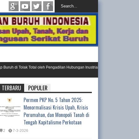
 di Tolak Total oleh Pengadilan Hubungan Inustrial
Ini Resolusi H
Day 202
TERBARU
POPULER
Permen PKP No. 5 Tahun 2025:
Menormalisasi Krisis Upah, Krisis
Perumahan, dan Monopoli Tanah di
Tengah Kapitalisme Perkotaan
2
7-3-2026