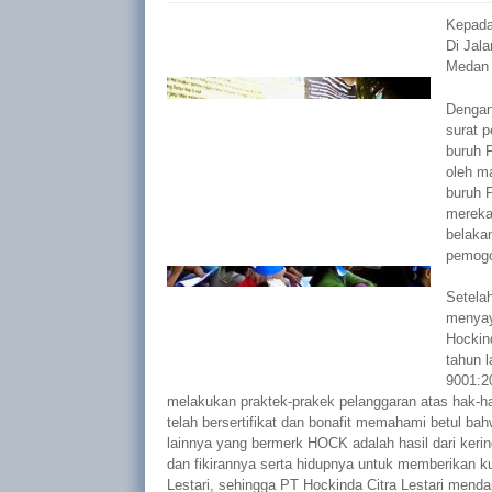
Kepada 
Di Jal
Medan 
Dengan
surat p
buruh 
oleh m
buruh 
mereka.
belaka
pemogo
Setela
menyay
Hockind
tahun l
9001:20
melakukan praktek-prakek pelanggaran atas hak-h
telah bersertifikat dan bonafit memahami betul b
lainnya yang bermerk HOCK adalah hasil dari kerin
dan fikirannya serta hidupnya untuk memberikan ku
Lestari, sehingga PT Hockinda Citra Lestari mend