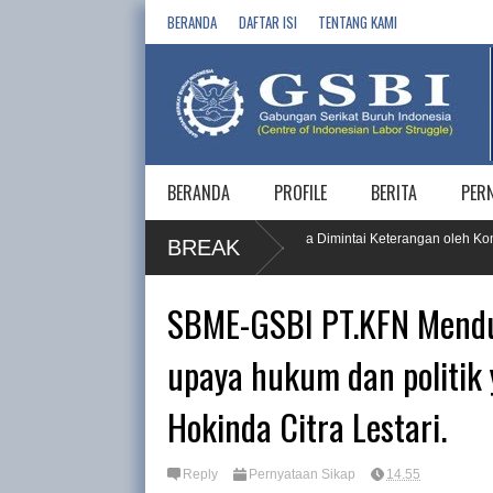
BERANDA
DAFTAR ISI
TENTANG KAMI
BERANDA
PROFILE
BERITA
PER
uruh, PT KPI RU IV Cilacap dan 5 Vendornya Dimintai Keterangan oleh Komnas
BREAK
SBME-GSBI PT.KFN Mendu
upaya hukum dan politik
Hokinda Citra Lestari.
Reply
Pernyataan Sikap
14.55