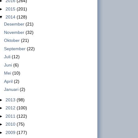
►
2016
(264)
Ismet Inoni , Kepala Departemen Organisasi DPP
►
2015
(201)
GSBI Regulasi yang mengatur tentang pe...
▼
2014
(128)
Ini Hasil Pertemuan Buruh PT.
Desember
(21)
Sulindafin Kota Tangerang dengan
November
(32)
DJSN
Oktober
(21)
INFO GSBI-Jakarta. Rabu, 19
September
(22)
Februari 2020 bertempat di ruang pertemuan
Juli
(12)
Kemenko PMK di Jl. Medan Merdeka Barat No. 3,
Juni
(6)
Jakarta Pusat, di...
Mei
(10)
April
(2)
Koalisi Buruh Sawit (KBS) Menolak
Januari
(2)
Omnibus Law
INFO GSBI-Jakarta. Koalisi Buruh
►
2013
(98)
Sawit (KBS0 dimana GSBI
►
2012
(100)
menjadi anggota dalam Koalisi ini
►
2011
(122)
mengutarakan penolakannya atas Omnibus Law
►
2010
(75)
Ci...
►
2009
(177)