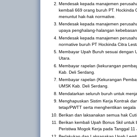
Mendesak kepada manajemen perusahaa
kembali 669 orang buruh PT. Hockinda C
menuntut hak-hak normative.
Mendesak kepada manajemen perusahaan
upaya penghalang-halangan kebebasan be
Mendesak kepada manajemen perusahaan
normative buruh PT Hockinda Citra Lestar
Membayar Upah Buruh sesuai dengan 
Utara.
Membayar rapelan (kekurangan pembay
Kab. Deli Serdang.
Membayar rapelan (Kekurangan Pembay
UMSK Kab. Deli Serdang.
Mendatarkan seluruh buruh untuk menja
Menghapuskan Sistim Kerja Kontrak da
tetap/PWTT serta menghentikan segala b
Berikan dan laksanakan semua hak Cut
Berikan kembali Upah Bonus Skil untuk 
Peristiwa Mogok Kerja pada Tanggal 11 
Berlakukan dan Laksanakan Upah Lembu