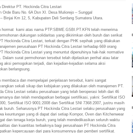
Direktur PT. Hockinda Citra Lestari
an Orde Baru No. 6A Dsn XI. Desa Muliorejo – Sunggal
– Binjai Km 12, 5, Kabupaten Deli Serdang Sumatera Utara.
 hormat kami atas nama
PTP.SBME.GSBI.PT.KFN
telah menerima
ermohonan dukungan solidaritas yang dikirimkan oleh buruh dan serikat
PT Hockinda Citra Lestari, terkait dengan PHK sepihak yang dilakukan
anajemen perusahaan PT Hockinda Citra Lestari terhadap 669 orang
PT Hockinda Citra Lestari yang menuntut dipenuhinya hak-hak normative
 Dalam surat permohonan tersebut telah dijelaskan perihal atau latar
ng aksi pemogokan terjadi, dan kejadian-kejadian selama aksi
kan berlangsung.
h membaca dan mempelajari penjelasan tersebut, kami sangat
angkan sekali sikap dan kebijakan yang dilakukan oleh manajemen PT.
a Citra Lestari selaku perusahaan yang telah beroperasi lebih dari 46
amanya dan telah mendapatkan berbagai sertifikasi, yakni: Sertifikat ISO
00, Sertifikat ISO 9001:2008 dan Sertifikat SNI 7368:2007, justru masih
ak buruh. Seharusnya PT Hockinda Citra Lestari selaku perusahaan yang
ahwa keuntungan yang di dapat dari setiap Kompor, Oven dan Kitchenwear
gat dan tenaga kerja buruh, yang telah mendedikasikan seluruh waktu
alitas dan kuantitas terbaiknya bagi perusahaan PT Hockinda Citra
apatkan kepercayaan dari para konsumennya dan pemberi sertifikat.