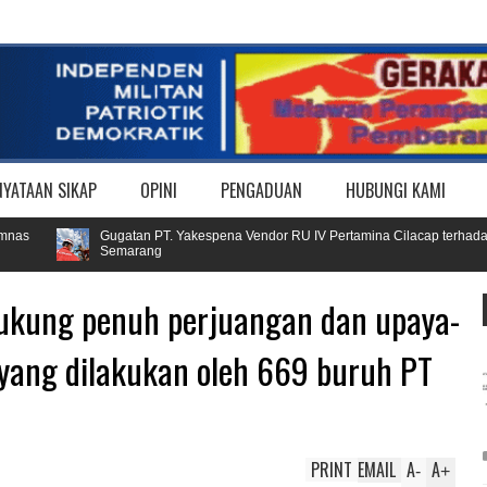
NYATAAN SIKAP
OPINI
PENGADUAN
HUBUNGI KAMI
Gugatan PT. Yakespena Vendor RU IV Pertamina Cilacap terhadap Buruh
Semarang
kung penuh perjuangan dan upaya-
 yang dilakukan oleh 669 buruh PT
PRINT
EMAIL
A
A
-
+