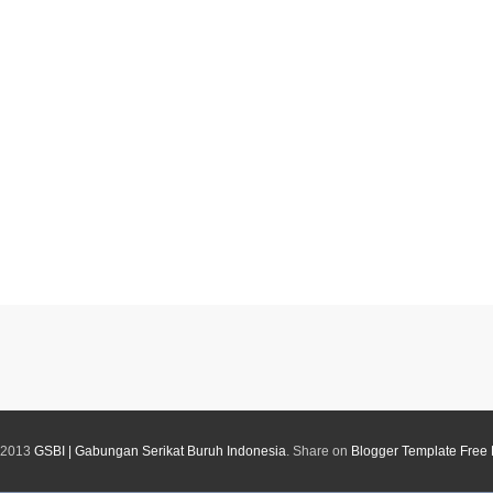
 2013
GSBI | Gabungan Serikat Buruh Indonesia
. Share on
Blogger Template Free