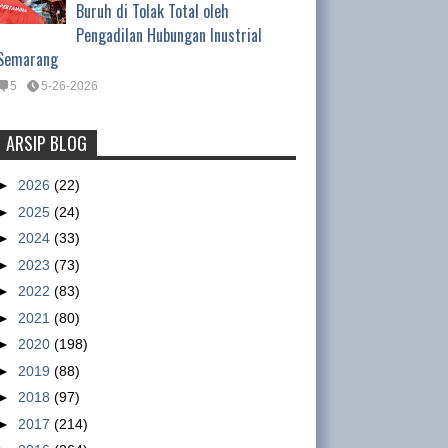
Buruh di Tolak Total oleh
Pengadilan Hubungan Inustrial
Semarang
5
5-26-2026
ARSIP BLOG
PT Sulindafin –Shinta Group, Kota
Tangerang Sudah Beroperasi
►
2026
(22)
Berproduksi Kembali
►
2025
(24)
INFO GSBI-Kota Tangerang.
►
2024
(33)
Dalam pertemuan Buruh, Pimpinan SBGTS-GSBI
►
2023
(73)
dan SBM PT. Sulindafin Kota Tangerang dengan
►
2022
(83)
Dewan Jaminan Sosial ...
►
2021
(80)
►
2020
(198)
Tentang Waktu Kerja Satpam
►
2019
(88)
(Satuan Pengamanan)
►
2018
(97)
Tentang Waktu Kerja Satpam
►
2017
(214)
(Satuan Pengamanan) Oleh :