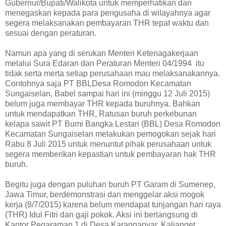
Gubernur/Bupati/Walikota untuk memperhatikan dan
menegaskan kepada para pengusaha di wilayahnya agar
segera melaksanakan pembayaran THR tepat waktu dan
sesuai dengan peraturan.
Namun apa yang di serukan Menteri Ketenagakerjaan
melalui Sura Edaran dan Peraturan Menteri 04/1994 itu
tidak serta merta setiap perusahaan mau melaksanakannya.
Contohnya saja PT BBLDesa Romodon Kecamatan
Sungaiselan, Babel sampai hari ini (minggu 12 Juli 2015)
belum juga membayar THR kepada buruhnya. Bahkan
untuk mendapatkan THR, Ratusan buruh perkebunan
kelapa sawit PT Bumi Bangka Lestari (BBL) Desa Romodon
Kecamatan Sungaiselan melakukan pemogokan sejak hari
Rabu 8 Juli 2015 untuk menuntut pihak perusahaan untuk
segera memberikan kepastian untuk pembayaran hak THR
buruh.
Begitu juga dengan puluhan buruh PT Garam di Sumenep,
Jawa Timur, berdemonstrasi dan menggelar aksi mogok
kerja (8/7/2015) karena belum mendapat tunjangan hari raya
(THR) Idul Fitri dan gaji pokok. Aksi ini berlangsung di
Kantor Pegaraman 1 di Desa Karanganyar, Kalianget,