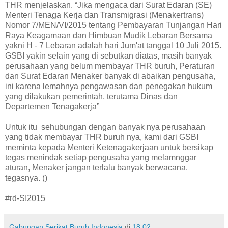
THR menjelaskan. “Jika mengaca dari Surat Edaran (SE)
Menteri Tenaga Kerja dan Transmigrasi (Menakertrans)
Nomor 7/MEN/VI/2015 tentang Pembayaran Tunjangan Hari
Raya Keagamaan dan Himbuan Mudik Lebaran Bersama
yakni H - 7 Lebaran adalah hari Jum'at tanggal 10 Juli 2015.
GSBI yakin selain yang di sebutkan diatas, masih banyak
perusahaan yang belum membayar THR buruh, Peraturan
dan Surat Edaran Menaker banyak di abaikan pengusaha,
ini karena lemahnya pengawasan dan penegakan hukum
yang dilakukan pemerintah, terutama Dinas dan
Departemen Tenagakerja”
Untuk itu sehubungan dengan banyak nya perusahaan
yang tidak membayar THR buruh nya, kami dari GSBI
meminta kepada Menteri Ketenagakerjaan untuk bersikap
tegas menindak setiap pengusaha yang melamnggar
aturan, Menaker jangan terlalu banyak berwacana.
tegasnya. ()
#rd-SI2015
Gabungan Serikat Buruh Indonesia
di
18.02