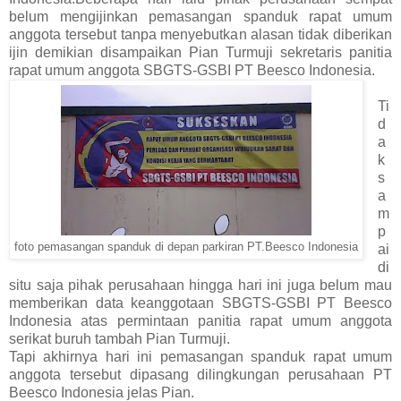
belum mengijinkan pemasangan spanduk rapat umum
anggota tersebut tanpa menyebutkan alasan tidak diberikan
ijin demikian disampaikan Pian Turmuji sekretaris panitia
rapat umum anggota SBGTS-GSBI PT Beesco Indonesia.
Ti
d
a
k
s
a
m
p
foto pemasangan spanduk di depan parkiran PT.Beesco Indonesia
ai
di
situ saja pihak perusahaan hingga hari ini juga belum mau
memberikan data keanggotaan SBGTS-GSBI PT Beesco
Indonesia atas permintaan panitia rapat umum anggota
serikat buruh tambah Pian Turmuji.
Tapi akhirnya hari ini pemasangan spanduk rapat umum
anggota tersebut dipasang dilingkungan perusahaan PT
Beesco Indonesia jelas Pian.