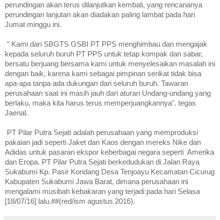
perundingan akan terus dilanjutkan kembali,
yang
rencananya
perundingan lanjutan akan diadakan paling lambat pada hari
Jumat minggu ini.
"
Kami dari SBGTS GSBI PT PPS menghimbau dan mengajak
k
epada selur
uh buruh P
T
PPS untuk tetap kompak dan sabar,
bersatu berjuang bersama kami untuk menyelesaikan masalah ini
dengan baik, karena kam
i sebaga
i pimpinan serikat tidak bisa
apa-apa
tanpa ada dukungan dari seluruh buruh. Tawaran
perusahaan saat ini masih jauh dari aturan Undang-undang yang
berlaku, maka kita harus terus memperjuangkannya". tegas
J
aenal.
PT Pilar Putra Sejati adalah
perusahaan yang memproduksi
pakaian jadi seperti Jaket dan Kaos dengan mereks Nike dan
Adidas untuk pasaran ekspor keberbagai negara
seperti
Amerika
dan
Eropa
.
PT Pilar Putra Sejati berkedudukan di Jalan Raya
Sukabumi Kp. Pasir Kondang Desa Tenjoayu Kecamatan Cicurug
Kabupaten Sukabumi Jawa Barat, dimana perusahaan ini
mengalami musibah kebakaran yang terjadi pada hari Selasa
[18/07/16] lalu.##(red/ism agustus 2016)
.