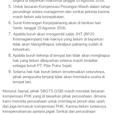
segera di bayarkan maksimal tanggal 10 Agustus 2016;
Untuk besaran Kompensasi Pesangon Masih dalam tahap
perundingn antara managemen dan serikat pekerja karena
masih belum ada kesepakatan.
Surat Keterangan Kerja/paklaring akan di berikan hari
Senin, tanggal 15 Agustus 2016;
Apabila buruh akan mengambil saldo JHT (BPJS
Ketenagakerjaan) hak-haknya yang belum di bayarkan
tidak akan hilang/dihapus sekalipun paklaring sudah di
keluarkan;
Apabila buruh bekerja di tempat lain tidak akan menghapus
hak yang belum dibayarkan selama masih terdaftar
sebagai buruh PT. Pilar Putra Sejati;
Selama hak-hak buruh belum terselesaikan seluruhnya,
pihak pengusaha berjanji tidak akan membuka usaha di
tempat lain.
Menurut Jaenal, pihak SBGTS GSBI masih menolak besaran
kompensasi PHK yang di tawarkan pihak perusahaan, dimana
kami meminta perusahaan untuk membayar penuh atas upah
dan juga termasuk kompensasi PHK. Karena belum tuntasnya
kesepemahaman aantara p
igak Serikat dan perusahaan