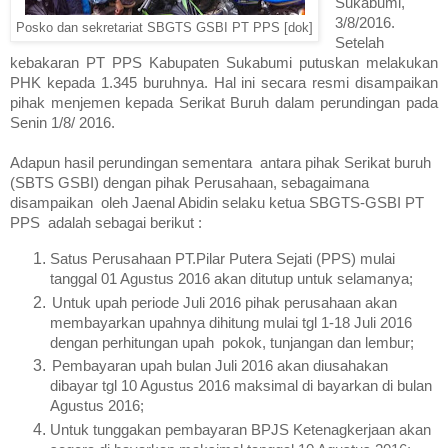
Sukabum
i,
3/8/201
6.
Posko dan sekretariat SBGTS GSBI PT PPS [dok]
Setelah
kebakaran PT PPS Kabupaten Sukabumi putuskan melakukan
PHK kepada 1.345 buruhnya. Hal ini secara resmi disampaikan
pihak menjemen kepada Serikat Buruh dalam perundingan
pada
S
enin 1/8/
2016
.
Adapun hasil perundingan sementara an
tara pihak Serikat buruh
(SBTS GSBI) dengan pihak Perusahaan,
sebagaimana
disampaikan oleh
J
aenal Abidin selaku ketua SBGTS-GSBI PT
PPS adalah sebagai berikut
:
Satus Perusahaan PT.Pilar Putera Sejati (PPS) mulai
tanggal 01 Agustus 2016 akan ditutup untuk selamanya;
Untuk upah periode Juli 2016 pihak perusahaan akan
membayarkan upahnya dihitung mulai tgl 1-18 Juli 2016
dengan perhitungan upah pokok, tunjangan dan lembur;
Pembayaran upah bulan Juli 2016 akan diusahakan
dibayar tgl 10 Agustus 2016 maksimal di bayarkan di bulan
Agustus 2016;
Untuk tunggakan pembayaran BPJS Ketenagkerjaan akan