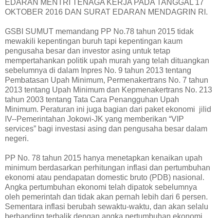
EDARAN MENTRI TENAGA KERJA PADA TANGGAL 17
OKTOBER 2016 DAN SURAT EDARAN MENDAGRIN RI.
GSBI SUMUT memandang PP No.78 tahun 2015 tidak
mewakili kepentingan buruh tapi kepentingan kaum
pengusaha besar dan investor asing untuk tetap
mempertahankan politik upah murah yang telah dituangkan
sebelumnya di dalam Inpres No. 9 tahun 2013 tentang
Pembatasan Upah Minimum, Permenakertrans No. 7 tahun
2013 tentang Upah Minimum dan Kepmenakertrans No. 213
tahun 2003 tentang Tata Cara Penangguhan Upah
Minimum. Peraturan ini juga bagian dari paket ekonomi jilid
IV--Pemerintahan Jokowi-JK yang memberikan “VIP
services” bagi investasi asing dan pengusaha besar dalam
negeri.
PP No. 78 tahun 2015 hanya menetapkan kenaikan upah
minimum berdasarkan perhitungan inflasi dan pertumbuhan
ekonomi atau pendapatan domestic bruto (PDB) nasional.
Angka pertumbuhan ekonomi telah dipatok sebelumnya
oleh pemerintah dan tidak akan pernah lebih dari 6 persen.
Sementara inflasi berubah sewaktu-waktu, dan akan selalu
berbanding terbalik dengan angka pertumbuhan ekonomi.