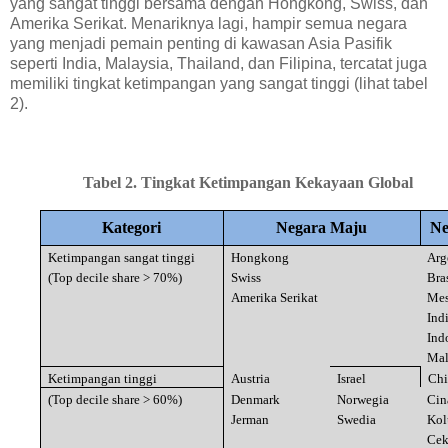
yang sangat tinggi bersama dengan Hongkong, Swiss, dan
Amerika Serikat. Menariknya lagi, hampir semua negara
yang menjadi pemain penting di kawasan Asia Pasifik
seperti India, Malaysia, Thailand, dan Filipina, tercatat juga
memiliki tingkat ketimpangan yang sangat tinggi (lihat tabel
2).
Tabel
2
. Tingkat Ketimpangan Kekayaan Global
Kategori
Negara Maju
Ne
Ketimpangan sangat tinggi
Hongkong
Arg
(Top decile share > 70%)
Swiss
Bra
Amerika Serikat
Mes
Ind
Ind
Mal
Ketimpangan tinggi
Austria
Israel
Chi
(Top decile share > 60%)
Denmark
Norwegia
Cin
Jerman
Swedia
Kol
Ce