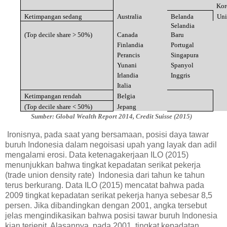
Kor
Ketimpangan sedang
Australia
Belanda
Uni
Selandia
(Top decile share > 50%)
Canada
Baru
Finlandia
Portugal
Perancis
Singapura
Yunani
Spanyol
Irlandia
Inggris
Italia
Ketimpangan rendah
Belgia
(Top decile share < 50%)
Jepang
Sumber: Global Wealth Report 2014, Credit Suisse (2015)
Ironisnya, pada saat yang bersamaan, posisi daya tawar
buruh Indonesia dalam negoisasi upah yang layak dan adil
mengalami erosi. Data ketenagakerjaan ILO (2015)
menunjukkan bahwa tingkat kepadatan serikat pekerja
(trade union density rate) Indonesia dari tahun ke tahun
terus berkurang. Data ILO (2015) mencatat bahwa pada
2009 tingkat kepadatan serikat pekerja hanya sebesar 8,5
persen. Jika dibandingkan dengan 2001, angka tersebut
jelas mengindikasikan bahwa posisi tawar buruh Indonesia
kian terjepit. Alasannya, pada 2001, tingkat kepadatan