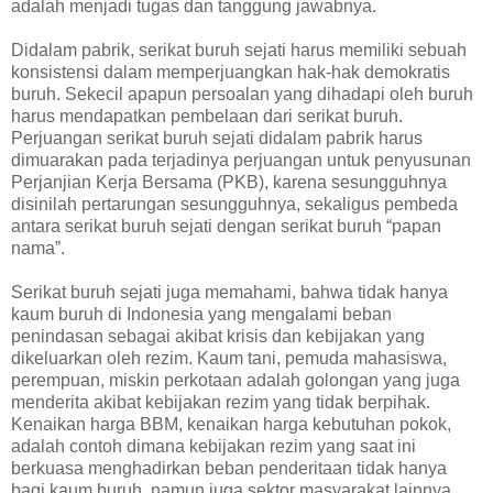
adalah menjadi tugas dan tanggung jawabnya.
Didalam pabrik, serikat buruh sejati harus memiliki sebuah
konsistensi dalam memperjuangkan hak-hak demokratis
buruh. Sekecil apapun persoalan yang dihadapi oleh buruh
harus mendapatkan pembelaan dari serikat buruh.
Perjuangan serikat buruh sejati didalam pabrik harus
dimuarakan pada terjadinya perjuangan untuk penyusunan
Perjanjian Kerja Bersama (PKB), karena sesungguhnya
disinilah pertarungan sesungguhnya, sekaligus pembeda
antara serikat buruh sejati dengan serikat buruh “papan
nama”.
Serikat buruh sejati juga memahami, bahwa tidak hanya
kaum buruh di Indonesia yang mengalami beban
penindasan sebagai akibat krisis dan kebijakan yang
dikeluarkan oleh rezim. Kaum tani, pemuda mahasiswa,
perempuan, miskin perkotaan adalah golongan yang juga
menderita akibat kebijakan rezim yang tidak berpihak.
Kenaikan harga BBM, kenaikan harga kebutuhan pokok,
adalah contoh dimana kebijakan rezim yang saat ini
berkuasa menghadirkan beban penderitaan tidak hanya
bagi kaum buruh, namun juga sektor masyarakat lainnya.