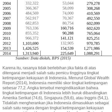
332,322
53,044
2004
279,278
366,367
58,099
2005
308,268
484,569
74,000
2006
410,569
562,917
70,367
2007
492,550
682,853
80,754
2008
602,099
763,336
160,716
2009
602,620
855,352
90,288
2010
765,064
966,372
141,121
2011
825,251
132,905
2012
1,103,690
970,785
2013
1,426,525
154,539
1,271,986
2014
1,313,940
225,649
1,088,291
Sumber: Data diolah, BPS (2015)
Karena itu, rasanya tidak berlebihan jika fakta di atas
ditengarai menjadi salah satu pemicu tingginya tingkat
ketimpangan kekayaan di Indonesia. Menurut Global Wealth
Report (2014), Indonesia memiliki skor tingkat ketimpangan
sebesar 77,2. Angka tersebut mengindikasikan bahwa
tingkat ketimpangan di Indonesia lebih buruk dibandingkan
Amerika Serikat (74,6), Singapura (59,6), atau Inggris (54,1).
Tidaklah mengherankan jika Indonesia dimasukkan sebagai
salah satu negara dengan tingkat ketimpangan kekayaan