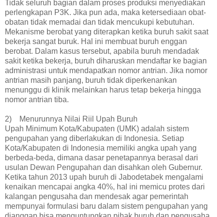
Tidak seluruh bagian dalam proses produksi menyediakan
perlengkapan P3K. Jika pun ada, maka ketersediaan obat-
obatan tidak memadai dan tidak mencukupi kebutuhan.
Mekanisme berobat yang diterapkan ketika buruh sakit saat
bekerja sangat buruk. Hal ini membuat buruh enggan
berobat. Dalam kasus tersebut, apabila buruh mendadak
sakit ketika bekerja, buruh diharuskan mendaftar ke bagian
administrasi untuk mendapatkan nomor antrian. Jika nomor
antrian masih panjang, buruh tidak diperkenankan
menunggu di klinik melainkan harus tetap bekerja hingga
nomor antrian tiba.
2) Menurunnya Nilai Riil Upah Buruh
Upah Minimum Kota/Kabupaten (UMK) adalah sistem
pengupahan yang diberlakukan di Indonesia. Setiap
Kota/Kabupaten di Indonesia memiliki angka upah yang
berbeda-beda, dimana dasar penetapannya berasal dari
usulan Dewan Pengupahan dan disahkan oleh Gubernur.
Ketika tahun 2013 upah buruh di Jabodetabek mengalami
kenaikan mencapai angka 40%, hal ini memicu protes dari
kalangan pengusaha dan mendesak agar pemerintah
mempunyai formulasi baru dalam sistem pengupahan yang
dianggap bisa menguntungkan pihak buruh dan pengusaha.