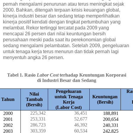
pernah mengalami penurunan atau terus meningkat sejak
2000. Bahkan, ditengah terpaan krisis keuangan global,
kinerja industri besar dan sedang tetap memperlihatkan
kinerja positif kendati dengan tingkat pertumbuhan yang
melambat. Rekor tertinggi tercatat pada 2009 yang
mencapai 26 persen dari nilai keuntungan bersih
perusahaan meski pada saat itu perekonomian global
sedang mengalami pelambatan. Setelah 2009, pengeluaran
untuk tenaga kerja terus menurun dan tidak pernah lagi
menyentuh angka 26 persen.
Tabel
1
. Rasio
Labor Cost
terhadap Keuntungan Korporasi
di Industri Besar dan Sedang
Pengeluaran
Ra
Nilai
untuk Tenaga
Keuntungan
Tahun
Tambah
Kerja
(Bersih)
(Bersih)
(Labor Cost)
225,342
36,451
2000
188,891
253,331
52,677
2001
200,654
286,723
46,392
2002
240,331
303,359
60,534
2003
242,825