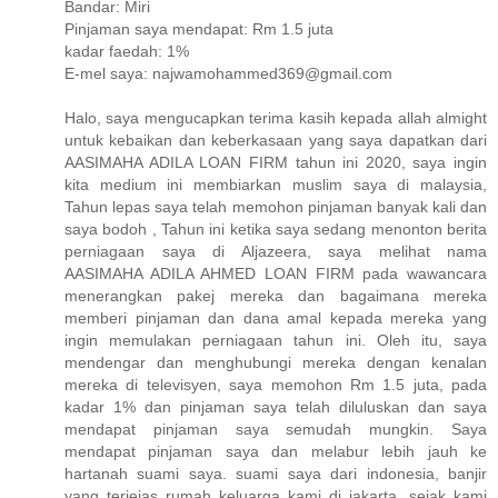
Bandar: Miri
Pinjaman saya mendapat: Rm 1.5 juta
kadar faedah: 1%
E-mel saya: najwamohammed369@gmail.com
Halo, saya mengucapkan terima kasih kepada allah almight
untuk kebaikan dan keberkasaan yang saya dapatkan dari
AASIMAHA ADILA LOAN FIRM tahun ini 2020, saya ingin
kita medium ini membiarkan muslim saya di malaysia,
Tahun lepas saya telah memohon pinjaman banyak kali dan
saya bodoh , Tahun ini ketika saya sedang menonton berita
perniagaan saya di Aljazeera, saya melihat nama
AASIMAHA ADILA AHMED LOAN FIRM pada wawancara
menerangkan pakej mereka dan bagaimana mereka
memberi pinjaman dan dana amal kepada mereka yang
ingin memulakan perniagaan tahun ini. Oleh itu, saya
mendengar dan menghubungi mereka dengan kenalan
mereka di televisyen, saya memohon Rm 1.5 juta, pada
kadar 1% dan pinjaman saya telah diluluskan dan saya
mendapat pinjaman saya semudah mungkin. Saya
mendapat pinjaman saya dan melabur lebih jauh ke
hartanah suami saya. suami saya dari indonesia, banjir
yang terjejas rumah keluarga kami di jakarta, sejak kami