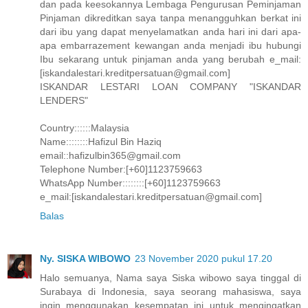
dan pada keesokannya Lembaga Pengurusan Peminjaman
Pinjaman dikreditkan saya tanpa menangguhkan berkat ini
dari ibu yang dapat menyelamatkan anda hari ini dari apa-
apa embarrazement kewangan anda menjadi ibu hubungi
Ibu sekarang untuk pinjaman anda yang berubah e_mail:
[iskandalestari.kreditpersatuan@gmail.com]
ISKANDAR LESTARI LOAN COMPANY "ISKANDAR
LENDERS"
Country::::::Malaysia
Name::::::::Hafizul Bin Haziq
email::hafizulbin365@gmail.com
Telephone Number:[+60]1123759663
WhatsApp Number::::::::[+60]1123759663
e_mail:[iskandalestari.kreditpersatuan@gmail.com]
Balas
Ny. SISKA WIBOWO
23 November 2020 pukul 17.20
Halo semuanya, Nama saya Siska wibowo saya tinggal di
Surabaya di Indonesia, saya seorang mahasiswa, saya
ingin menggunakan kesempatan ini untuk mengingatkan