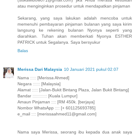
(siskawibowo71@gmail.com) jika Anda merasa kesulitan
atau menginginkan prosedur untuk mendapatkan pinjaman
Sekarang, yang saya lakukan adalah mencoba untuk
memenuhi pembayaran pinjaman bulanan yang saya kirim
langsung ke rekening bulanan Nyonya seperti yang
diarahkan. Tuhan akan memberkati Nyonya ESTHER
PATRICK untuk Segalanya. Saya bersyukur
Balas
Merissa Dari Malaysia
10 Januari 2021 pukul 02.07
Nama ::::: [Merissa Ahmed]
Negara :::::: [Malaysia]
Alamat ::::: [Jalan-Bukit Bintang Plaza, Jalan Bukit Bintang]
Bandar :::::::::::: [Kuala Lumpur]
Amaun Pinjaman :::: [RM 450k. [berjaya]
Nombor WhatsApp :::: [+ 601125693785]
e_mail :::: [merissaahmed11@gmail.com]
Nama saya Merissa, seorang ibu kepada dua anak saya