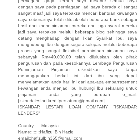
perniagaan gagal kerana saya melabur semua saya
dengan saya pada perniagaan jadi saya berada di sangat
sangat maaf jadi saya terpaksa mencari bantuan kewangan
saya sebenarnya telah ditolak oleh beberapa bank sebagai
hasil dari kadar pinjaman mereka dan juga syarat mereka
jadi saya terpaksa melalui beberapa blog sehingga saya
datang menghadapi dengan Iklan Syarikat Ibu. saya
menghubungi Ibu dengan segera selepas melalui beberapa
proses yang sangat fleksibel permintaan pinjaman saya
sebanyak Rm440.000.00 telah diluluskan oleh pihak
pengurusan dan pada keesokannya Lembaga Pengurusan
Peminjaman Pinjaman dikreditkan saya tanpa
menangguhkan berkat ini dari ibu yang dapat
menyelamatkan anda hari ini dari apa-apa embarrazement
kewangan anda menjadi ibu hubungi Ibu sekarang untuk
pinjaman anda yang berubah e_mail:
[iskandalestari.kreditpersatuan@gmail.com]
ISKANDAR LESTARI LOAN COMPANY "ISKANDAR
LENDERS"
Country::::::Malaysia
Name::::::::Hafizul Bin Haziq
email::hafizulbin365@gmail.com