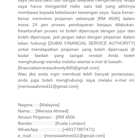
saya berasa takut dan sangat skeptikal mengenainya, tetapi
saya harus mengambil risiko satu kali yang akhirnya
membawa kepada kebebasan kewangan saya. Saya benar-
benar memohon pinjaman sebanyak [RM 450K] dalam
masa 24 jam proses pembayaran berjaya dilakukan.
Keseluruhan proses ini boleh dipercayai dengan jujur ​​dan
boleh dipercayai, jadi jangan takut dengan pinjaman dalam
talian hubungi [DUBAI FINANCIAL SERVICE AUTHORITY]
untuk mendapatkan pinjaman yang boleh dipercayai @
kadar faedah yang sangat rendah Anda boleh
menghubungi mereka melalui alamat e-mel di bawah::
[financialserviceauthority400@gmail.com]
Atau jika anda ingin membuat lebih banyak pertanyaan,
anda juga boleh menghubungi saya melalui e-mel ini:
[merissaahmed11@gmail.com]
Negara::::::[Malaysia]
Nama:::::[Merissa Ahmed]
Amaun Pinjaman::::[RM 450k.
Bandar:::::::::::::::::::[Kuala Lumpur]
WhatsApp::::::::::::::::::::[+60177807471]
e_mail:::::::::::[merissaahmed11@gmail.com]