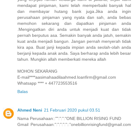
mendapat pinjaman, kami telah memperbaiki banyak hal
dan membayar hutang bank juga.Jika anda ingin
perusahaan pinjaman yang nyata dan sah, anda bebas
memohon sekarang dan dapatkan pinjaman anda
.Mengingatkan diri anda untuk menjadi kuat dan tidak
pernah berputus asa. Semakin banyak anda jatuh, semakin
kuat anda menjadi bangun. Jangan pernah menyerah tidak
kira apa. Buat janji kepada impian anda seolah-olah anda
berjanji kepada anak anda. Saya berharap anda lebih besar
tahun. Mungkin allah memberkati mereka allah
MOHON SEKARANG
E-mail****aasimahaadilaahmed.loanfirm@gmail.com
Whatsapp **** + 447723553516
Balas
Ahmed Neni
21 Februari 2020 pukul 03.51
Nama Perusahaan::"":":":"ONE BILLION RISING FUND
Gmail Perusahaan:":":":":"::"onebillionrisingfund@gmail.com