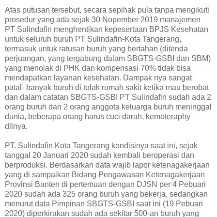
Atas putusan tersebut, secara sepihak pula tanpa mengikuti
prosedur yang ada sejak 30 Nopember 2019 manajemen
PT Sulindafin menghentikan kepesertaan BPJS Kesehatan
untuk seluruh buruh PT Sulindafin-Kota Tangerang,
termasuk untuk ratusan buruh yang bertahan (ditenda
perjuangan, yang tergabung dalam SBGTS-GSBI dan SBM)
yang menolak di PHK dan kompensasi 70% tidak bisa
mendapatkan layanan kesehatan. Dampak nya sangat
patal- banyak buruh di tolak rumah sakit ketika mau berobat
dan dalam catatan SBGTS-GSBI PT Sulindafin sudah ada 2
orang buruh dan 2 orang anggota keluarga buruh meninggal
dunia, beberapa orang harus cuci darah, kemoteraphy
dllnya.
PT. Sulindafin Kota Tangerang kondisinya saat ini, sejak
tanggal 20 Januari 2020 sudah kembali beroperasi dan
berproduksi. Berdasarkan data wajib lapor ketenagakerjaan
yang di sampaikan Bidang Pengawasan Ketenagakerjaan
Provinsi Banten di pertemuan dengan DJSN per 4 Pebuari
2020 sudah ada 325 orang buruh yang bekerja, sedangkan
menurut data Pimpinan SBGTS-GSBI saat ini (19 Pebuari
2020) diperkirakan sudah ada sekitar 500-an buruh yang