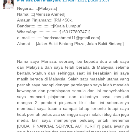
Merissa Dari Malaysia
23 April 2021 pukul 20.57
Negara::::::[Malaysia]
Nama:::::[Merissa Ahmed]
Amaun Pinjaman::::[RM 450k.
Bandar:::::::::::::::::::[Kuala Lumpur]
WhatsApp::::::::::::::::::::[+60177807471]
e_mail:::::::::::[merissaahmed11@gmail.com]
Alamat:::::[Jalan-Bukit Bintang Plaza, Jalan Bukit Bintang]
Nama saya Merissa, seorang ibu kepada dua anak saya
dari Malaysia dan saya telah berada di Malaysia selama
bertahun-tahun dan sehingga saat ini kesaksian ini saya
masih berada di Malaysia. Salah satu masalah utama yang
pernah saya hadapi dengan perniagaan saya ialah masalah
kewangan dan pembiayaan semula dan ini menyebabkan
saya mencari pinjaman dan akibatnya saya menjadi
mangsa 2 pemberi pinjaman fiktif dan ini sebenarnya
membuat saya trauma sampai tahap tertentu tetapi saya
tidak pernah putus asa sehingga saya melalui blog dan juga
media lain saya mempunyai peluang untuk menemui
[DUBAI FINANCIAL SERVICE AUTHORITY] pada awalnya