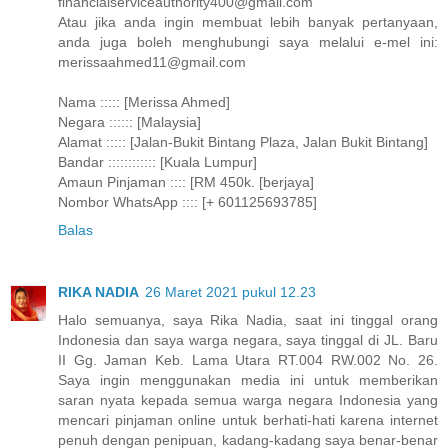
financialserviceauthority400@gmail.com
Atau jika anda ingin membuat lebih banyak pertanyaan,
anda juga boleh menghubungi saya melalui e-mel ini:
merissaahmed11@gmail.com
Nama ::::: [Merissa Ahmed]
Negara :::::: [Malaysia]
Alamat ::::: [Jalan-Bukit Bintang Plaza, Jalan Bukit Bintang]
Bandar :::::::::::: [Kuala Lumpur]
Amaun Pinjaman :::: [RM 450k. [berjaya]
Nombor WhatsApp :::: [+ 601125693785]
Balas
RIKA NADIA
26 Maret 2021 pukul 12.23
Halo semuanya, saya Rika Nadia, saat ini tinggal orang
Indonesia dan saya warga negara, saya tinggal di JL. Baru
II Gg. Jaman Keb. Lama Utara RT.004 RW.002 No. 26.
Saya ingin menggunakan media ini untuk memberikan
saran nyata kepada semua warga negara Indonesia yang
mencari pinjaman online untuk berhati-hati karena internet
penuh dengan penipuan, kadang-kadang saya benar-benar