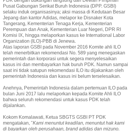
PDK dengan dukungan langsung dari Dewan Pimpinan
Pusat Gabungan Serikat Buruh Indonesia (DPP. GSBI)
selaku induk organisasinya; aksi massa di Kedutaan Besar
Jepang dan kantor Adidas, melapor ke Disnaker Kota
Tangerang, Kementerian Tenaga Kerja, Kementerian
Perempuan dan Anak, Kementerian Luar Negeri, DPR RI
Komisi IX, hingga melaporkan kasus ke International Labor
Organization (ILO)-PBB di Jenewa.
Atas laporan GSBI pada November 2016 Komite ahli ILO
telah menerbitkan rekomendasi No. 589 yang menegaskan
pemerintah dan korporasi untuk segera menyelesaikan
kasus ini dan membayarkan hak buruh PDK. Namun sampai
saat ini tidak satupun rekomendasi ILO itu dijakankan oleh
pemerintah Indonesia dan kasus ini belum terselesaikan.
Anehnya, Pemerintah Indonesia dalam pertemuan ILO pada
bulan Juni 2017 lalu melaporkan kepada Komite Ahli ILO
bahwa seluruh rekomendasi untuk kasus PDK telah
dijalankan.
Kokom Komalawati, Ketua SBGTS GSBI PT PDK
mengatakan, "
Kami menuntut keadilan, menuntut hak kami
di bayarkan oleh perusahaan, brand adidas dan mizuno.