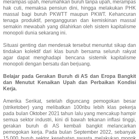
merampas upah, merumahkan buruh tanpa upah, merampas
hak cuti, memaksa pensiun dini, hingga melakukan PHK
massal bagi buruh PKWTT maupun PKWT. Kehancuran
tenaga produktif, pengangguran dan kemiskinan massal
semakin mewabah yang dilahirkan oleh sistem kapitalisme
monopoli dunia sekarang ini.
Situasi genting dan mendesak tersebut menuntut sikap dan
tindakan kolektif dari klas buruh bersama seluruh rakyat
agar dapat menghadapi bencana sistemik kapitalisme
monopoli dengan bersatu dan berjuang.
Belajar pada Gerakan Buruh di AS dan Eropa Bangkit
dan Menutut Kenaikan Upah dan Perbaikan Kondisi
Kerja.
Amerika Serikat, setelah diguncang pemogokan besar
(striketober) yang melibatkan 100ribu lebih klas pekerja
pada bulan Oktober 2021 tahun lalu yang mencakup hampir
semua sektor industri, kini di bawah tekanan inflasi tinggi,
gerakan buruh di AS kembali bangkit melancarkan
pemogokan kerja. Pada bulan September 2022, sebanyak
15.000 buruh sektor kesehatan swasta melakukan mogok