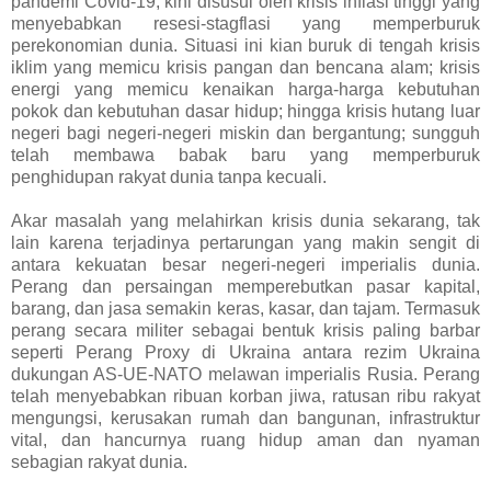
pandemi Covid-19, kini disusul oleh krisis inflasi tinggi yang
menyebabkan resesi-stagflasi yang memperburuk
perekonomian dunia. Situasi ini kian buruk di tengah krisis
iklim yang memicu krisis pangan dan bencana alam; krisis
energi yang memicu kenaikan harga-harga kebutuhan
pokok dan kebutuhan dasar hidup; hingga krisis hutang luar
negeri bagi negeri-negeri miskin dan bergantung; sungguh
telah membawa babak baru yang memperburuk
penghidupan rakyat dunia tanpa kecuali.
Akar masalah yang melahirkan krisis dunia sekarang, tak
lain karena terjadinya pertarungan yang makin sengit di
antara kekuatan besar negeri-negeri imperialis dunia.
Perang dan persaingan memperebutkan pasar kapital,
barang, dan jasa semakin keras, kasar, dan tajam. Termasuk
perang secara militer sebagai bentuk krisis paling barbar
seperti Perang Proxy di Ukraina antara rezim Ukraina
dukungan AS-UE-NATO melawan imperialis Rusia. Perang
telah menyebabkan ribuan korban jiwa, ratusan ribu rakyat
mengungsi, kerusakan rumah dan bangunan, infrastruktur
vital, dan hancurnya ruang hidup aman dan nyaman
sebagian rakyat dunia.