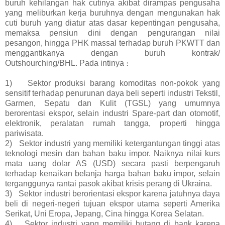
buruh kehilangan hak cutinya akibat dirampas pengusaha
yang meliburkan kerja buruhnya dengan mengunakan hak
cuti buruh yang diatur atas dasar kepentingan pengusaha,
memaksa pensiun dini dengan pengurangan nilai
pesangon, hingga PHK massal terhadap buruh PKWTT dan
menggantikanya dengan buruh kontrak/
Outshourching/BHL. Pada intinya
։
1)
Sektor produksi barang komoditas non-pokok yang
sensitif terhadap penurunan daya beli seperti industri Tekstil,
Garmen, Sepatu dan Kulit (TGSL) yang umumnya
berorentasi ekspor, selain industri Spare-part dan otomotif,
elektronik, peralatan rumah tangga, properti hingga
pariwisata.
2)
Sektor industri yang memiliki ketergantungan tinggi atas
teknologi mesin dan bahan baku impor. Naiknya nilai kurs
mata uang dolar AS (USD) secara pasti berpengaruh
terhadap kenaikan belanja harga bahan baku impor, selain
terganggunya rantai pasok akibat krisis perang di Ukraina.
3)
Sektor industri berorientasi ekspor karena jatuhnya daya
beli di negeri-negeri tujuan ekspor utama seperti Amerika
Serikat, Uni Eropa, Jepang, Cina hingga Korea Selatan.
4)
Sektor industri yang memiliki hutang di bank karena