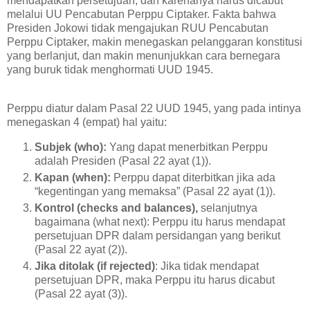
mendapatkan persetujuan, dan karenanya harus dicabut
melalui UU Pencabutan Perppu Ciptaker. Fakta bahwa
Presiden Jokowi tidak mengajukan RUU Pencabutan
Perppu Ciptaker, makin menegaskan pelanggaran konstitusi
yang berlanjut, dan makin menunjukkan cara bernegara
yang buruk tidak menghormati UUD 1945.
Perppu diatur dalam Pasal 22 UUD 1945, yang pada intinya
menegaskan 4 (empat) hal yaitu:
Subjek (who):
Yang dapat menerbitkan Perppu
adalah Presiden (Pasal 22 ayat (1)).
Kapan (when):
Perppu dapat diterbitkan jika ada
“kegentingan yang memaksa” (Pasal 22 ayat (1)).
Kontrol (checks and balances),
selanjutnya
bagaimana (what next): Perppu itu harus mendapat
persetujuan DPR dalam persidangan yang berikut
(Pasal 22 ayat (2)).
Jika ditolak (if rejected)
: Jika tidak mendapat
persetujuan DPR, maka Perppu itu harus dicabut
(Pasal 22 ayat (3)).