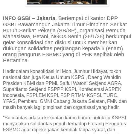
INFO GSBI – Jakarta
. Bertempat di kantor DPP
GSBI Rawamangun Jakarta Timur Pimpinan Serikat
Buruh-Serikat Pekerja (SB/SP), organisasi Pemuda
Mahasiswa, Petani, NGOs Senin (26/1/26) berkumpul
gelar konsolidasi dan diskusi untuk memberikan
dukungan solidaritas perjuangan kepada 6 (enam)
orang pengurus FSBMC yang di PHK sepihak oleh
Pertamina.
Hadir dalam konsolidasi ini Moh. Jumhur Hidayat, tokoh
nasional dan juga Ketua Umum KSPSI, Daeng Wahidin
Presiden KBMI dan PPMI, Saiful Watoni Sekjend AGRA,
Suparlianto Sekjend FSPPP KSPI, Konfederasi ASPEK
Indonesia, FSPLEM KSPI, FSP RTMM KSPSI, TURC,
YFAS, Pembaru, GMNI Cabang Jakarta Selatan, FMN dan
masih banyak lagi pimpinan dan organisasi yang hadir.
“Solidaritas adalah kekuatan kaum buruh, untuk itu KSPSI
menyatakan solidaritas penuh terhadap 6 orang Pengurus
FSBMC agar dipekerjakan kembali tanpa syarat, dan