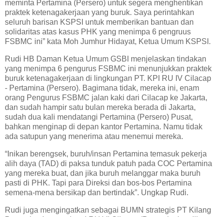
meminta Pertamina (Persero) untuk segera menghentikan
praktek ketenagakerjaan yang buruk. Saya perintahkan
seluruh barisan KSPSI untuk memberikan bantuan dan
solidaritas atas kasus PHK yang menimpa 6 pengruus
FSBMC ini” kata Moh Jumhur Hidayat, Ketua Umum KSPSI.
Rudi HB Daman Ketua Umum GSBI menjelaskan tindakan
yang menimpa 6 pengurus FSBMC ini menunjukkan praktek
buruk ketenagakerjaan di lingkungan PT. KPI RU IV Cilacap
- Pertamina (Persero). Bagimana tidak, mereka ini, enam
orang Pengurus FSBMC jalan kaki dari Cilacap ke Jakarta,
dan sudah hampir satu bulan mereka berada di Jakarta,
sudah dua kali mendatangi Pertamina (Persero) Pusat,
bahkan menginap di depan kantor Pertamina. Namu tidak
ada satupun yang menerima atau menemui mereka.
“Inikan berengsek, buruh/insan Pertamina temasuk pekerja
alih daya (TAD) di paksa tunduk patuh pada COC Pertamina
yang mereka buat, dan jika buruh melanggar maka buruh
pasti di PHK. Tapi para Direksi dan bos-bos Pertamina
semena-mena bersikap dan bertindak”. Ungkap Rudi.
Rudi juga mengingatkan sebagai BUMN strategis PT Kilang