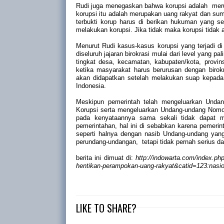
Rudi juga menegaskan bahwa korupsi adalah
mer
korupsi itu adalah merupakan uang rakyat dan sum
terbukti korup harus di berikan hukuman yang se
melakukan korupsi. Jika tidak maka korupsi tidak
Menurut Rudi kasus-kasus korupsi yang terjadi di
diseluruh jajaran birokrasi mulai dari level yang pal
tingkat desa, kecamatan, kabupaten/kota, provi
ketika masyarakat harus berurusan dengan birok
akan didapatkan setelah melakukan suap kepada 
Indonesia.
Meskipun pemerintah telah mengeluarkan Unda
Korupsi serta mengeluarkan Undang-undang Nomor
pada kenyataannya sama sekali tidak dapat men
pemerintahan, hal ini di sebabkan karena pemer
seperti halnya dengan nasib Undang-undang yang
perundang-undangan,
tetapi tidak pernah serius
berita ini dimuat di:
http://indowarta.com/index.p
hentikan-perampokan-uang-rakyat&catid=123:nasi
LIKE TO SHARE?