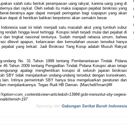
upakan salah satu bentuk perampasan uang rakyat, karena uang yang di
bernya dari raykat. Oleh sebab itu maka siapapun pejabat birokrasi yang
berat-beratnya agar dapat menjadi peringatan bagi siapapun yang akan
 akan dapat di hentikan bahkan berpotensi akan semakin besar.
 Indonesia saat ini telah menjadi satu masalah akut yang tumbuh subur
ing rendah hingga level tertinggi. Korupsi telah terjadi mulai dari pejabat di
nsi dan tingkat nasional tentunya. Sudah menjadi rahasia umum, bahwa
rasi dilevel apapun, kelancaran dan kemudahan urusan tersebut hanya
pejabat yang terkait. Jadi Birokrasi Yang Korup adalah Musuh Rakyat
ng-undang No. 31 Tahun 1999 tentang Pemberantasan Tindak Pidana
 46 Tahun 2009 tentang Pengadilan Tindak Pidana Korupsi akan tetapi
gurangi apalagi menghentikan korupsi di seluruh jajaran birokrasi
intah SBY tidak menjalankan undang-undang tersebut dengan konsekwen,
 lain. Intinya pemerintah SBY hanya bisa mengeluarkan peraturan dan
 dalam menjalankannya. Tegas Rudi HB Daman. (Marchell/Imam)##
hp?option=com_content&view=article&id=13984:gsbi-menuntut-sby-segera-
onal&Itemid=197
Diposting oleh
Gabungan Serikat Buruh Indonesia