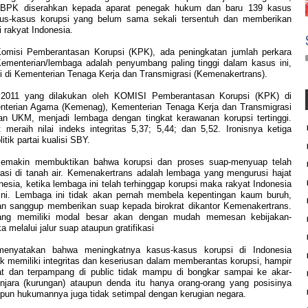
leh BPK diserahkan kepada aparat penegak hukum dan baru 139 kasus
 kasus-kasus korupsi yang belum sama sekali tersentuh dan memberikan
 rakyat Indonesia.
Komisi Pemberantasan Korupsi (KPK), ada peningkatan jumlah perkara
Kementerian/lembaga adalah penyumbang paling tinggi dalam kasus ini,
adi di Kementerian Tenaga Kerja dan Transmigrasi (Kemenakertrans).
ia 2011 yang dilakukan oleh KOMISI Pemberantasan Korupsi (KPK) di
nterian Agama (Kemenag), Kementerian Tenaga Kerja dan Transmigrasi
an UKM, menjadi lembaga dengan tingkat kerawanan korupsi tertinggi.
t meraih nilai indeks integritas 5,37; 5,44; dan 5,52. Ironisnya ketiga
itik partai kualisi SBY.
 semakin membuktikan bahwa korupsi dan proses suap-menyuap telah
rasi di tanah air. Kemenakertrans adalah lembaga yang mengurusi hajat
esia, ketika lembaga ini telah terhinggap korupsi maka rakyat Indonesia
ini. Lembaga ini tidak akan pernah membela kepentingan kaum buruh,
an sanggup memberikan suap kepada birokrat dikantor Kemenakertrans.
yang memiliki modal besar akan dengan mudah memesan kebijakan-
melalui jalur suap ataupun gratifikasi
atakan bahwa meningkatnya kasus-kasus korupsi di Indonesia
 memiliki integritas dan keseriusan dalam memberantas korupsi, hampir
 dan terpampang di public tidak mampu di bongkar sampai ke akar-
jara (kurungan) ataupun denda itu hanya orang-orang yang posisinya
upun hukumannya juga tidak setimpal dengan kerugian negara.