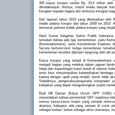
305 kasus korupsi senilai Rp. 33,6 trilliun o
ditindaklanjuti. Artinya, masih terlalu banyak
kerugian kepada negara dan tentunya kerugian bagi
Dari laporan tahun 2010 yang dikeluarkan oleh 
tindak pidana korupsi dari tahun 2009 ke 2010. 
termasuk perkara tindak pidana korupsi yang terj
Hasil Survei Integritas Sektor Publik Indones
temukan bahwa ada tiga kementerian, yaitu Keme
(Kemenakertrans), serta Kementerian Koperasi d
Secara berturut-turut ketiga kementerian tersebu
kementerian tersebut dipimpin langsung oleh elit pol
Kasus korupsi yang terjadi di Kemenakertrans
menjadi bagian yang melekat dalam jajaran birok
hidup dan kepentingan kaum buruh di seluruh Indon
tentu bisa menyimpulkan keberpihakan lembaga 
karena dengan upah yang rendah, buruh tidak ak
Sebaliknya, pengusaha-pengusaha komprador 
kebijakan yang dapat menguntungkan usaha mereka 
Rudi HB Daman (Ketua Umum DPP GSBI) meny
menandakan bahwa pemerintah SBY sejatinya tidak
semua kasus-kasus krupsi yang sempat mencuat
akarnya, kalaupun ada yang sampai di vonis pen
sebagai korban, bukan sebagai aktor utamanya, it