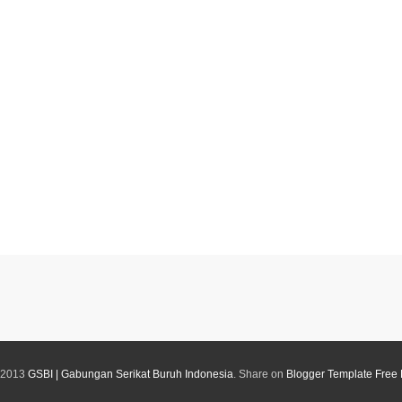
 2013
GSBI | Gabungan Serikat Buruh Indonesia
. Share on
Blogger Template Free