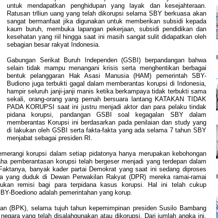
untuk mendapatkan penghidupan yang layak dan kesejahteraan.
Ratusan trlliun uang yang telah dikorupsi selama SBY berkuasa akan
sangat bermanfaat jika digunakan untuk memberikan subsidi kepada
kaum buruh, membuka lapangan pekerjaan, subsidi pendidikan dan
kesehatan yang riil hingga saat ini masih sangat sulit didapatkan oleh
sebagian besar rakyat Indonesia.
Gabungan Serikat Buruh Independen (GSBI) berpandangan bahwa
selain tidak mampu menangani krisis serta menghentikan berbagai
bentuk pelanggaran Hak Asasi Manusia (HAM) pemerintah SBY-
Budiono juga terbukti gagal dalam memberantas korupsi di Indonesia,
hampir seluruh janji-janji manis ketika berkampaya tidak terbukti sama
sekali, orang-orang yang pernah bersuara lantang KATAKAN TIDAK
PADA KORUPSI saat ini justru menjadi aktor dan para pelaku tindak
pidana korupsi, pandangan GSBI soal kegagalan SBY dalam
memberantas Korupsi ini berdasarkan pada penilaian dan study yang
di lakukan oleh GSBI serta fakta-fakta yang ada selama 7 tahun SBY
menjabat sebagai presiden RI.
merangi korupsi dalam setiap pidatonya hanya merupakan kebohongan
aha pemberantasan korupsi telah bergeser menjadi yang terdepan dalam
Faktanya, banyak kader partai Demokrat yang saat ini sedang diproses
ka yang duduk di Dewan Perwakilan Rakyat (DPR) mereka ramai-ramai
an remisi bagi para terpidana kasus korupsi. Hal ini telah cukup
BY-Boediono adalah pemerintahan yang korup.
n (BPK), selama tujuh tahun kepemimpinan presiden Susilo Bambang
 negara yang telah disalahgunakan atau dikorupsi. Dari jumlah angka ini,