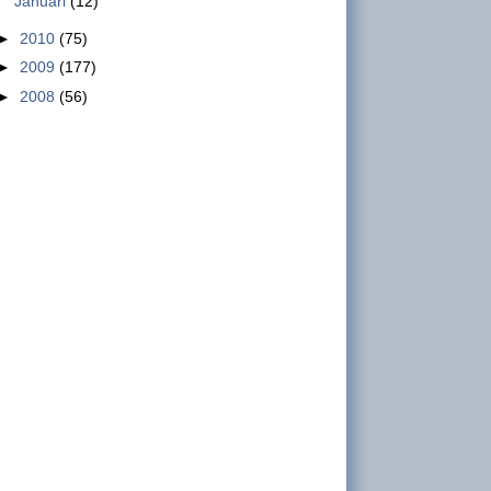
Januari
(12)
Pemerinta...
►
2010
(75)
►
2009
(177)
Jumlah Buruh dan Struktur di
►
2008
(56)
Industri Sepatu di Indonesia
Jumlah Buruh dan Struktur di
Industri Sepatu di Indonesia INFO
GSBI – Jakarta. Industri sepatu di Indonesia
mulai berkembang dengan kedatang...