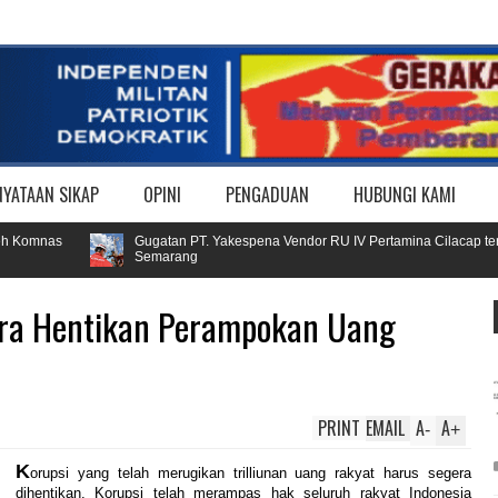
NYATAAN SIKAP
OPINI
PENGADUAN
HUBUNGI KAMI
omnas
Gugatan PT. Yakespena Vendor RU IV Pertamina Cilacap terhadap 
Semarang
ra Hentikan Perampokan Uang
PRINT
EMAIL
A
A
-
+
K
orupsi yang telah merugikan trilliunan uang rakyat harus segera
dihentikan. Korupsi telah merampas hak seluruh rakyat Indonesia