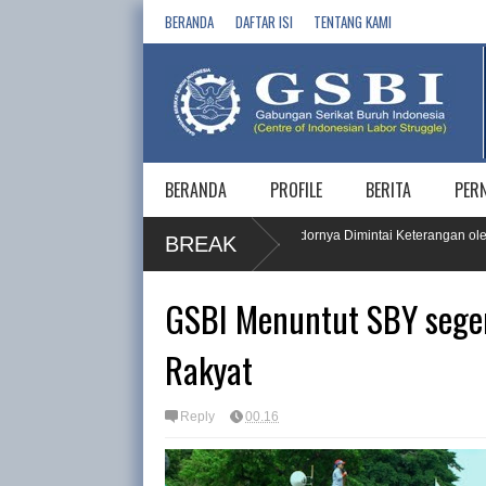
BERANDA
DAFTAR ISI
TENTANG KAMI
BERANDA
PROFILE
BERITA
PER
HAM Buruh, PT KPI RU IV Cilacap dan 5 Vendornya Dimintai Keterangan oleh K
BREAK
GSBI Menuntut SBY sege
Rakyat
Reply
00.16