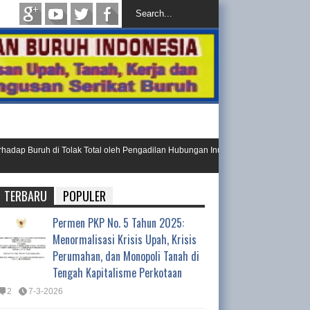
Buruh di Tolak Total oleh Pengadilan Hubungan Inustrial
Ini Resol
Day 202
TERBARU
POPULER
Permen PKP No. 5 Tahun 2025:
Menormalisasi Krisis Upah, Krisis
Perumahan, dan Monopoli Tanah di
Tengah Kapitalisme Perkotaan
2
7-3-2026