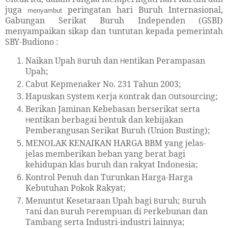
juga
peringatan hari Buruh Internasional,
menyambut
Gabungan Serikat Buruh Independen (GSBI)
menyampaikan sikap dan tuntutan kepada pemerintah
SBY-Budiono :
Naikan Upah
uruh dan
entikan Perampasan
B
H
Upah;
Cabut Kepmenaker No. 231 Tahun 2003;
Hapuskan
ystem
erja
ontrak dan
utsourcing;
S
K
K
O
Berikan Jaminan Kebebasan berserikat serta
entikan berbagai bentuk dan kebijakan
H
Pemberangusan Serikat Buruh (Union Busting);
MENOLAK KENAIKAN HARGA BBM yang jelas-
jelas memberikan beban yang berat bagi
kehidupan klas buruh dan rakyat Indonesia;
Kontrol Penuh dan Turunkan Harga-Harga
Kebutuhan Pokok Rakyat;
Menuntut Kesetaraan Upah bagi
uruh;
uruh
B
B
ani dan
uruh
erempuan di
erkebunan dan
T
B
P
P
Tambang serta Industri-industri lainnya;