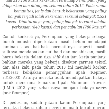
ada 216.156 kasus kekerasan terhadap Perempuan yang
dilaporkan dan ditangani selama tahun 2012. Pada ranah
komunitas, jenis dan bentuk kekerasan yang paling
banyak terjadi ialah kekerasan seksual sebanyak 2.521
kasus . Diantaranya yang paling banyak tercatat adalah
perkosaan (840 kasus) dan pencabulan (780 kasus)
”
.
Contoh konkretnya,
erempuan yang bekerja sebagai
P
buruh industri diperkotaan masih belum mendapat
jaminan atas hak-hak normatifnya seperti masih
sulitnya mendapatkan cuti haid dan melahirkan, masih
harus bekerja dalam tiga
shift
dan jam kerja panjang,
bahkan mereka yang bekerja disektor garmen tekstil
dan alas kaki pada tahun 2013 ini menjadi korban
terbesar kebijakan penangguhan upah (Kepmen
231/2003). Artinya mereka tidak mendapatkan haknya
untuk menerima kenaikan Upah Minimum Provinsi
(UMP) 2013 yang seharusnya menjadi haknya
mereka
(buruh Perempuan).
Di pedesaan, sudah jutaan kaum
erempuan yang
P
terpaksa bekerja diluar negeri menjadi buruh migran