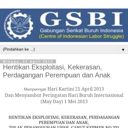
▼
Minggu, 21 April 2013
Hentikan Eksploitasi, Kekerasan,
Perdagangan Perempuan dan Anak
Hari Kartini 21 April 2013
Memperingati
Dan Menyambut Peringatan Hari Buruh Internasional
(May Day) 1 Mei 2013
HENTIKAN EKSPLOITASI, KEKERASAN, PERDAGANGAN
PEREMPUAN DAN ANAK,
TOL
A
K PENANGGUH
A
N UPAH, CABUT KEPMEN
NO.
231