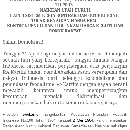
TH.
2003,
NAIKKAN UPAH BURUH,
HAPUS SISTEM KERJA KONTRAK DAN OUTSOURCING,
TOLAK KENAIKAN HARGA BBM,
KONTROL PENUH DAN TURUNKAN HARGA KEBUTUHAN
POKOK RAKYAT.
Salam Demokrasi!
Tanggal 21 April bagi rakyat Indonesia tercatat menjadi
sebuah hari yang bersejarah,
tanggal dimana bangsa
Indonesia memberikan penghargaan atas perjuangan
RA Kartini dalam membebaskan kaum
erempuan dan
P
rakyat Indonesia dari belenggu kolonialisme dan
penindasan feodalisme.
Kartini dengan gagah berani
RA
mewakili kaumnya untuk memperjuangkan
kesetaraan, menolak diskriminasi dan
memperjuangkan hak serta kemerdekaan sejatinya.
Presiden
Soekarno
mengeluarkan Keputusan Presiden Republik
Indonesia No.108 Tahun 1964, tanggal
2 Mei
1964
, yang menetapkan
Raden Ajeng Kartini sebagai Pahlawan Kemerdekaan Nasional sekaligus