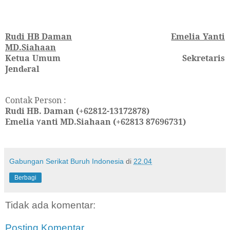
Rudi HB Daman
Emelia Yanti
MD.Siahaan
Ketua Umum
Sekretaris
Jend
ral
e
Contak Person :
Rudi HB. Daman (+62812-13172878)
Emelia
anti MD.Siahaan (+62813 87696731)
Y
Gabungan Serikat Buruh Indonesia
di
22.04
Berbagi
Tidak ada komentar:
Posting Komentar