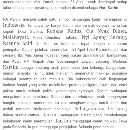
menetapkan hari lahir Kartini, tanggal 21 April, untuk diperingati setiap
tahun sebagai hari besar yang kemudian dikenal sebagai
Hari Kartini
.
RA Kartini menjadi salah satu simbol perjuangan kaum perempuan di
Indonesia
. Tentunya tak hanya Kartini ada banyak deretan nama lain
, Rohana Kudus, Cut Nyak Dhien,
seperti Dewi Sartika
Malahayati,
Nyi Ageng Serang,
Maria Christina Tiahahu,
Rasuna Said
dll. Hari ini kebetulan tepat dengan momentum
peringatan Kartini, puluhan tahun silam, 21 April 1879 Kartini
terlahir
dari
seorang Ibu Mas Ajeng Ngasirah yang bukan dari kalangan bangsawan,
.
dan Ayah RM Adipati Ario Sosroningrat
adalah seorang Wedana
Kartini
sebagai seorang anak perempuan dari keluarga bangsawan,
namun ternyata hal itu tidak menjamin pemenuhan hak-hak asasinya
sebagai perempuan dan manusia. Dia terkungkung oleh lingkungan
budaya feodal yang lazim melakukan praktek poligami, kawin dan cerai
.
paksa untuk sebuah politik kepentingan
ayahnya
Kartini, walaupun
mengalami pingitan selama 6 tahun dan keterbatasan untuk mengenyam
,
bangku sekolah
namun hal itu tak menghambatnya untuk kritis dan
. Sebagaimana tertuang
peduli terhadap lingkungan sosialnya
Kartini
dalam surat-suratnya,
menggugat sistem yang membelenggu
Kartini
kebebasan kaum perempuan.
menggugat ketertundukan Jawa
pada Belanda, ia pun menggugat penjajahan Belanda pada pribumi.