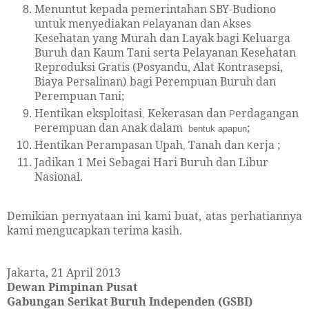
Menuntut kepada pemerintahan SBY-Budiono
untuk menyediakan
elayanan dan
kses
P
A
Kesehatan yang Murah dan Layak bagi Keluarga
Buruh dan Kaum Tani serta Pelayanan Kesehatan
Reproduksi Gratis (Posyandu, Alat Kontrasepsi,
Biaya Persalinan) bagi Perempuan Buruh dan
Perempuan
ani;
T
Hentikan eksploitasi
Kekerasan dan
erdagangan
,
P
erempuan dan
nak dalam
;
P
A
bentuk apapun
Hentikan Perampasan Upah
Tanah dan
erja ;
,
K
Jadikan 1 Mei Sebagai Hari Buruh dan Libur
Nasional.
Demikian pernyataan ini kami buat, atas perhatiannya
kami mengucapkan terima kasih.
Jakarta, 21 April 2013
Dewan Pimpinan Pusat
Gabungan Serikat Buruh Independen (GSBI)