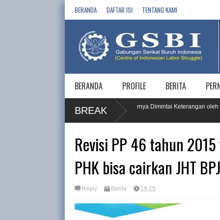
BERANDA
DAFTAR ISI
TENTANG KAMI
BERANDA
PROFILE
BERITA
PER
HAM Buruh, PT KPI RU IV Cilacap dan 5 Vendornya Dimintai Keterangan oleh Ko
BREAK
Revisi PP 46 tahun 2015 
PHK bisa cairkan JHT BP
Reply
Berita
19.25