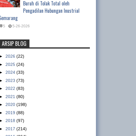
Buruh di Tolak Total oleh
Pengadilan Hubungan Inustrial
Semarang
5
5-26-2026
ARSIP BLOG
Tentang Waktu Kerja Satpam
(Satuan Pengamanan)
►
2026
(22)
Tentang Waktu Kerja Satpam
►
2025
(24)
(Satuan Pengamanan) Oleh :
►
2024
(33)
Ismet Inoni , Kepala Departemen Organisasi DPP
►
2023
(73)
GSBI Regulasi yang mengatur tentang pe...
►
2022
(83)
►
2021
(80)
Nike workers claim military paid
►
2020
(198)
to intimidate them
►
2019
(88)
sumber :
►
2018
(97)
http://www.abc.net.au/news/2013
►
2017
(214)
-01-15/nike-accused-of-using-military-to-