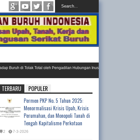
Buruh di Tolak Total oleh Pengadilan Hubungan Inustrial
Ini Resol
Day 202
TERBARU
POPULER
Permen PKP No. 5 Tahun 2025:
Menormalisasi Krisis Upah, Krisis
Perumahan, dan Monopoli Tanah di
Tengah Kapitalisme Perkotaan
2
7-3-2026