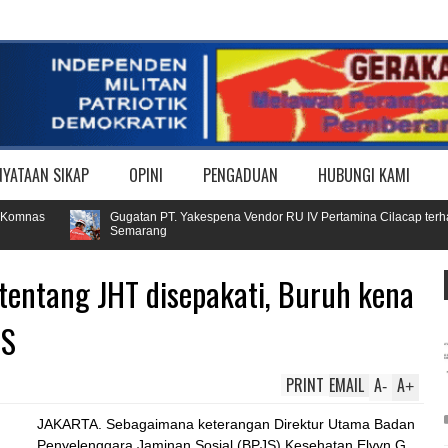
NYATAAN SIKAP
OPINI
PENGADUAN
HUBUNGI KAMI
mnas
Gugatan PT. Yakespena Vendor RU IV Pertamina Cilacap terhadap 
Semarang
tentang JHT disepakati, Buruh kena
JS
PRINT
EMAIL
A
A
-
+
JAKARTA. Sebagaimana keterangan Direktur Utama Badan
Penyelenggara Jaminan Sosial (BPJS) Kesehatan Elvyn G