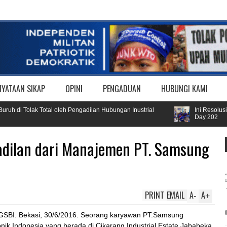
NYATAAN SIKAP
OPINI
PENGADUAN
HUBUNGI KAMI
di Tolak Total oleh Pengadilan Hubungan Inustrial
Ini Resolusi Ha
Day 202
adilan dari Manajemen PT. Samsung
PRINT
EMAIL
A
A
-
+
GSBI. Bekasi, 30/6/2016. Seorang karyawan PT.Samsung
onik Indonesia yang berada di Cikarang Industrial Estate Jababeka