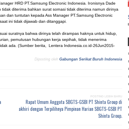
anager HRD PT.Samsung Electronic Indonesia. Ironisnya Dade
idak diterima bahkan surat somasi tidak diterima namun dirinya
asan dan tuntutan kepada Ass Manager PT.Samsung Electronic
at ini tidak dijawab dan ditanggapi.
i suratnya bahwa dirinya telah dirampas haknya untuk hidup,
ian, pemutusan hubungan kerja sepihak, tidak menerima
tidak ada. (Sumber berita, Lentera Indonesia.co.id-26Jun2015-
Diposting oleh
Gabungan Serikat Buruh Indonesia
POSTING LEBIH BARU
a
Rapat Umum Anggota SBGTS-GSBI PT Shinta Group di
akhiri dengan Terpilihnya Pimpinan Harian SBGTS-GSBI PT
Shinta Group.