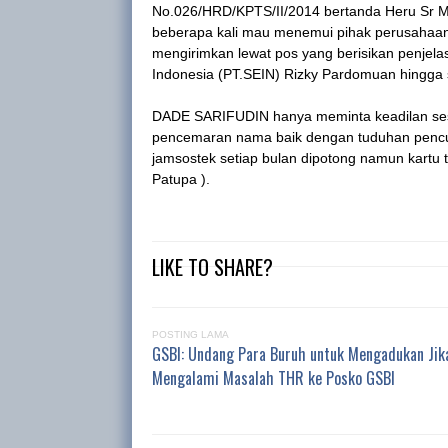
No.026/HRD/KPTS/II/2014 bertanda Heru Sr M
beberapa kali mau menemui pihak perusahaan t
mengirimkan lewat pos yang berisikan penjel
Indonesia (PT.SEIN) Rizky Pardomuan hingga sa
DADE SARIFUDIN hanya meminta keadilan sesua
pencemaran nama baik dengan tuduhan pencur
jamsostek setiap bulan dipotong namun kartu 
Patupa ).
LIKE TO SHARE?
POSTING LAMA
GSBI: Undang Para Buruh untuk Mengadukan Jik
Mengalami Masalah THR ke Posko GSBI