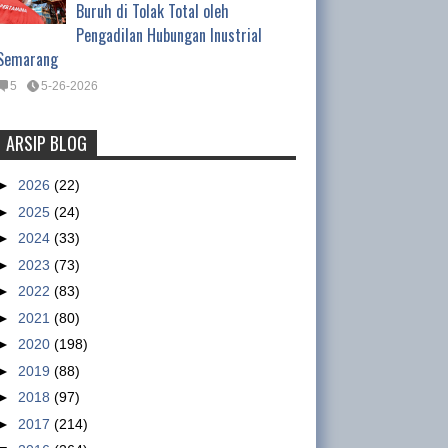
Buruh di Tolak Total oleh
Pengadilan Hubungan Inustrial
Semarang
5
5-26-2026
ARSIP BLOG
Tentang Waktu Kerja Satpam
(Satuan Pengamanan)
►
2026
(22)
Tentang Waktu Kerja Satpam
►
2025
(24)
(Satuan Pengamanan) Oleh :
►
2024
(33)
Ismet Inoni , Kepala Departemen Organisasi DPP
►
2023
(73)
GSBI Regulasi yang mengatur tentang pe...
►
2022
(83)
►
2021
(80)
Nike workers claim military paid
►
2020
(198)
to intimidate them
►
2019
(88)
sumber :
►
2018
(97)
http://www.abc.net.au/news/2013
►
2017
(214)
-01-15/nike-accused-of-using-military-to-