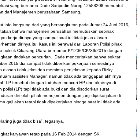
ekasi yang bernama Dade Saripudin Noreg 12588208 menuntut
lan dari Manajemen perusahaan Samsung.
t info langsung dari yang bersangkutan pada Jumat 24 Juni 2016,
takan bahwa manajemen perusahan memutuskan sepihak
an kerja dirinya yang sampai saat ini tidak jelas alasan
hentian dirinya itu. Kasus ini berawal dari Laporan Polisi pihak
 polsek Cikarang Utara bernomor K/1236/CK/XII/2015 dengan
gkaan tindakan pencurian. Dade menceritakan bahwa sekitar
er 2015 dia sempat tidak diberikan pekerjaan semestinya
 alasan tidak jelas dan meminta penjelasan kepada Rizky
muam assisten Manager, namun tidak ada tanggapan akhirnya
lah LP tersebut dengan tuduhan mencuri HP dan akhirnya di
n polisi (LP) tapi tidak ada bukti dan dia disodorkan surat
duran diri oleh pihak menejemen dengan janji dipekerjakan di
 gaji akan tetapi tidak dipekerjakan hingga saat ini tidak ada
aring juga tidak bisa”. tegasnya.
ngkat karyawan tetap pada 16 Feb 2014 dengan SK