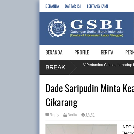
BERANDA
DAFTAR ISI
TENTANG KAMI
BERANDA
PROFILE
BERITA
PER
Gugatan PT. Yakespena Vendor RU IV Pertamina Cilacap terhadap Buruh 
BREAK
Semarang
Dade Saripudin Minta Ke
Cikarang
Reply
Berita
18.51
INFO 
Electr