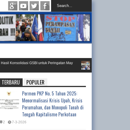
sil Konsolidasi GSBI untuk Peringatan May
SELAMAT atas Terbentuknya 
Tengah
TERBARU
POPULER
Permen PKP No. 5 Tahun 2025:
Menormalisasi Krisis Upah, Krisis
Perumahan, dan Monopoli Tanah di
Tengah Kapitalisme Perkotaan
2
7-3-2026