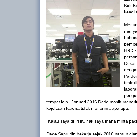
Kab.B
keadi
Menuru
menya
hubung
pember
HRD ke
persan
Desemb
dengan
Pardo
timbul
lapora
pengun
tempat lain. Januari 2016 Dade masih menerima
kejelasan karena tidak menerima apa apa.
”Kalau saya di PHK, hak saya mana minta packl
Dade Saprudin bekerja sejak 2010 namun dia