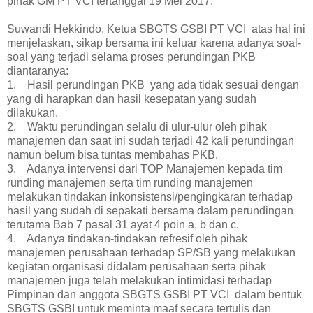
pihak GM PT VCI tertanggal 19 Mei 2017.
Suwandi Hekkindo, Ketua SBGTS GSBI PT VCI atas hal ini
menjelaskan, sikap bersama ini keluar karena adanya soal-
soal yang terjadi selama proses perundingan PKB
diantaranya:
1. Hasil perundingan PKB yang ada tidak sesuai dengan
yang di harapkan dan hasil kesepatan yang sudah
dilakukan.
2. Waktu perundingan selalu di ulur-ulur oleh pihak
manajemen dan saat ini sudah terjadi 42 kali perundingan
namun belum bisa tuntas membahas PKB.
3. Adanya intervensi dari TOP Manajemen kepada tim
runding manajemen serta tim runding manajemen
melakukan tindakan inkonsistensi/pengingkaran terhadap
hasil yang sudah di sepakati bersama dalam perundingan
terutama Bab 7 pasal 31 ayat 4 poin a, b dan c.
4. Adanya tindakan-tindakan refresif oleh pihak
manajemen perusahaan terhadap SP/SB yang melakukan
kegiatan organisasi didalam perusahaan serta pihak
manajemen juga telah melakukan intimidasi terhadap
Pimpinan dan anggota SBGTS GSBI PT VCI dalam bentuk
SBGTS GSBI untuk meminta maaf secara tertulis dan