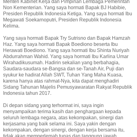
Menteri Kabinet Kerja dan Pimpinan Lembaga Pemerintah
Non Kementerian. Yang saya hormati Bapak BJ Habibie,
Presiden Republik Indonesia Ketiga. Yang saya hormati Ibu
Megawati Soekarnoputri, Presiden Republik Indonesia
Kelima.
Yang saya hormati Bapak Try Sutrisno dan Bapak Hamzah
Haz. Yang saya hormati Bapak Boediono beserta Ibu
Herawati Boediono. Yang saya hormati Ibu Shinta Nuriyah
Abdurrahman Wahid. Yang saya hormati Ibu Karlina Umar
Wirahadikusumah. Hadirin sekalian yang berbahagia,
Saudara-saudara se-Bangsa dan se-Tanah Air, Puji dan
syukur ke hadirat Allah SWT, Tuhan Yang Maha Kuasa,
karena hanya atas rahmat-Nya, kita dapat menghadiri
Sidang Tahunan Majelis Pemusyawaratan Rakyat Republik
Indonesia tahun 2017.
Di depan sidang yang terhormat ini, saya ingin
menyampaikan terima kasih dan penghargaan kepada
seluruh lembaga negara, atas kekompakan, sinergi dan
kerjasama yang baik selama ini. Saya yakin dengan
kekompakan, dengan sinergi, dengan kerja bersama itu,
tidak akan memperlemah tugas dan tanggung jawab