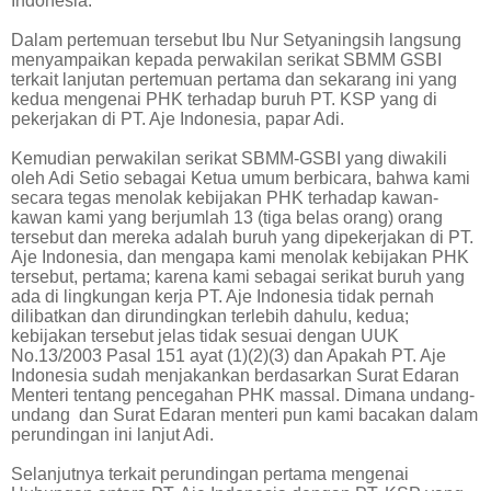
Indonesia.
Dalam pertemuan tersebut Ibu Nur Setyaningsih langsung
menyampaikan kepada perwakilan serikat SBMM GSBI
terkait lanjutan pertemuan pertama dan sekarang ini yang
kedua mengenai PHK terhadap buruh PT. KSP yang di
pekerjakan di PT. Aje Indonesia, papar Adi.
Kemudian perwakilan serikat SBMM-GSBI yang diwakili
oleh Adi Setio sebagai Ketua umum berbicara, bahwa kami
secara tegas menolak kebijakan PHK terhadap kawan-
kawan kami yang berjumlah 13 (tiga belas orang) orang
tersebut dan mereka adalah buruh yang dipekerjakan di PT.
Aje Indonesia, dan mengapa kami menolak kebijakan PHK
tersebut, pertama; karena kami sebagai serikat buruh yang
ada di lingkungan kerja PT. Aje Indonesia tidak pernah
dilibatkan dan dirundingkan terlebih dahulu, kedua;
kebijakan tersebut jelas tidak sesuai dengan UUK
No.13/2003 Pasal 151 ayat (1)(2)(3) dan Apakah PT. Aje
Indonesia sudah menjakankan berdasarkan Surat Edaran
Menteri tentang pencegahan PHK massal. Dimana undang-
undang
dan Surat Edaran menteri pun kami bacakan dalam
perundingan ini lanjut Adi.
Selanjutnya terkait perundingan pertama mengenai