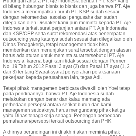
Hubungan antara PT. Aje Indonesia dengan PT. KSP yang
di bilang hubungan bisnis to bisnis dan juga bahwa PT. Aje
Indonesia menempatkan buruh PT. KSP sudah sesuai
dengan rekomendasi asosiasi pengusaha dan sudah
dilegalkan oleh Disnaker kami pun meminta kepada PT. Aje
Indonesia terkait surat perjanjian antara PT. Aje Indonesia
dan KSP/CPP serta surat rekomendasi atas penempatan
outsourcing yang katanya sudah sesuai dan dilegalkan oleh
Dinas Tenagakerja, tetapi managemen tidak bisa
memberikan dan menunjukan surat tersebut dengan alasan
harus ada aturan untuk meminta surat tersebut di PT. Aje
Indonesia, karena bagi kami tidak sesuai dengan Permen
No. 19 Tahun 2012 Pasal 3 ayat (2) dan Pasal 17 ayat (1, 2
dan 3) tentang Syarat-syarat penyerahan pelaksanaan
pekerjaan kepada perusahaan lain, tegas Adi.
Tetapi pihak managemen berbicara diwakili oleh Yoel tetap
pada pendiriannya, bahwa PT. Aje Indonesia sudah
melakukan dengan benar dan kalau memang ada
perbedaan persepsi antara serikat buruh dan kami
manegemen setidaknya harus mengundang pihak ketiga
yaitu Dinas tenagakerja sebagai Penengah perbedaan
pemahaman/persepsi terkait outsourcing dan PHK.
Akhirnya perundingan ini di akhiri akan meminta pihak