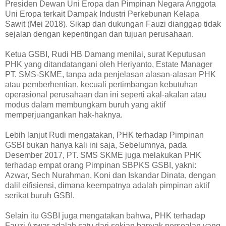
Presiden Dewan Uni Eropa dan Pimpinan Negara Anggota
Uni Eropa terkait Dampak Industri Perkebunan Kelapa
Sawit (Mei 2018). Sikap dan dukungan Fauzi dianggap tidak
sejalan dengan kepentingan dan tujuan perusahaan.
Ketua GSBI, Rudi HB Damang menilai, surat Keputusan
PHK yang ditandatangani oleh Heriyanto, Estate Manager
PT. SMS-SKME, tanpa ada penjelasan alasan-alasan PHK
atau pemberhentian, kecuali pertimbangan kebutuhan
operasional perusahaan dan ini seperti akal-akalan atau
modus dalam membungkam buruh yang aktif
memperjuangankan hak-haknya.
Lebih lanjut Rudi mengatakan, PHK terhadap Pimpinan
GSBI bukan hanya kali ini saja, Sebelumnya, pada
Desember 2017, PT. SMS SKME juga melakukan PHK
terhadap empat orang Pimpinan SBPKS GSBI, yakni:
Azwar, Sech Nurahman, Koni dan Iskandar Dinata, dengan
dalil eifisiensi, dimana keempatnya adalah pimpinan aktif
serikat buruh GSBI.
Selain itu GSBI juga mengatakan bahwa, PHK terhadap
Fauzi Azwar adalah satu dari sekian banyak persoalan yang