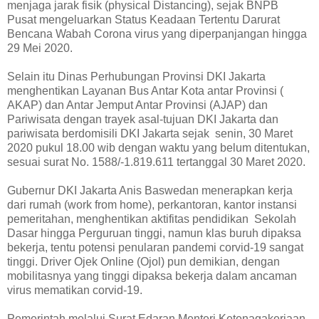
menjaga jarak fisik (physical Distancing), sejak BNPB
Pusat mengeluarkan Status Keadaan Tertentu Darurat
Bencana Wabah Corona virus yang diperpanjangan hingga
29 Mei 2020.
Selain itu Dinas Perhubungan Provinsi DKI Jakarta
menghentikan Layanan Bus Antar Kota antar Provinsi (
AKAP) dan Antar Jemput Antar Provinsi (AJAP) dan
Pariwisata dengan trayek asal-tujuan DKI Jakarta dan
pariwisata berdomisili DKI Jakarta sejak senin, 30 Maret
2020 pukul 18.00 wib dengan waktu yang belum ditentukan,
sesuai surat No. 1588/-1.819.611 tertanggal 30 Maret 2020.
Gubernur DKI Jakarta Anis Baswedan menerapkan kerja
dari rumah (work from home), perkantoran, kantor instansi
pemeritahan, menghentikan aktifitas pendidikan Sekolah
Dasar hingga Perguruan tinggi, namun klas buruh dipaksa
bekerja, tentu potensi penularan pandemi corvid-19 sangat
tinggi. Driver Ojek Online (Ojol) pun demikian, dengan
mobilitasnya yang tinggi dipaksa bekerja dalam ancaman
virus mematikan corvid-19.
Pemerintah melalui Surat Edaran Menteri Ketenagakerjaan