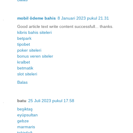
mobil ödeme bahis
8 Januari 2023 pukul 21.31
Good article text write content successfull... thanks.
kibris bahis siteleri
betpark
tipobet
poker siteleri
bonus veren siteler
kralbet
betmatik
slot siteleri
Balas
batu
25 Juli 2023 pukul 17.58
beşiktaş
eyüpsultan
gebze
marmaris
tekirdağ