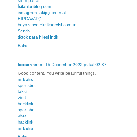
smm panel
İsilanlariblog.com
instagram takipçi satın al
HIRDAVATÇI
beyazesyateknikservisi.com.tr
Servis
tiktok para hilesi indir
Balas
korsan taksi
15 Desember 2022 pukul 02.37
Good content. You write beautiful things.
mrbahis
sportsbet
taksi
vbet
hacklink
sportsbet
vbet
hacklink
mrbahis
Balas