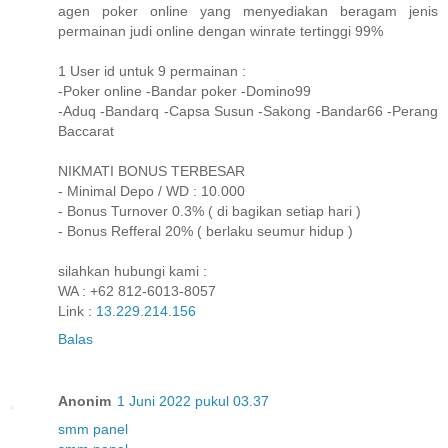
agen poker online yang menyediakan beragam jenis
permainan judi online dengan winrate tertinggi 99%
1 User id untuk 9 permainan :
-Poker online -Bandar poker -Domino99
-Aduq -Bandarq -Capsa Susun -Sakong -Bandar66 -Perang
Baccarat
NIKMATI BONUS TERBESAR
- Minimal Depo / WD : 10.000
- Bonus Turnover 0.3% ( di bagikan setiap hari )
- Bonus Refferal 20% ( berlaku seumur hidup )
silahkan hubungi kami :
WA : +62 812-6013-8057
Link :
13.229.214.156
Balas
Anonim
1 Juni 2022 pukul 03.37
smm panel