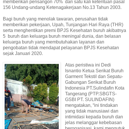
memberikan pensangon 70% dari satu kali ketentuan pasal
156 Undang-undang Ketenagakerjaan No.13 Tahun 2003.
Bagi buruh yang menolak tawaran, perusahan tidak
memberikan pekerjaan, Upah, Tunjangan Hari Raya (THR)
serta menghentikan premi BPJS Kesehatan buruh akibatnya
5 buruh dan keluarga buruh meningal dunia, dan belasan
keluarga buruh yang membutuhakan layanan dan
pengobatan tidak mendapat pelayanan BPJS Kesehatan
sejak Januari 2020.
Atas peristiwa ini Dedi
Isnantio Ketua Serikat Buruh
Garment Tekstil dan Sepatu-
Gabungan Serikat Buruh
Indonesia PT.Sulindafin Kota
Tangerang (PTP.SBGTS-
GSBI PT. SULINDAFIN)
mengatakan, “ini tindakan
yang tidak manusiawi dan
intimidasi kepada buruh dan
jelas melanggar kebebasan
beroganisasi, kami mengutuk