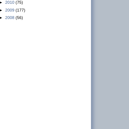
►
2010
(75)
Pernyataan Sikap GSBI Atas
►
2009
(177)
Kehadiran Ketua Umum KSPSI
►
2008
(56)
dan Ketua DPN KSPN di
Mahkamah Konstitusi jadi Saksi
dari Pihak Pemerintah
Pernyataan Sikap Gabungan Serikat Buruh
Indonesia (GSBI) atas Kehadiran Dua Pimpinan
Serikat Pekerja Sebagai Saksi dari Pihak
Pemerinta...