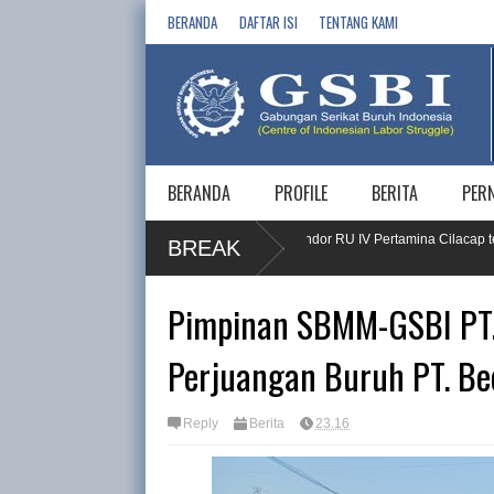
BERANDA
DAFTAR ISI
TENTANG KAMI
BERANDA
PROFILE
BERITA
PER
Komnas
Gugatan PT. Yakespena Vendor RU IV Pertamina Cilacap terhada
BREAK
Semarang
Pimpinan SBMM-GSBI PT. 
Perjuangan Buruh PT. Be
Reply
Berita
23.16