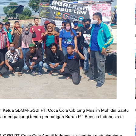
eh Ketua SBMM-GSBI PT. Coca Cola Cibitung Muslim Muhidin Sabtu
la mengunjungi tenda perjuangan Buruh PT Beesco Indonesia di
M-GSBI PT Coca Cola Amatil Indonesia disambut oleh pimpinan