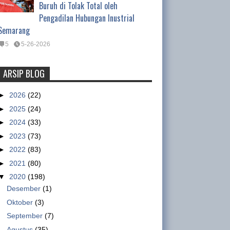
Buruh di Tolak Total oleh
Pengadilan Hubungan Inustrial
Semarang
5
5-26-2026
ARSIP BLOG
Tentang Waktu Kerja Satpam
(Satuan Pengamanan)
►
2026
(22)
Tentang Waktu Kerja Satpam
►
2025
(24)
(Satuan Pengamanan) Oleh :
►
2024
(33)
Ismet Inoni , Kepala Departemen Organisasi DPP
►
2023
(73)
GSBI Regulasi yang mengatur tentang pe...
►
2022
(83)
►
2021
(80)
Nike workers claim military paid
▼
2020
(198)
to intimidate them
Desember
(1)
sumber :
Oktober
(3)
http://www.abc.net.au/news/2013
September
(7)
-01-15/nike-accused-of-using-military-to-
Agustus
(35)