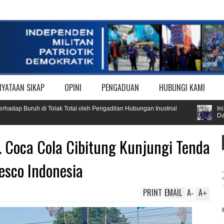
NYATAAN SIKAP
OPINI
PENGADUAN
HUBUNGI KAMI
p Buruh di Tolak Total oleh Pengadilan Hubungan Inustrial
Ini Res
Day 20
Coca Cola Cibitung Kunjungi Tenda
esco Indonesia
PRINT
EMAIL
A
A
-
+