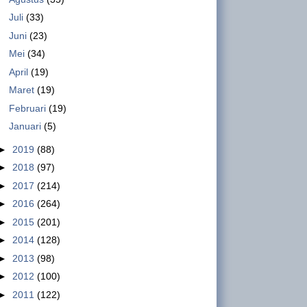
intimidate-factory-workers/4465058 Workers
Juli
(33)
at a Nik...
Juni
(23)
PT Sulindafin –Shinta Group, Kota
Mei
(34)
Tangerang Sudah Beroperasi
April
(19)
Berproduksi Kembali
Maret
(19)
INFO GSBI-Kota Tangerang.
Februari
(19)
Dalam pertemuan Buruh, Pimpinan SBGTS-GSBI
Januari
(5)
dan SBM PT. Sulindafin Kota Tangerang dengan
►
2019
(88)
Dewan Jaminan Sosial ...
►
2018
(97)
►
2017
(214)
Ini Hasil Pertemuan Buruh PT.
Sulindafin Kota Tangerang dengan
►
2016
(264)
DJSN
►
2015
(201)
INFO GSBI-Jakarta. Rabu, 19
►
2014
(128)
Februari 2020 bertempat di ruang pertemuan
►
2013
(98)
Kemenko PMK di Jl. Medan Merdeka Barat No. 3,
►
2012
(100)
Jakarta Pusat, di...
►
2011
(122)