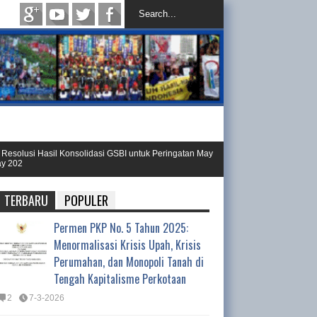
olusi Hasil Konsolidasi GSBI untuk Peringatan May
SELAMAT atas Terbe
2
Tengah
TERBARU
POPULER
Permen PKP No. 5 Tahun 2025:
Menormalisasi Krisis Upah, Krisis
Perumahan, dan Monopoli Tanah di
Tengah Kapitalisme Perkotaan
2
7-3-2026