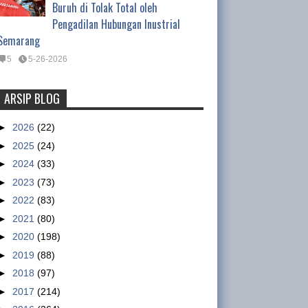
Buruh di Tolak Total oleh
Pengadilan Hubungan Inustrial
Semarang
5
5-26-2026
ARSIP BLOG
PT Sulindafin –Shinta Group, Kota
Tangerang Sudah Beroperasi
►
2026
(22)
Berproduksi Kembali
►
2025
(24)
INFO GSBI-Kota Tangerang.
►
2024
(33)
Dalam pertemuan Buruh, Pimpinan SBGTS-GSBI
►
2023
(73)
dan SBM PT. Sulindafin Kota Tangerang dengan
►
2022
(83)
Dewan Jaminan Sosial ...
►
2021
(80)
►
2020
(198)
Tentang Waktu Kerja Satpam
►
2019
(88)
(Satuan Pengamanan)
►
2018
(97)
Tentang Waktu Kerja Satpam
►
2017
(214)
(Satuan Pengamanan) Oleh :