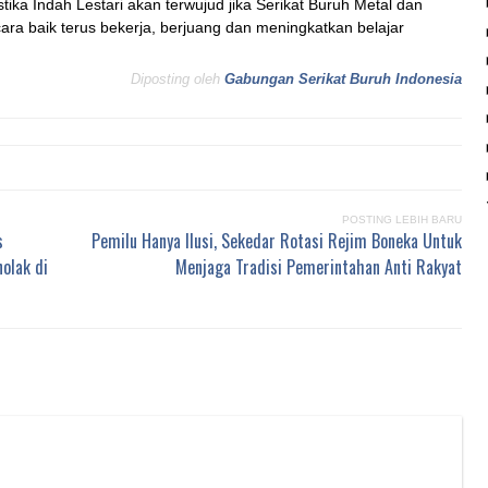
stika Indah Lestari akan terwujud jika Serikat Buruh Metal dan
cara baik terus bekerja, berjuang dan meningkatkan belajar
Diposting oleh
Gabungan Serikat Buruh Indonesia
POSTING LEBIH BARU
s
Pemilu Hanya Ilusi, Sekedar Rotasi Rejim Boneka Untuk
olak di
Menjaga Tradisi Pemerintahan Anti Rakyat