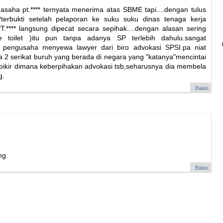
asaha pt.**** ternyata menerima atas SBME tapi....dengan tulus
terbukti setelah pelaporan ke suku suku dinas tenaga kerja
**** langsung dipecat secara sepihak....dengan alasan sering
 toilet )itu pun tanpa adanya SP terlebih dahulu.sangat
lagi pengusaha menyewa lawyer dari biro advokasi SPSI.pa niat
 serikat buruh yang berada di negara yang "katanya"mencintai
rpikir dimana keberpihakan advokasi tsb,seharusnya dia membela
g.
Balas
ng.
Balas