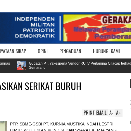
NYATAAN SIKAP
OPINI
PENGADUAN
HUBUNGI KAMI
s
Gugatan PT. Yakespena Vendor RU IV Pertamina Cilacap terhadap Bur
Semarang
ASIKAN SERIKAT BURUH
PRINT
EMAIL
A
A
-
+
PTP. SBME-GSBI PT. KURNIA MUSTIKA INDAH LESTRI
(KMIL) WUJUDKAN KONDISI DAN SYARAT KERJA YANG