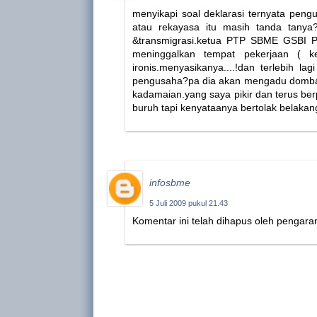
menyikapi soal deklarasi ternyata pengu
atau rekayasa itu masih tanda tanya?
&transmigrasi.ketua PTP SBME GSBI PT.
meninggalkan tempat pekerjaan ( ke
ironis.menyasikanya....!dan terlebih 
pengusaha?pa dia akan mengadu domba 2
kadamaian.yang saya pikir dan terus be
buruh tapi kenyataanya bertolak belakan
infosbme
5 Juli 2009 pukul 21.43
Komentar ini telah dihapus oleh pengara