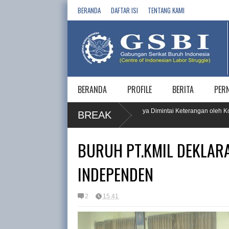
BERANDA
DAFTAR ISI
TENTANG KAMI
BERANDA
PROFILE
BERITA
PER
 Buruh, PT KPI RU IV Cilacap dan 5 Vendornya Dimintai Keterangan oleh Komna
BREAK
BURUH PT.KMIL DEKLAR
INDEPENDEN
2
15.41