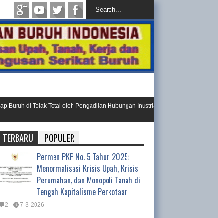
uh di Tolak Total oleh Pengadilan Hubungan Inustrial
Ini Resolusi 
Day 202
TERBARU
POPULER
Permen PKP No. 5 Tahun 2025:
Menormalisasi Krisis Upah, Krisis
Perumahan, dan Monopoli Tanah di
Tengah Kapitalisme Perkotaan
2
7-3-2026