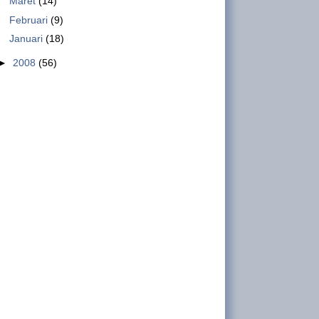
Maret
(14)
Aksi di Gedung DPR hingga Dunia
Februari
(9)
Maya Desak Pembatalan Omnibus
Januari
(18)
Law RUU Cipta Kerja
►
2008
(56)
INFO GSBI-Jakarta . Ribuan massa
buruh, petani, mahasiswa, pemuda dan berbagai
elemen masyarakat menggelar unjuk rasa di
depan gedung DPR-RI...