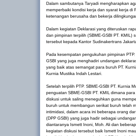
Dalam sambutanya Taryadi mengharapkan aga
memperbaiki kondisi kerja dan syarat kerja di 
ketenangan berusaha dan bekerja dilingkungan 
Dalam kegiatan Deklarasi yang diteruskan rap
dan pimpinan terpilih (SBME-GSBI PT. KMIL) 
tersebut kepada Kantor Sudinakertrans Jakarta
Pada kesempatan pengukuhan pimpinan PTP.
GSBI yang juga menghadiri undangan deklaras
yang baik atas semangat para buruh PT. Kurnia
Kurnia Mustika Indah Lestari.
Setelah terpilih PTP. SBME-GSBI PT. Kurnia Mu
penguatan SBME-GSBI PT. KMIL dimana para 
diskusi untuk saling meneguhkan guna memper
buruh untuk membangun serikat buruh telah
intimidasi, dalam acara ini beberapa orang 
(DPP GSBI) yang juga hadir sebagai undangan d
diantaranya Ismett Inoni, Moh. Ali dan beber
kegiatan diskusi tersebut baik Ismett Inoni