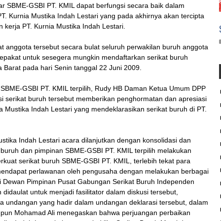
r SBME-GSBI PT. KMIL dapat berfungsi secara baik dalam
PT. Kurnia Mustika Indah Lestari yang pada akhirnya akan tercipta
kerja PT. Kurnia Mustika Indah Lestari.
at anggota tersebut secara bulat seluruh perwakilan buruh anggota
sepakat untuk sesegera mungkin mendaftarkan serikat buruh
 Barat pada hari Senin tanggal 22 Juni 2009.
 SBME-GSBI PT. KMIL terpilih, Rudy HB Daman Ketua Umum DPP
i serikat buruh tersebut memberikan penghormatan dan apresiasi
 Mustika Indah Lestari yang mendeklarasikan serikat buruh di PT.
stika Indah Lestari acara dilanjutkan dengan konsolidasi dan
buruh dan pimpinan SBME-GSBI PT. KMIL terpilih melakukan
kuat serikat buruh SBME-GSBI PT. KMIL, terlebih tekat para
 mendapat perlawanan oleh pengusaha dengan melakukan berbagai
dari Dewan Pimpinan Pusat Gabungan Serikat Buruh Independen
idaulat untuk menjadi fasilitator dalam diskusi tersebut,
apa undangan yang hadir dalam undangan deklarasi tersebut, dalam
 maupun Mohamad Ali menegaskan bahwa perjuangan perbaikan