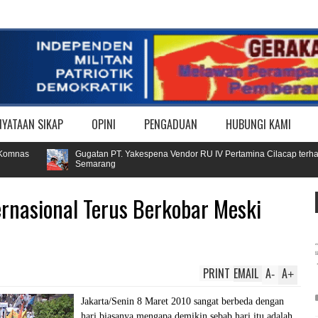
NYATAAN SIKAP
OPINI
PENGADUAN
HUBUNGI KAMI
nas
Gugatan PT. Yakespena Vendor RU IV Pertamina Cilacap terhadap B
Semarang
rnasional Terus Berkobar Meski
PRINT
EMAIL
A
A
-
+
Jakarta/Senin 8 Maret 2010 sangat berbeda dengan
hari biasanya mengapa demikin sebab hari itu adalah