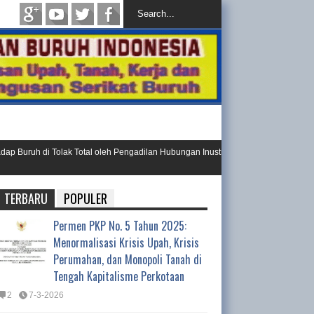
uruh di Tolak Total oleh Pengadilan Hubungan Inustrial
Ini Resolu
Day 202
TERBARU
POPULER
Permen PKP No. 5 Tahun 2025:
Menormalisasi Krisis Upah, Krisis
Perumahan, dan Monopoli Tanah di
Tengah Kapitalisme Perkotaan
2
7-3-2026