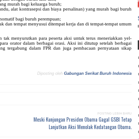
ang murah bagi keluarga buruh;
ndu, alat kontrasepsi dan biaya persalinan) yang murah bagi buruh
nomatif bagi buruh perempuan;
nak dan tempat menyusui ditempat kerja dan di tempat-tempat umum
n tak menyurutkan para peserta aksi untuk terus meneriakkan yel-
ra orator dalam berbagai orasi. Aksi ini ditutup setelah berbagai
 yang tergabung dalam FPR dan juga
pembacaan pernyataan sikap
Diposting oleh
Gabungan Serikat Buruh Indonesia
POSTING LEBIH BARU
Meski Kunjungan Presiden Obama Gagal GSBI Tetap
Lanjutkan Aksi Menolak Kedatangan Obama.