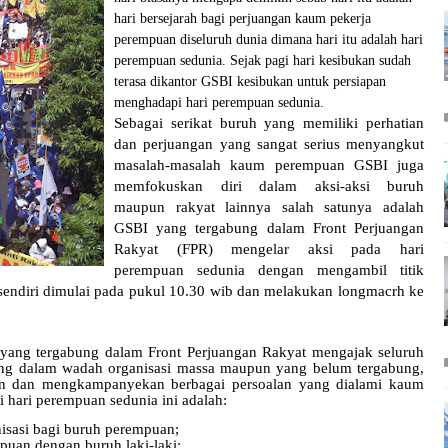
hari bersejarah bagi perjuangan kaum pekerja
perempuan diseluruh dunia dimana hari itu adalah hari
perempuan sedunia. Sejak pagi hari kesibukan sudah
terasa dikantor GSBI kesibukan untuk persiapan
menghadapi hari perempuan sedunia.
Sebagai serikat buruh yang memiliki perhatian
dan perjuangan yang sangat serius menyangkut
masalah-masalah kaum perempuan GSBI juga
memfokuskan diri dalam aksi-aksi buruh
maupun rakyat lainnya salah satunya adalah
GSBI yang tergabung dalam Front Perjuangan
Rakyat (FPR) mengelar aksi pada hari
perempuan sedunia dengan mengambil titik
 sendiri dimulai pada pukul 10.30 wib dan melakukan longmacrh ke
 yang tergabung dalam Front Perjuangan Rakyat mengajak seluruh
bung dalam wadah organisasi massa maupun yang belum tergabung,
akan dan mengkampanyekan berbagai persoalan yang dialami kaum
 hari perempuan sedunia ini adalah:
isasi bagi buruh perempuan;
puan dengan buruh laki-laki;