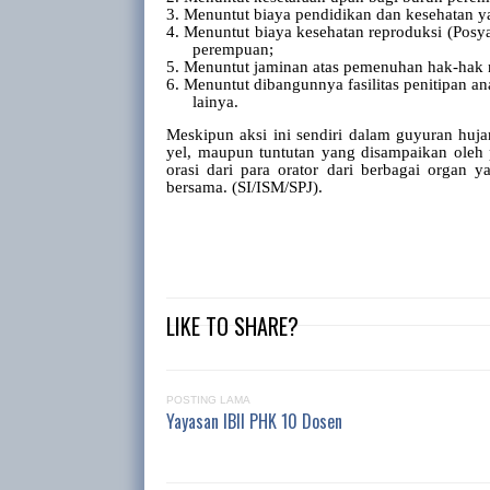
3.
Menuntut biaya pendidikan dan kesehatan y
4.
Menuntut biaya kesehatan reproduksi (Posya
perempuan;
5.
Menuntut jaminan atas pemenuhan hak-hak 
6.
Menuntut dibangunnya fasilitas penitipan a
lainya.
Meskipun aksi ini sendiri dalam guyuran huja
yel, maupun tuntutan yang disampaikan oleh pa
orasi dari para orator dari berbagai organ
bersama. (SI/ISM/SPJ).
LIKE TO SHARE?
POSTING LAMA
Yayasan IBII PHK 10 Dosen