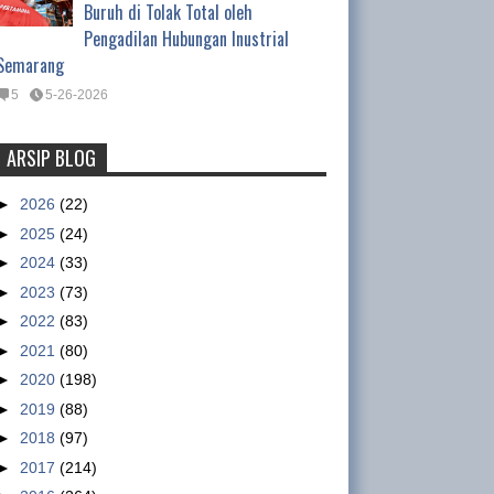
Buruh di Tolak Total oleh
Pengadilan Hubungan Inustrial
Semarang
5
5-26-2026
ARSIP BLOG
Tentang Waktu Kerja Satpam
(Satuan Pengamanan)
►
2026
(22)
Tentang Waktu Kerja Satpam
►
2025
(24)
(Satuan Pengamanan) Oleh :
►
2024
(33)
Ismet Inoni , Kepala Departemen Organisasi DPP
►
2023
(73)
GSBI Regulasi yang mengatur tentang pe...
►
2022
(83)
►
2021
(80)
Nike workers claim military paid
►
2020
(198)
to intimidate them
►
2019
(88)
sumber :
►
2018
(97)
http://www.abc.net.au/news/2013
►
2017
(214)
-01-15/nike-accused-of-using-military-to-