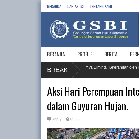
BERANDA
DAFTAR ISI
TENTANG KAMI
BERANDA
PROFILE
BERITA
PER
AM Buruh, PT KPI RU IV Cilacap dan 5 Vendornya Dimintai Keterangan oleh Kom
BREAK
Aksi Hari Perempuan Inte
dalam Guyuran Hujan.
Reply
09.35