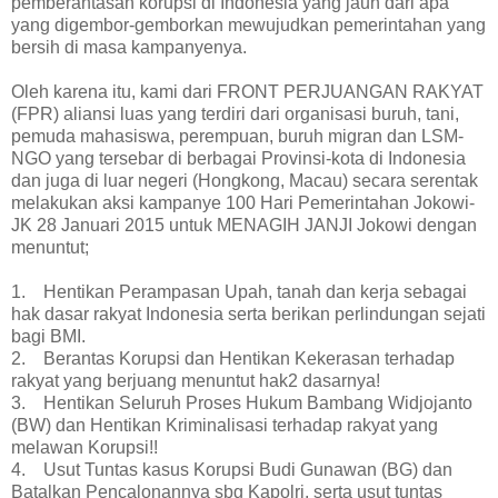
pemberantasan korupsi di Indonesia yang jauh dari apa
yang digembor-gemborkan mewujudkan pemerintahan yang
bersih di masa kampanyenya.
Oleh karena itu, kami dari FRONT PERJUANGAN RAKYAT
(FPR) aliansi luas yang terdiri dari organisasi buruh, tani,
pemuda mahasiswa, perempuan, buruh migran dan LSM-
NGO yang tersebar di berbagai Provinsi-kota di Indonesia
dan juga di luar negeri (Hongkong, Macau) secara serentak
melakukan aksi kampanye 100 Hari Pemerintahan Jokowi-
JK 28 Januari 2015 untuk MENAGIH JANJI Jokowi dengan
menuntut;
1. Hentikan Perampasan Upah, tanah dan kerja sebagai
hak dasar rakyat Indonesia serta berikan perlindungan sejati
bagi BMI.
2. Berantas Korupsi dan Hentikan Kekerasan terhadap
rakyat yang berjuang menuntut hak2 dasarnya!
3. Hentikan Seluruh Proses Hukum Bambang Widjojanto
(BW) dan Hentikan Kriminalisasi terhadap rakyat yang
melawan Korupsi!!
4. Usut Tuntas kasus Korupsi Budi Gunawan (BG) dan
Batalkan Pencalonannya sbg Kapolri, serta usut tuntas