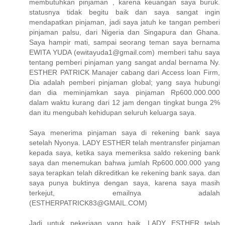
membutuhkan pinjaman , karena keuangan saya buruk.
statusnya tidak begitu baik dan saya sangat ingin
mendapatkan pinjaman, jadi saya jatuh ke tangan pemberi
pinjaman palsu, dari Nigeria dan Singapura dan Ghana.
Saya hampir mati, sampai seorang teman saya bernama
EWITA YUDA (ewitayuda1@gmail.com) memberi tahu saya
tentang pemberi pinjaman yang sangat andal bernama Ny.
ESTHER PATRICK Manajer cabang dari Access loan Firm,
Dia adalah pemberi pinjaman global; yang saya hubungi
dan dia meminjamkan saya pinjaman Rp600.000.000
dalam waktu kurang dari 12 jam dengan tingkat bunga 2%
dan itu mengubah kehidupan seluruh keluarga saya.
Saya menerima pinjaman saya di rekening bank saya
setelah Nyonya. LADY ESTHER telah mentransfer pinjaman
kepada saya, ketika saya memeriksa saldo rekening bank
saya dan menemukan bahwa jumlah Rp600.000.000 yang
saya terapkan telah dikreditkan ke rekening bank saya. dan
saya punya buktinya dengan saya, karena saya masih
terkejut, emailnya adalah
(ESTHERPATRICK83@GMAIL.COM)
Jadi untuk pekerjaan yang baik, LADY ESTHER telah