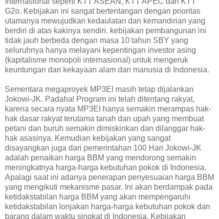
Internasional seperti KTT ASEAN, KTT APEC dan KTT
G2o. Kebijakan ini sangat bertentangan dengan prioritas
utamanya mewujudkan kedaulatan dan kemandirian yang
berdiri di atas kakinya sendiri. kebijakan pembangunan ini
tidak jauh berbeda dengan masa 10 tahun SBY yang
seluruhnya hanya melayani kepentingan investor asing
(kapitalisme monopoli internasional) untuk mengeruk
keuntungan dari kekayaan alam dan manusia di Indonesia.
Sementara megaproyek MP3EI masih tetap dijalankan
Jokowi-JK. Padahal Program ini telah ditentang rakyat,
karena secara nyata MP3EI hanya semakin merampas hak-
hak dasar rakyat terutama tanah dan upah yang membuat
petani dan buruh semakin dimiskinkan dan dilanggar hak-
hak asasinya. Kemudian kebijakan yang sangat
disayangkan juga dari pemerintahan 100 Hari Jokowi-JK
adalah penaikan harga BBM yang mendorong semakin
meningkatnya harga-harga kebutuhan pokok di Indonesia.
Apalagi saat ini adanya penerapan penyesuaian harga BBM
yang mengikuti mekanisme pasar. Ini akan berdampak pada
ketidakstabilan harga BBM yang akan mempengaruhi
ketidakstabilan lonjakan harga-harga kebutuhan pokok dan
barang dalam waktu singkat di Indonesia. Kebijakan