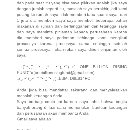
dan pada saat itu yang bisa saya pikirkan adalah jika saya
dengan jumlah seperti itu, masalah saya berakhir, jadi kami
pulang ke rumah saya tidak memberi tahu suami saya, dari
1 juta dia memberi saya saya membeli beberapa bahan
makanan di rumah dan berlangganan dan tetangga saya
dan saya meminta pinjaman kepada perusahaan karena
dia memberi saya pedoman sehingga kami mengikuti
prosesnya karena prosesnya sama sehingga setelah
semua prosesnya, rekan-rekan saya diberi pinjaman oleh
saya
.(`’•.¸(` ‘•. ¸* ¸.•’´)¸.•’´)..«´ ONE BILLION RISING
FUND¨`»(onebillionrisingfund@gmail.com)
..(¸. •’´(¸.•’´ * `’•.¸)`’•.¸ )..BBM: D8E814FC
Anda juga bisa mendaftar sekarang dan menyelesaikan
masalah keuangan Anda
Saya berbagi cerita ini karena saya tahu bahwa begitu
banyak orang di luar sana memerlukan bantuan keuangan
dan perusahaan akan membantu Anda
Gmail saya adalah