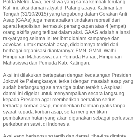
Polda Metro Jaya, peristiwa yang sama kembali terulang.
Kali ini, aksi damai rakyat di Palangkaraya, Kalimantan
Tengah (31/10/2015) yang tergabung dalam Gerakan Anti
Asap (GAAs) juga mendapatkan tindakan represif dari
aparat kepolisian, termasuk penangkapan atas 4 (empat)
orang aktifis yang terlibat dalam aksi. GAAS adalah aliansi
rakyat yang selama ini terlibat didalam kampanye dan
advokasi untuk masalah asap, didalamnya terdiri dari
berbagai organisasi diantaranya; FMN, GMNI, Walhi
Himpunan Mahasiswa dan Pemuda Hanau, Himpunan
Mahasiswa dan Pemuda Kab. Katingan.
Aksi ini dilakukan bertepatan dengan kedatangan Presiden
Jokowi ke Palangkaraya, terkait dengan masalah asap yang
sudah berlangsung selama tiga bulan terakhir. Aspirasi
damai ini digelar untuk menyampaikan secara langsung
kepada Presiden agar memberikan perhatian serius
terhadap korban asap, memberikan bantuan gratis tanpa
syarat kepada korban asap, serta menghentikan
pembakaran hutan yang akan digunakan sebagai perluasan
perkebunan sawit di Indonesia.
Aksi yang berlangsung tertib dan damai, tiba-tiba diminta