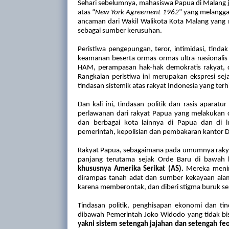
Sehari sebelumnya, mahasiswa Papua di Malang
atas “
New York Agreement 1962
” yang melangga
ancam
an dari
Wakil Walikota Kota Malang
yang
sebagai sumber kerusuhan
.
Peristiwa pengepungan, teror, intimidasi, tind
keamanan
beserta ormas-ormas ultra-nasionali
HAM, perampasan hak-hak demokratis rakyat, 
Rangkaian peristiwa ini
merupakan ekspresi
sej
tindasan sistemik atas rakyat Indonesia yang ter
Dan kali ini, tindasan politik dan rasis apara
perlawanan dari rakyat Papua yang melakukan 
dan berbagai kota lainnya di Papua dan di l
pemerintah, kepolisian dan pembakaran kantor DP
Rakyat Papua
, sebagaimana pada umumnya rakyat
panjang terutama sejak Orde Baru di bawah 
khususnya Amerika Serikat (AS)
.
Mereka meni
di
rampas tanah adat
dan sumber kekayaan alam
karena memberontak,
dan
di
beri stigma buruk s
Tindasan politik, penghisapan ekonomi dan ti
dibawah Pemerintah Joko Widodo yang tidak bisa
yakni sistem setengah jajahan dan setengah feo