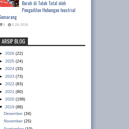
Buruh di Tolak Total oleh
Pengadilan Hubungan Inustrial
Semarang
5
5-26-2026
ARSIP BLOG
Tentang Waktu Kerja Satpam
(Satuan Pengamanan)
►
2026
(22)
Tentang Waktu Kerja Satpam
►
2025
(24)
(Satuan Pengamanan) Oleh :
►
2024
(33)
Ismet Inoni , Kepala Departemen Organisasi DPP
►
2023
(73)
GSBI Regulasi yang mengatur tentang pe...
►
2022
(83)
►
2021
(80)
Nike workers claim military paid
►
2020
(198)
to intimidate them
▼
2019
(88)
sumber :
Desember
(34)
http://www.abc.net.au/news/2013
November
(25)
-01-15/nike-accused-of-using-military-to-
September
(10)