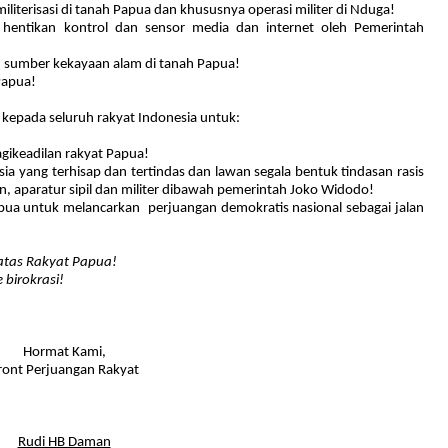
militerisasi di tanah Papua dan khususnya operasi militer di Nduga!
hentikan kontrol dan sensor media dan internet oleh Pemerintah
n sumber kekayaan alam di tanah Papua!
Papua!
 kepada seluruh rakyat Indonesia untuk:
bagikeadilan rakyat Papua!
ia yang terhisap dan tertindas dan lawan segala bentuk tindasan rasis
an, aparatur sipil dan militer dibawah pemerintah Joko Widodo!
pua
untuk melancarkan
perjuangan demokratis nasional sebagai jalan
atas Rakyat Papua!
 birokrasi!
Hormat Kami,
ront Perjuangan Rakyat
Rudi HB Daman