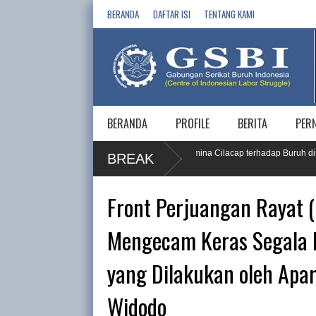
BERANDA
DAFTAR ISI
TENTANG KAMI
BERANDA
PROFILE
BERITA
PER
Gugatan PT. Yakespena Vendor RU IV Pertamina Cilacap terhadap Buruh di Tolak T
BREAK
Semarang
Front Perjuangan Rayat 
Mengecam Keras Segala B
yang Dilakukan oleh Apa
Widodo