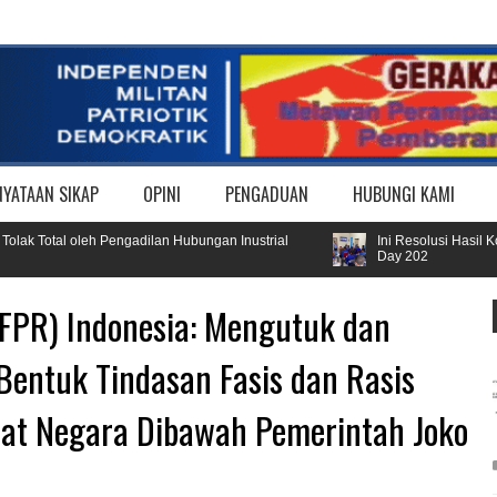
NYATAAN SIKAP
OPINI
PENGADUAN
HUBUNGI KAMI
otal oleh Pengadilan Hubungan Inustrial
Ini Resolusi Hasil Konsol
Day 202
(FPR) Indonesia: Mengutuk dan
entuk Tindasan Fasis dan Rasis
rat Negara Dibawah Pemerintah Joko