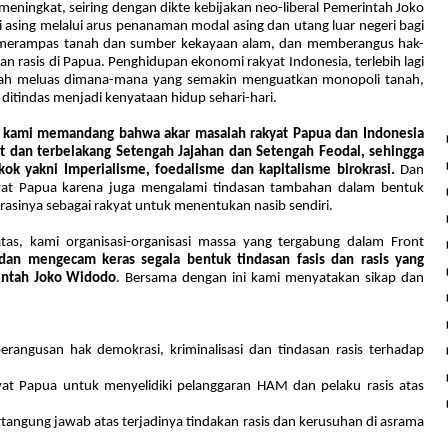
meningkat
, seiring dengan dikte kebijakan neo-liberal Pemerintah Joko
 asing melalui arus penanaman modal asing dan utang luar negeri bagi
 merampas tanah dan sumber kekayaan alam, dan memberangus hak-
an rasis di Papua
. Penghidupan
ekonomi
rakyat
Indonesia, terlebih lagi
nah
meluas dimana-mana
yang semakin menguatkan monopoli tanah,
 ditindas menjadi kenyataan
hidup
sehari-hari.
,
kami memandang bahwa akar masalah rakyat Papua dan Indonesia
at dan terbelakang Setengah Jajahan dan Setengah Feodal, sehingga
ok yakni Imperialisme, foedalisme dan kapitalisme birokrasi.
Dan
akyat Papua karena juga mengalami tindasan tambahan dalam bentuk
pirasinya sebagai rakyat untuk menentukan nasib sendiri.
tas, kami organisasi-organisasi massa yang tergabung dalam Front
an mengecam keras segala bentuk tindasan fasis dan rasis yang
intah Joko Widodo
. Bersama dengan ini kami menyatakan sikap dan
b
e
rangusan hak demokrasi, kriminalisasi
dan
tindasan
rasis terhadap
yat Papua untuk menyelidiki pelanggaran HAM dan pelaku rasis atas
rtangung jawab atas terjadinya tindakan rasis dan kerusuhan di asrama