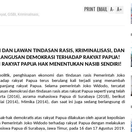
PRINT
EMAIL
A
A
-
+
kyat
,
GSBI
,
Kriminalisasi
,
ap
,
Rasis
N
DAN LAWAN
TIN
D
A
S
AN RASIS
, KRIMINALISASI, DAN
RANGUSAN DEMOKRASI
TERHADAP RAKYAT PAPUA!
 RAKYAT PAPUA HAK MENENTUKAN NASIB SENDIRI!
olitik, penghisapan ekonomi dan tindasan
rasis
Pemerintah
Joko
hadap rakyat Papua
terus
berulang kali terjadi yang menambah
 panjang rakyat Papua.
Selama pemerintah Joko Widodo, tercatat
dasan demokrasi dan tindasan rasis atas rakyat Papua seperti yang telah
arta (2016), asrama mahasiswa Papua di Surabaya (2018), berikut
niai (2014), Mimika (2014), dan saat ini juga sedang berlangsung di
ak-hak demokratis atas rakyat Papua dilakukan oleh
aparat kepolisian
 Pemerintah Joko Widodo
terhadap
rakyat
Papua dengan
melakukan
iswa Papua di Surabaya, Jawa Timur, pada 16 dan 17 Agustus 2019
.