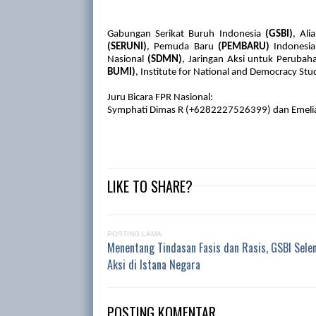
Gabungan Serikat Buruh Indonesia
(GSBI)
, Ali
(SERUNI)
, Pemuda Baru
(PEMBARU)
Indonesia
Nasional
(SDMN)
, Jaringan Aksi untuk Peruba
BUMI)
, Institute for National and Democracy Stu
Juru Bicara FPR Nasional:
Symphati Dimas R (+6282227526399) dan Emeli
LIKE TO SHARE?
POSTING LAMA
Menentang Tindasan Fasis dan Rasis, GSBI Sele
Aksi di Istana Negara
POSTING KOMENTAR