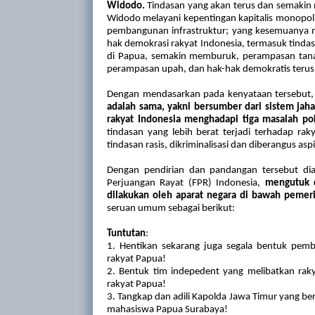
Widodo.
Tindasan yang akan terus dan
semakin 
Widodo melayani kepentingan kapitalis monopoli
pembangunan infrastruktur; yang kesemuanya
hak demokrasi rakyat Indonesia, termasuk tindas
di Papua,
semakin memburuk, perampasan ta
perampasan upah,
dan
hak-hak
demokratis terus
Dengan mendasarkan pada kenyataan tersebut
adalah sama, yakni bersumber dari sistem jah
rakyat Indonesia menghadapi tiga masalah pok
tindasan yang lebih berat terjadi terhadap r
tindasan rasis, dikriminalisasi dan diberangus as
Dengan pendirian dan pandangan tersebut dia
Perjuangan Rayat (FPR) Indonesia,
mengutuk d
dilakukan oleh aparat negara di bawah pemer
seruan umum sebagai berikut:
Tuntutan
:
1.
Hentikan
sekarang juga segala bentuk pem
rakyat Papua
!
2. Bentuk tim indepedent yang melibatkan rak
rakyat Papua!
3. Tangkap dan adili Kapolda Jawa Timur yang be
mahasiswa Papua Surabaya!