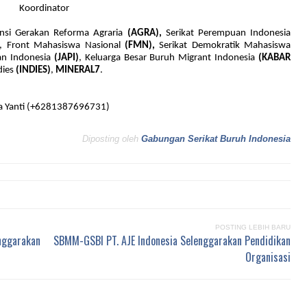
Koordinator
ansi Gerakan Reforma Agraria
(AGRA),
Serikat Perempuan Indonesia
, Front Mahasiswa Nasional
(FMN),
Serikat Demokratik Mahasiswa
han Indonesia
(JAPI)
, Keluarga Besar Buruh Migrant Indonesia
(KABAR
dies
(INDIES)
,
MINERAL7
.
a Yanti (+6281387696731)
Diposting oleh
Gabungan Serikat Buruh Indonesia
POSTING LEBIH BARU
nggarakan
SBMM-GSBI PT. AJE Indonesia Selenggarakan Pendidikan
Organisasi