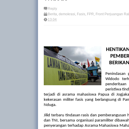
Reply
Berita
,
demokrasi
,
Fasis
,
FPR
,
Front Perjuangan Ra
Menentukan Nasib Sendiri
,
Papua
,
Pernyataan Sik
13.04
HENTIKA
PEMBE
BERIKAN
Pen
inda
s
an
p
Widodo ter
penderitaan
peristiwa tin
terjadi di asrama mahasiswa Papua di Jogjak
kekerasan militer fasis yang berlangsung di Pa
Nduga.
Jilid terbaru tindasan rasis dan pemb
e
rangusan h
dan TNI, bersama
organisasi
paramiliter
dibawah
penyerangan
terhadap
Asrama Mahasiswa Mahas