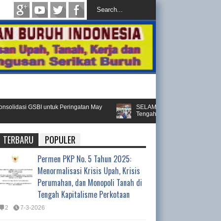
idasi GSBI untuk Peringatan May
SELAMAT atas Terbentuknya SBGTS-GSB
Tengah
TERBARU
POPULER
Permen PKP No. 5 Tahun 2025:
Menormalisasi Krisis Upah, Krisis
Perumahan, dan Monopoli Tanah di
Tengah Kapitalisme Perkotaan
2
7-3-2026