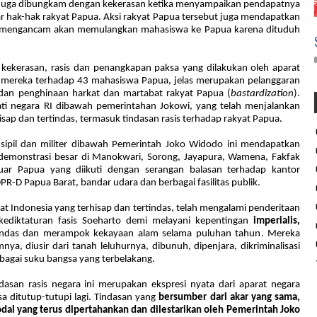
juga
dibungkam dengan kekerasan ketika menyampaikan pendapatnya
r hak-hak rakyat Papua. Aksi rakyat Papua tersebut
juga
mendapatkan
 mengancam
akan
mem
ulangkan
mahasiswa
ke Papua
karena dituduh
ak kekerasan, rasis dan penangkapan paksa yang dilakukan oleh a
parat
s mereka terhadap 43 mahasiswa Papua, jelas merupakan pelanggaran
dan penghinaan harkat dan martabat rakyat Papua (
bastardization
).
ati
negara
RI dibawah
pemerintahan Jokowi, yang
telah menjalankan
hisap dan tertindas, termasuk tindasan rasis terhadap rakyat Papua.
tur sipil dan militer dibawah Pemerintah Joko Widodo ini mendapatkan
demonstrasi besar di Manokwari, Sorong, Jayapura, Wamena, Fakfak
uar Papua yang diikuti dengan serangan balasan terhadap kantor
R-D Papua Barat, bandar udara dan berbagai fasilitas publik.
 Indonesia yang terhisap dan tertindas, telah
mengalami penderitaan
kediktaturan fasis Soeharto demi melayani kepentingan
imperialis,
ndas dan me
rampok kekayaan alam
selama puluhan tahun
. Mereka
nya, di
usir
dari tanah leluhurnya
,
di
bunuh,
dipenjara, dikriminalisasi
ebagai
suku bangsa yang
terbelakang.
ndasan
rasis negara
ini merupakan ekspresi nyata
dari
aparat negara
 ditutup-tutupi lagi. Tindasan yang
bersumber dari akar yang sama,
dal yang terus dipertahankan dan dilestarikan oleh Pemerintah Joko