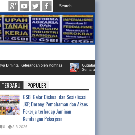
tai Keterangan oleh Komnas
Gugatan PT. Yakespena Vendor RU IV Pert
Semarang
TERBARU
POPULER
GSBI Gelar Diskusi dan Sosialisasi
JKP, Dorong Pemahaman dan Akses
Pekerja terhadap Jaminan
Kehilangan Pekerjaan
0
8-8-2026