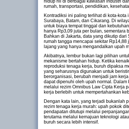
hidup riil di berbagai kawasan industri 
rumah, transportasi, pendidikan, kesehat
Kontradiksi ini paling terlihat di kota-kot
Surabaya, Batam, dan Cikarang.
Di wilay
untuk biaya tempat tinggal dan kebutuha
hanya Rp3,09 juta per bulan, sementara 
Bahkan di Jakarta, data yang dikutip dar
rumah tangga mencapai sekitar Rp14,88 
lajang yang hanya mengandalkan upah 
Akibatnya, lembur bukan lagi pilihan u
mekanisme bertahan hidup. Ketika kenai
reproduksi tenaga kerja, buruh dipaksa m
yang seharusnya digunakan untuk beristir
berorganisasi, berubah menjadi jam kerj
dapat dipenuhi oleh upah normal. Dalam k
melalui rezim Omnibus Law Cipta Kerja 
kerja berlebih untuk mempertahankan ke
Dengan kata lain, yang terjadi bukanlah 
rezim tenaga kerja murah: upah pokok d
pendapatan ditutupi melalui perpanjang
terutama melalui kemajuan teknologi ata
buruh secara lebih intensif.