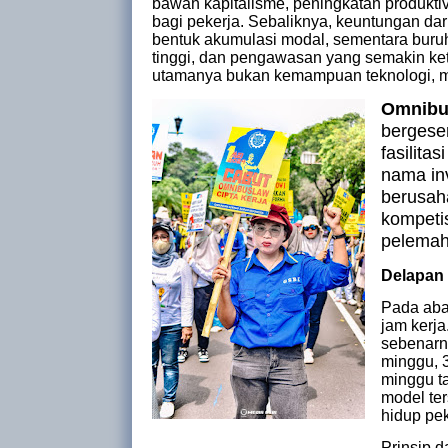
bawah kapitalisme, peningkatan produktiv
bagi pekerja. Sebaliknya, keuntungan dar
bentuk akumulasi modal, sementara buruh
tinggi, dan pengawasan yang semakin ket
utamanya bukan kemampuan teknologi, me
Omnibu
bergeser
fasilita
nama inv
berusah
kompetis
pelemah
Delapan 
Pada abad
jam kerj
sebenarn
minggu, 3
minggu t
model te
hidup pek
Prinsip d