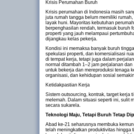
Krisis Perumahan Buruh
Krisis perumahan di Indonesia masih sa
juta rumah tangga belum memiliki rumah,
layak huni. Mayoritas kebutuhan perumah
berpenghasilan rendah, termasuk buruh f
properti yang jauh melampaui pertumbuha
dijangkau kelas pekerja.
Kondisi ini memaksa banyak buruh tinggal
spekulasi properti, dan komersialisasi rua
di tempat kerja, tetapi juga dalam perjal
normal ditambah 1–2 jam perjalanan dan 
untuk bekerja dan mereproduksi tenaga k
organisasi, dan kehidupan sosial semaki
Ketidakpastian Kerja
Sistem outsourcing, kontrak, target kerj
melemah. Dalam situasi seperti ini, suli
secara sukarela.
Teknologi Maju, Tetapi Buruh Tetap Di
Abad ke-21 seharusnya membuka kemungk
telah meningkatkan produktivitas hingga