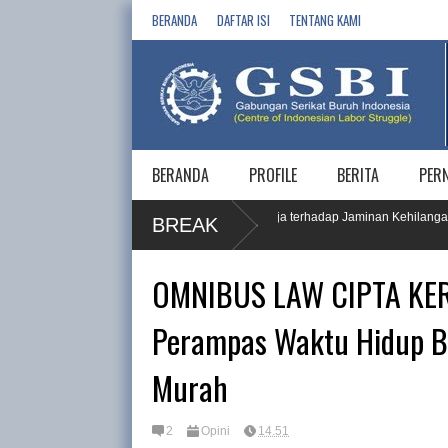
BERANDA
DAFTAR ISI
TENTANG KAMI
BERANDA
PROFILE
BERITA
PER
 JKP, Dorong Pemahaman dan Akses Pekerja terhadap Jaminan Kehilangan
BREAK
OMNIBUS LAW CIPTA KE
Perampas Waktu Hidup Bu
Murah
2
Opini
14.51