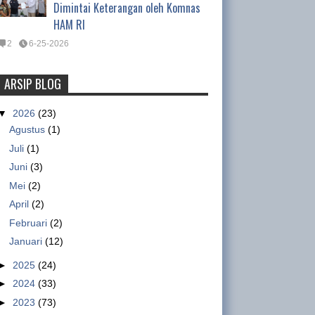
Dimintai Keterangan oleh Komnas
HAM RI
2
6-25-2026
ARSIP BLOG
Tentang Waktu Kerja Satpam
(Satuan Pengamanan)
▼
2026
(23)
Agustus
(1)
Tentang Waktu Kerja Satpam
(Satuan Pengamanan) Oleh :
Juli
(1)
Ismet Inoni , Kepala Departemen Organisasi DPP
Juni
(3)
GSBI Regulasi yang mengatur tentang pe...
Mei
(2)
April
(2)
Nike workers claim military paid
Februari
(2)
to intimidate them
Januari
(12)
sumber :
►
2025
(24)
http://www.abc.net.au/news/2013
►
2024
(33)
-01-15/nike-accused-of-using-military-to-
intimidate-factory-workers/4465058 Workers
►
2023
(73)