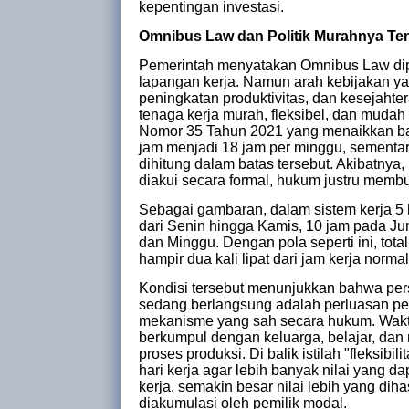
kepentingan investasi.
Omnibus Law dan Politik Murahnya Te
Pemerintah menyatakan Omnibus Law dipe
lapangan kerja. Namun arah kebijakan yan
peningkatan produktivitas, dan kesejah
tenaga kerja murah, fleksibel, dan mudah
Nomor 35 Tahun 2021 yang menaikkan bata
jam menjadi 18 jam per minggu, sementara 
dihitung dalam batas tersebut. Akibatnya
diakui secara formal, hukum justru membu
Sebagai gambaran, dalam sistem kerja 5 h
dari Senin hingga Kamis, 10 jam pada Ju
dan Minggu. Dengan pola seperti ini, tot
hampir dua kali lipat dari jam kerja norma
Kondisi tersebut menunjukkan bahwa per
sedang berlangsung adalah perluasan pe
mekanisme yang sah secara hukum. Waktu
berkumpul dengan keluarga, belajar, dan
proses produksi. Di balik istilah "fleksi
hari kerja agar lebih banyak nilai yang d
kerja, semakin besar nilai lebih yang di
diakumulasi oleh pemilik modal.