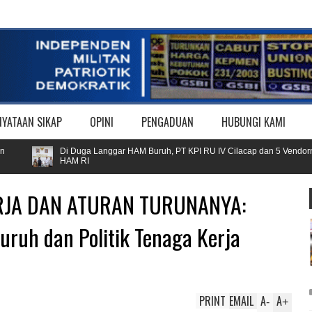
NYATAAN SIKAP
OPINI
PENGADUAN
HUBUNGI KAMI
Di Duga Langgar HAM Buruh, PT KPI RU IV Cilacap dan 5 Vendornya Dimin
HAM RI
RJA DAN ATURAN TURUNANYA:
ruh dan Politik Tenaga Kerja
PRINT
EMAIL
A
A
-
+