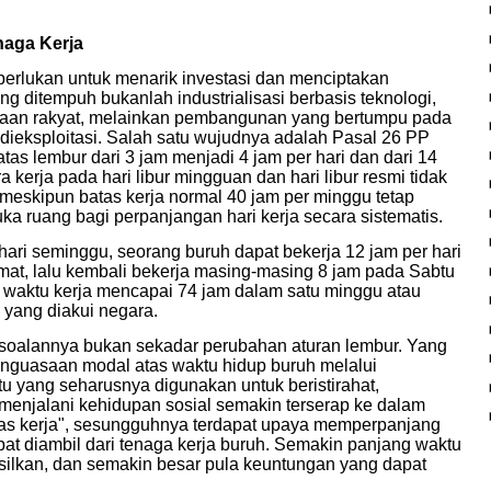
naga Kerja
rlukan untuk menarik investasi dan menciptakan
g ditempuh bukanlah industrialisasi berbasis teknologi,
teraan rakyat, melainkan pembangunan yang bertumpu pada
 dieksploitasi. Salah satu wujudnya adalah Pasal 26 PP
s lembur dari 3 jam menjadi 4 jam per hari dan dari 14
kerja pada hari libur mingguan dan hari libur resmi tidak
, meskipun batas kerja normal 40 jam per minggu tetap
ka ruang bagi perpanjangan hari kerja secara sistematis.
ari seminggu, seorang buruh dapat bekerja 12 jam per hari
mat, lalu kembali bekerja masing-masing 8 jam pada Sabtu
al waktu kerja mencapai 74 jam dalam satu minggu atau
l yang diakui negara.
soalannya bukan sekadar perubahan aturan lembur. Yang
nguasaan modal atas waktu hidup buruh melalui
 yang seharusnya digunakan untuk beristirahat,
 menjalani kehidupan sosial semakin terserap ke dalam
bilitas kerja", sesungguhnya terdapat upaya memperpanjang
apat diambil dari tenaga kerja buruh. Semakin panjang waktu
hasilkan, dan semakin besar pula keuntungan yang dapat