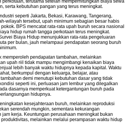
dan perkotaan, terutama setelah memperhitungkan biaya sewa
an, serta kebutuhan pangan yang terus meningkat.
a industri seperti Jakarta, Bekasi, Karawang, Tangerang,
ah-wilayah tersebut, upah minimum sebagian besar habis
n pokok. BPS mencatat rata-rata upah buruh secara nasional
biaya hidup rumah tangga perkotaan terus meningkat.
i Survei Biaya Hidup menunjukkan rata-rata pengeluaran
juta per bulan, jauh melampaui pendapatan seorang buruh
minimum.
ntuk memperoleh pendapatan tambahan, melainkan
kan upah riil tidak mampu mengimbangi kenaikan biaya
enjual lebih banyak waktu hidupnya kepada kapital. Waktu
ahat, berkumpul dengan keluarga, belajar, atau
a tambahan demi menutupi kebutuhan dasar yang tidak
ondisi seperti ini, perluasan jam lembur yang dilegalkan
pada dasarnya memperkuat ketergantungan buruh pada
berlangsungan hidupnya.
peningkatan kesejahteraan buruh, melainkan reproduksi
itekan serendah mungkin, sementara kekurangan
an jam kerja. Keuntungan perusahaan meningkat bukan
u produktivitas, melainkan melalui perampasan waktu hidup