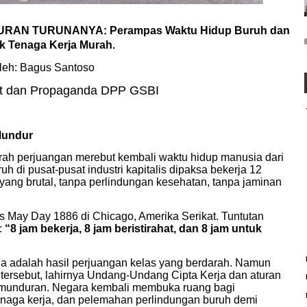
TURAN TURUNANYA:
Perampas Waktu Hidup Buruh dan
ik Tenaga Kerja Murah.
leh: Bagus Santoso
at dan Propaganda DPP GSBI
Mundur
rah perjuangan merebut kembali waktu hidup manusia dari
 di pusat-pusat industri kapitalis dipaksa bekerja 12
 yang brutal, tanpa perlindungan kesehatan, tanpa jaminan
oris May Day 1886 di Chicago, Amerika Serikat. Tuntutan
:
“8 jam bekerja, 8 jam beristirahat, dan 8 jam untuk
Ia adalah hasil perjuangan kelas yang berdarah. Namun
 tersebut, lahirnya Undang-Undang Cipta Kerja dan aturan
kemunduran. Negara kembali membuka ruang bagi
 tenaga kerja, dan pelemahan perlindungan buruh demi