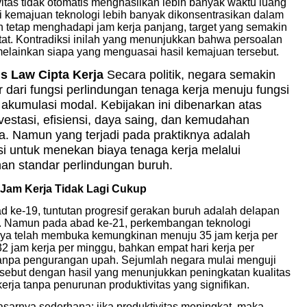
itas tidak otomatis menghasilkan lebih banyak waktu luang
i kemajuan teknologi lebih banyak dikonsentrasikan dalam
 tetap menghadapi jam kerja panjang, target yang semakin
at. Kontradiksi inilah yang menunjukkan bahwa persoalan
lainkan siapa yang menguasai hasil kemajuan tersebut.
s Law Cipta Kerja
Secara politik, negara semakin
 dari fungsi perlindungan tenaga kerja menuju fungsi
si akumulasi modal. Kebijakan ini dibenarkan atas
estasi, efisiensi, daya saing, dan kemudahan
a. Namun yang terjadi pada praktiknya adalah
i untuk menekan biaya tenaga kerja melalui
an standar perlindungan buruh.
Jam Kerja Tidak Lagi Cukup
 ke-19, tuntutan progresif gerakan buruh adalah delapan
a. Namun pada abad ke-21, perkembangan teknologi
ya telah membuka kemungkinan menuju 35 jam kerja per
2 jam kerja per minggu, bahkan empat hari kerja per
anpa pengurangan upah. Sejumlah negara mulai menguji
rsebut dengan hasil yang menunjukkan peningkatan kualitas
erja tanpa penurunan produktivitas yang signifikan.
asarnya sederhana: jika produktivitas meningkat, maka