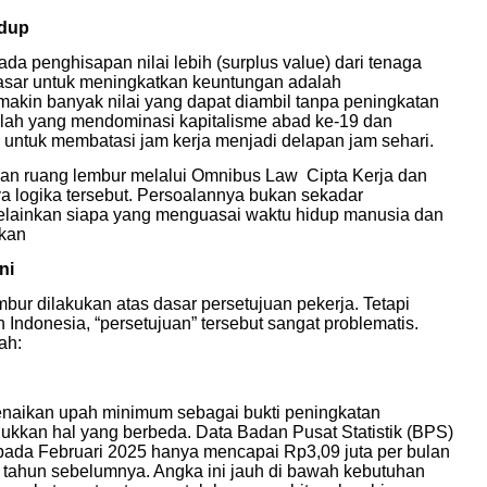
idup
pada penghisapan nilai lebih (surplus value) dari tenaga
dasar untuk meningkatkan keuntungan adalah
akin banyak nilai yang dapat diambil tanpa peningkatan
ilah yang mendominasi kapitalisme abad ke-19 dan
untuk membatasi jam kerja menjadi delapan jam sehari.
asan ruang lembur melalui Omnibus Law
Cipta Kerja dan
a logika tersebut. Persoalannya bukan sekadar
melainkan siapa yang menguasai waktu hidup manusia dan
akan
ni
ur dilakukan atas dasar persetujuan pekerja. Tetapi
 Indonesia, “persetujuan” tersebut sangat problematis.
ah:
enaikan upah minimum sebagai bukti peningkatan
ukkan hal yang berbeda. Data Badan Pusat Statistik (BPS)
 pada Februari 2025 hanya mencapai Rp3,09 juta per bulan
 tahun sebelumnya. Angka ini jauh di bawah kebutuhan